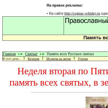
На правах рекламы:
• На сайте
http://cognac-whisky.ru
одно
Память вс
Главная
Святые
Память всех Русских святых
В этот день...
Вечерня
Молитва на литии
Утреня
Неделя вторая по Пят
память всех святых, в 