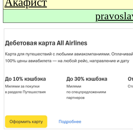
Акафист
pravosl