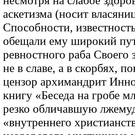
несмотря на слабое здоро
аскетизма (носит власяни
Способности, известность
обещали ему широкий пут
ревностного раба Своего
не в славе, а в скорбях, п
цензор архимандрит Инно
книгу «Беседа на гробе м
резко обличавшую лжемуд
«внутреннего христианст