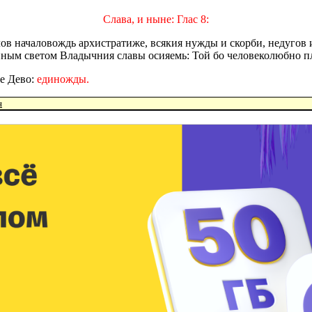
Слава, и ныне: Глас 8:
лов началовождь архистратиже, всякия нужды и скорби, недугов
пным светом Владычния славы осияемь: Той бо человеколюбно пло
е Дево:
единожды.
я