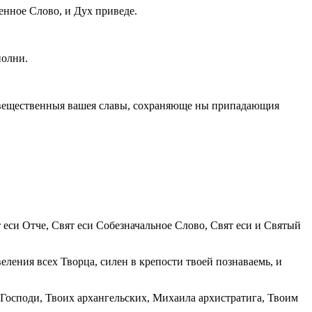
енное Слово, и Дух приведе.
полни.
невещественныя вашея славы, сохраняюще ны припадающия
 еси Отче, Свят еси Собезначальное Слово, Свят еси и Святый
ления всех Творца, силен в крепости твоей познаваемь, и
 Господи, Твоих архангельских, Михаила архистратига, Твоим