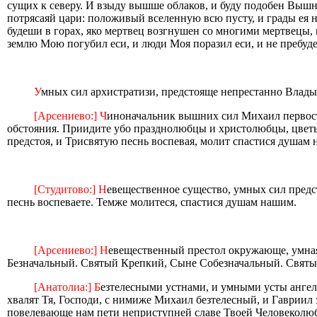
сущих к северу. И взыду вышше облаков, и буду подобен Вышне
потрясаяй цари: положивый вселенную всю пусту, и грады ея н
будеши в горах, яко мертвец возгнушен со многими мертвецы, 
землю Мою погубил еси, и люди Моя поразил еси, и не пребуде
У
мных сил архистратизи, предстояще непрестанно Влады
[Арсениево:] Ч
иноначальник вышних сил Михаил первостоя
обстояния. Приидите убо празднолюбцы и христолюбцы, цветы
предстоя, и Трисвятую песнь воспевая, молит спастися душам
[Студитово:] Н
евещественное существо, умных сил предс
песнь воспеваете. Темже молитеся, спастися душам нашим.
[Арсениево:] Н
евещественный престол окружающе, умная
Безначальный. Святый Крепкий, Сыне Собезначальный. Свят
[Анатолиа:] Б
езтелесными устнами, и умными усты ангел
хвалят Тя, Господи, с нимиже Михаил безтелесный, и Гавриил 
повелевающе нам пети неприступней славе Твоей Человеколюб