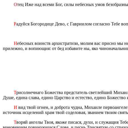
О
тец Иже над всеми Бог, силы небесных умов безобразн
Р
адуйся Богородице Дево, с Гавриилом согласно Тебе во
Н
ебесных воинств архистратизи, молим вас присно мы 
прилежно, и вопиющия: от бед избавите ны, яко чиноначальн
Т
рисолнечнаго Божества предстатель светлейший Михаиле
Душе, едина слава, едино Царство и естество, едино Божество 
И
вид твой огнен, и доброта чудна, Михаиле первоангеле
источник исцелений храм твой соделовая, званием твоим свя
Т
воряй ангелы Твоя, якоже писася, духи, и служащия Те
мановением повинующася Слове, и песнь Трисвятую со страхо