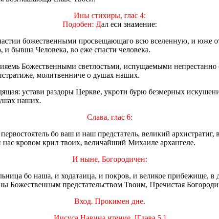
Ины стихиры, глас 4:
Подобен: Д
ал еси знамение:
ричастии божественными просвещающаго всю вселенную, и юже 
, и бывша Человека, во еже спасти человека.
осияемь Божественными светлостьми, испущаемыми непрестанно 
хистратиже, молитвенниче о душах наших.
одящая: устави раздоры Церкве, укроти бурю безмерных искушени
ушах наших.
Слава, глас 6:
 первостоятель бо ваш и наш предстатель, великий архистратиг, 
 нас кровом крил твоих, величайший Михаиле архангеле.
И ныне, Богородичен:
льница бо наша, и ходатаица, и покров, и великое прибежище, в
 ны Божественным предстательством Твоим, Пречистая Богород
Вход. Прокимен дне.
Иисуса Навина чтение. [Глава 5.]