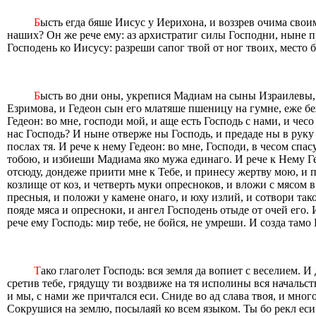
Б
ысть егда бяше Иисус у Иерихона, и воззрев очима свои
наших? Он же рече ему: аз архистратиг силы Господни, ныне п
Господень ко Иисусу: разреши сапог твой от ног твоих, место б
Б
ысть во дни оны, укрепися Мадиам на сыны Израилевы, и
Езримова, и Гедеон сын его млатяше пшеницу на гумне, еже бе
Гедеон: во мне, господи мой, и аще есть Господь с нами, и чес
нас Господь? И ныне отверже ны Господь, и предаде ны в руку 
послах тя. И рече к нему Гедеон: во мне, Господи, в чесом спа
тобою, и избиеши Мадиама яко мужа единаго. И рече к Нему Ге
отсюду, дондеже приити мне к Тебе, и принесу жертву мою, и п
козлище от коз, и четверть муки опресноков, и вложи с мясом в
пресныя, и положи у камене онаго, и юху излий, и сотвори тако
пояде мяса и опресноки, и ангел Господень отыде от очей его. 
рече ему Господь: мир тебе, не бойся, не умреши. И созда тамо
Т
ако глаголет Господь: вся земля да вопиет с веселием. И
сретив тебе, грядущу ти воздвиже на тя исполины вся начальст
и мы, с нами же причтался еси. Сниде во ад слава твоя, и мног
Сокрушися на землю, посылаяй ко всем языком. Ты бо рекл еси