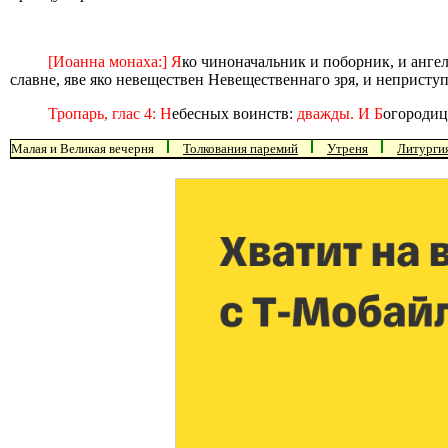
[Иоанна монаха:] Я
ко чиноначальник и поборник, и анге
славне, яве яко невеществен Невещественнаго зря, и непристу
Тропарь, глас 4: Н
ебесных воинств:
дважды. И Б
огородиц
Малая и Великая вечерня
Толкования паремий
Утреня
Литурги