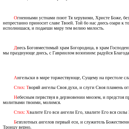
О
гненными устнами поют Тя херувими, Христе Боже, без
непрестанно приносит славе Твоей. Той бо нас днесь озари к 
исполнишася, и подаеши миру тем велию милость.
Д
несь Боговместимый храм Богородица, в храм Господень
мы празднующе днесь, с Гавриилом возопиим: радуйся Благода
А
нгельски в мире торжествующе, Сущему на престоле сл
Стих: Т
воряй ангелы Своя духи, и слуги Своя пламень о
Н
ебесным первствуя в дерзновении мнозем, и предстоя п
молитвами твоими, молимся.
Стих: Х
валите Его вси ангели Его, хвалите Его вся силы 
Б
езплотных ангелов первый еси, и служитель Божественн
Троицу верно.