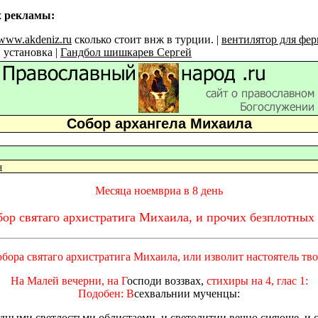
х рекламы:
//www.akdeniz.ru
сколько стоит внж в турции. |
вентилятор для фе
 установка |
Гандбол шишкарев Сергей
Собор архангела Михаила
я
Месяца ноемвриа в 8 день
ор святаго архистратига Михаила, и прочих безплотных
бора святаго архистратига Михаила, или изволит настоятель тво
На Малей вечерни, на Г
осподи воззвах,
стихиры на 4, глас 1:
Подобен: В
сехвальнии мученцы:
удными светлостьми облистаеми, и светолитии вечно сияюще, и 