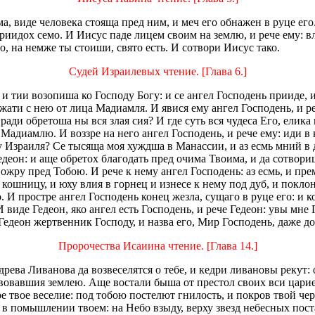
ма, виде человека стояща пред ним, и меч его обнажен в руце ег
риидох семо. И Иисус паде лицем своим на землю, и рече ему: вл
о, на немже ты стоиши, свято есть. И сотвори Иисус тако.
Судей Израилевых чтение. [Глава 6.]
 тии возопиша ко Господу Богу: и се ангел Господень прииде, и
жати с нею от лица Мадиамля. И явися ему ангел Господень, и р
о ради обретоша ны вся злая сия? И где суть вся чудеса Его, ели
Мадиамлю. И воззре на него ангел Господень, и рече ему: иди в
су Израиля? Се тысяща моя хуждша в Манассии, и аз есмь мний в 
деон: и аще обретох благодать пред очима Твоима, и да сотвор
ожру пред Тобою. И рече к нему ангел Господень: аз есмь, и пр
 кошницу, и юху влия в горнец и изнесе к нему под дуб, и покло
. И простре ангел Господень конец жезла, сущаго в руце его: и к
И виде Гедеон, яко ангел есть Господень, и рече Гедеон: увы мне
 Гедеон жертвенник Господу, и назва его, Мир Господень, даже до
Пророчества Исаиина чтение. [Глава 14.]
 древа Ливанова да возвеселятся о тебе, и кедри ливановы рекут:
вовавшия землею. Аще востали быша от престол своих вси царие 
ое твое веселие: под тобою постелют гнилость, и покров твой че
 в помышлении твоем: на Небо взыду, верху звезд небесных пост