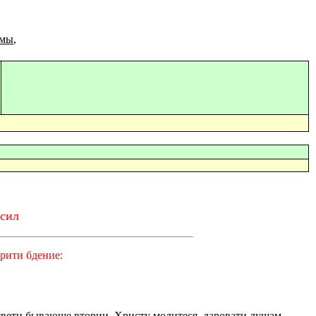
рмы
,
 сил
рити бдение:
свети бывающе втории, Христу молитеся, даровати душам