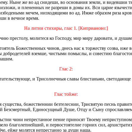
му. Ныне же во ад снидеши, во основания земли, и видевшии тя 
изложи, и плененных не разреши в домы их. Вси царие язычести
избодеными мечем, низходящими во ад. Имже образом риза крови
ши в вечное время.
На литии стихиры, глас 1. [Киприаново:]
чню престолу, молитеся ко Господу, мир миру даровати, и душа
тель Божественных чинов, днесь нас к торжеству созва, иже все
 добродетелей вземше, чистыми помыслы, и совестию благостоя
 нашим.
Глас 2:
тательствующе, и Трисолнечныя славы блистаньми, светодающе
Глас тойже:
 существа, божественнии безтелеснии, Трисвятую песнь правит
ый Безсмертный, Единосущный Душе, Отцу и Сыну спрославляе
ьстии чини непрестанное пение приносят Твоему неприступному
зело благолепнейший, и первостоятелие горних сил, архистрати
че, ейже молятся непрестанно за души наша.