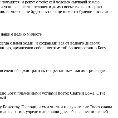
почудятся, и рекут о тебе: сей человек смущаяй землю,
и успоша в чести, человек в дому своем: ты же отвержен
ю намочена, не будет чиста, сице ниже ты будеши чист: зане
м нашим велию милость.
гда с нами ходяй, и сохраняяй вся от всякаго диаволя
нною, архангелов собор почтим: той бо непрестанно Богу
 вселенней архистратизи, непрестанным гласом Трисвятую
елю Богу, пламенными устнами поете: Святый Боже, Отче
мый.
 Божеству, Господи, и уми чистии и служителие Твоея славы
зи ангельстии, учредителие наши днесь быша: песни песней