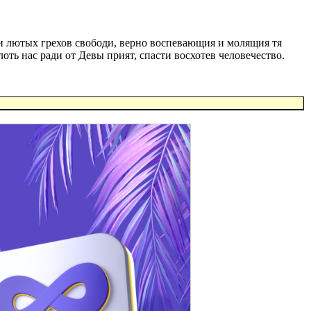
 и лютых грехов свободи, верно воспевающия и молящия тя
ть нас ради от Девы прият, спасти восхотев человечество.