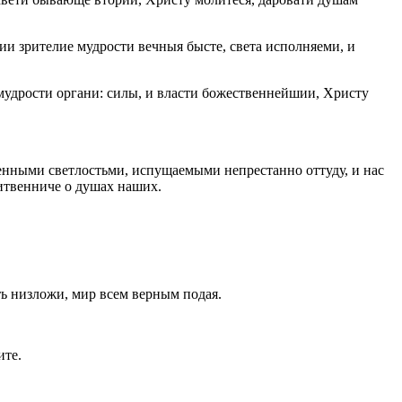
и зрителие мудрости вечныя бысте, света исполняеми, и
 мудрости органи: силы, и власти божественнейшии, Христу
венными светлостьми, испущаемыми непрестанно оттуду, и нас
итвенниче о душах наших.
ть низложи, мир всем верным подая.
ите.