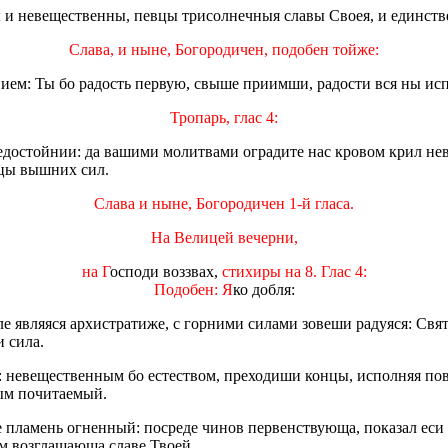
ы и невещественны, певцы трисолнечныя славы Своея, и единств
Слава, и ныне, Богородичен, подобен тойже:
пием: Ты бо радость первую, свыше приимши, радости вся ны ис
Тропарь, глас 4:
недостойнии: да вашими молитвами оградите нас кровом крил 
ицы вышних сил.
Слава и ныне, Богородичен 1-й гласа.
На Велицей вечерни,
на Г
осподи воззвах,
стихиры на 8. Глас 4:
Подобен: Я
ко добля:
 являяся архистратиже, с горними силами зовеши радуяся: Свят
и сила.
: невещественным бо естеством, преходиши концы, исполняя пове
тым почитаемый.
бе пламень огненный: посреде чинов первенствующа, показал еси
м возглашающа славе Твоей.