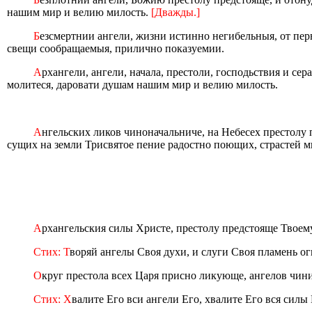
нашим мир и велию милость.
[Дважды.]
Б
езсмертнии ангели, жизни истинно негибельныя, от пе
свещи сообращаемыя, прилично показуемии.
А
рхангели, ангели, начала, престоли, господьствия и 
молитеся, даровати душам нашим мир и велию милость.
А
нгельских ликов чиноначальниче, на Небесех престолу
сущих на земли Трисвятое пение радостно поющих, страстей 
А
рхангельския силы Христе, престолу предстояще Твоему,
Стих: Т
воряй ангелы Своя духи, и слуги Своя пламень о
О
круг престола всех Царя присно ликующе, ангелов чини
Стих: Х
валите Его вси ангели Его, хвалите Его вся силы 