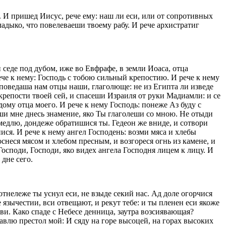
о. И пришед Иисус, рече ему: наш ли еси, или от сопротивных
адыко, что повелеваеши твоему рабу. И рече архистратиг
 седе под дубом, иже во Евфрафе, в земли Иоаса, отца
ече к нему: Господь с тобою сильный крепостию. И рече к нему
ка поведаша нам отцы наши, глаголюще: не из Египта ли изведе
 крепости твоей сей, и спасеши Израиля от руки Мадиамли: и се
дому отца моего. И рече к нему Господь: понеже Аз буду с
иши мне днесь знамение, яко Ты глаголеши со мною. Не отыди
емедлю, дондеже обратишися ты. Гедеон же вниде, и сотвори
нися. И рече к нему ангел Господень: возми мяса и хлебы
оснеся мясом и хлебом пресным, и возгореся огнь из камене, и
 Господи, Господи, яко видех ангела Господня лицем к лицу. И
 дне сего.
 отнележе ты уснул еси, не взыде секий нас. Ад доле огорчися
язычестии, вси отвещают, и рекут тебе: и ты пленен еси якоже
рви. Како спаде с Небесе денница, заутра возсиявающая?
авлю престол мой: И сяду на горе высоцей, на горах высоких