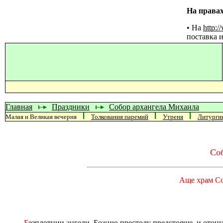
На права
• На
http:
поставка и
Главная
Праздники
Собор архангела Михаила
Малая и Великая вечерня
Толкования паремий
Утреня
Литурги
Соб
Аще храм Со
Б
езплотнии ангели, Божию престолу предстояще, и отон