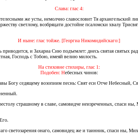
Слава: глас 4:
телесными же усты, немолчно славословит Тя архангельский ли
торжеству светлому, возбряцати достойне псаломски хвалу Трисв
И ныне: глас тойже. [Георгиа Никомидийскаго:]
 приводится, и Захариа Сию подъемлет: днесь святая святых ра
тная, Господь с Тобою, имеяй велию милость.
На стиховне стихиры, глас 1:
Подобен: Н
ебесных чинов:
авы Богу седящему возопиим песнь: Свят еси Отче Небесный, С
гненный.
рестолу страшному в славе, самовидче неизреченных, спаси ны, 
Его.
аго светозарения онаго, самовидец же и таинник, спаси ны, Ми