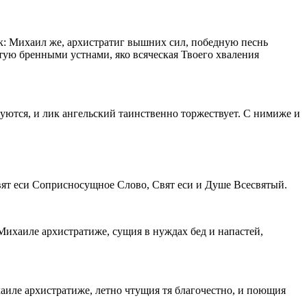
к: Михаил же, архистратиг вышних сил, победную песнь
ятую бренными устнами, яко всяческая Твоего хваления
дуются, и лик ангельский таинственно торжествует. С нимиже и
вят еси Соприсносущное Слово, Свят еси и Душе Всесвятый.
Михаиле архистратиже, сущия в нуждах бед и напастей,
хаиле архистратиже, летно чтущия тя благочестно, и поющия