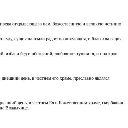
от века открывающаго нам, божественную и великую истинно
оттуду, сущия на земли радостно ликующия, и благохвалящия
й: избави бед и обстояний, любовию чтущия тя, и под кров
в днешний день, в честнем его храме, преславно являяся
 днешний день, в честнем Ея и Божественнем храме, скорбящия
ице Владычице.