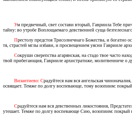
У
м предвечный, свет состави вторый, Гавриила Тебе п
тайну: во утробе Воплощаемаго девственней суща безтелеснаго
П
рестолу предстоя Трисолнечнаго Божества, и богатно 
тя, страстей мглы избави, и просвещением уясни Гаврииле ар
С
окруши сверепства агарянская, на стадо твое часто нах
твой прибегающия, Гаврииле архистратиже, молитвенниче о д
Византиево: С
радуйтеся нам вся ангельская чиноначалия,
освящает. Темже по долгу воспевающе, тому возопиим: покрый
С
радуйтеся нам вся девственных ликостояния, Предстате
утешает. Темже по долгу воспевающе Сию, возопиим: покрый