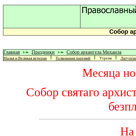
Собор а
Главная
Праздники
Собор архангела Михаила
Малая и Великая вечерня
Толкования паремий
Утреня
Литурги
Месяца но
Собор святаго архис
безп
На