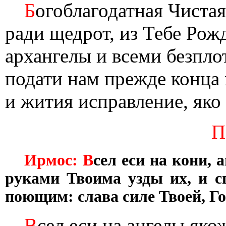
Б
огоблагодатная Чистая
ради щедрот, из Тебе Рож
архангелы и всеми безпл
подати нам прежде конца
и жития исправление, яко
П
Ирмос: В
сел еси на кони, 
руками Твоима узды их, и с
поющим: слава силе Твоей, Го
В
сел еси на ангелы яко