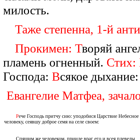
милость.
Таже степенна, 1-й анти
Прокимен: Т
воряй анге
пламень огненный.
Стих:
Господа:
В
сякое дыхание:
Евангелие Матфеа, зачало 
Р
ече Господь притчу сию: уподобися Царствие Небесное
человеку, сеявшу доброе семя на селе своем:
Спящим же человеком, прииде враг его и всея плевелы