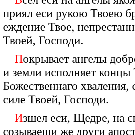
приял еси рукою Твоею бр
еждение Твое, непрестан
Твоей, Господи.
П
окрывает ангелы добр
и земли исполняет концы 
Божественнаго хваления, 
силе Твоей, Господи.
И
зшел еси, Щедре, на 
созываеши же други апост