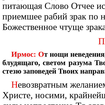
питающая Слово Отчее и
приемшее рабий зрак по н
Божественное чтуще зрак
П
Ирмос: О
т нощи неведения
блудящаго, светом разума Тво
стезю заповедей Твоих направ
Н
евозвратным желанием
Христе, носими, крайнейш