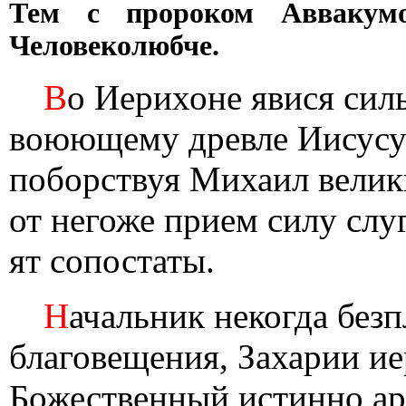
Тем с пророком Аввакумо
Человеколюбче.
В
о Иерихоне явися сил
воюющему древле Иисусу 
поборствуя Михаил велик
от негоже прием силу слу
ят сопостаты.
Н
ачальник некогда безп
благовещения, Захарии ие
Божественный истинно арх