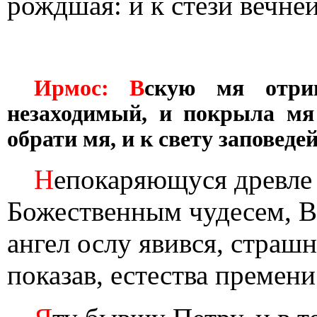
рождшая: и к стези вечне
Ирмос: В
скую мя отри
незаходимый, и покрыла мя
обрати мя, и к свету заповеде
Н
епокаряющуся древле
Божественным чудесем, Ва
ангел ослу явився, страш
показав, естества премени