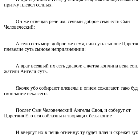
притчу плевел селных.
Oн же отвещав рече им: сеявый доброе семя есть Сын
Человеческий:
А село есть мир: доброе же семя, сии суть сынове Царстви
плевелие суть сынове неприязненнии:
А враг всеявый их есть диавол: а жатва кончина века есть
жатели Ангели суть.
Якоже убо собирают плевелы и oгнем сожигают, тако буд
скончание века сего:
Послет Сын Человеческий Ангелы Своя, и соберут от
Царствия Его вся соблазны и творящих беззаконие
И ввергут их в пещь oгненну: ту будет плач и скрежет зу