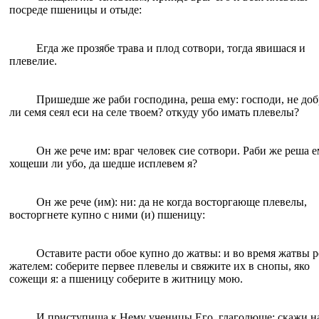
посреде пшеницы и отыде:
Егда же прозябе трава и плод сотвори, тогда явишася и
плевелие.
Пришедше же раби господина, реша ему: господи, не доб
ли семя сеял еси на селе твоем? откуду убо имать плевелы?
Oн же рече им: враг человек сие сотвори. Раби же реша е
хощеши ли убо, да шедше исплевем я?
Oн же рече (им): ни: да не когда восторгающе плевелы,
восторгнете купно с ними (и) пшеницу:
Оставите расти oбое купно до жатвы: и во время жатвы р
жателем: соберите первее плевелы и свяжите их в снопы, яко
сожещи я: а пшеницу соберите в житницу мою.
И приступиша к Нему ученицы Его, глаголюще: скажи н