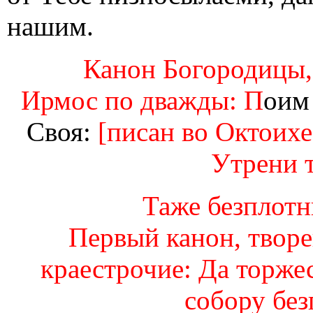
нашим.
Канон Богородицы, 
Ирмос по дважды: П
оим
Своя:
[писан во Октоихе
Утрени т
Таже безплотны
Первый канон, творе
краестрочие: Да торже
собору без