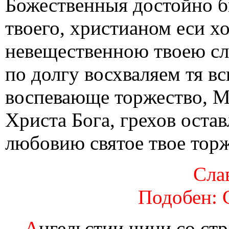
Божественныя достойно б
твоего, христианом еси х
невещественною твоею сл
по долгу восхваляем тя вс
воспевающе торжество, М
Христа Бога, грехов оста
любовию святое твое торж
Слав
Подобен: 
А
нгельстии чини со ст