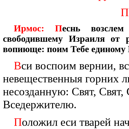
П
Ирмос: П
еснь возслем
свободившему Израиля от 
вопиюще: поим Тебе единому
В
си воспоим вернии, 
невещественныя горних л
несозданную: Свят, Свят,
Вседержителю.
П
оложил еси тварей нач