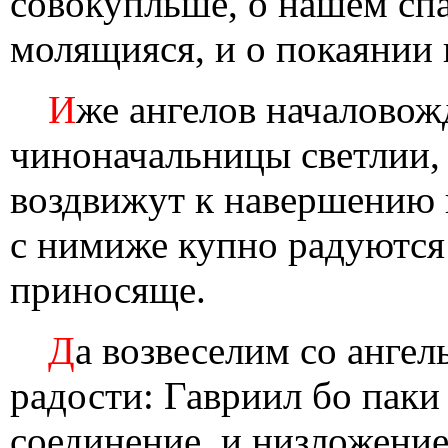
совокупльше, о нашем сп
молящияся, и о покаянии
И
же ангелов началовож
чиноначальницы светлии,
воздвижут к навершению 
с нимиже купно радуются
приносяще.
Д
а возвеселим со ангел
радости: Гавриил бо паки
соединение, и низложение