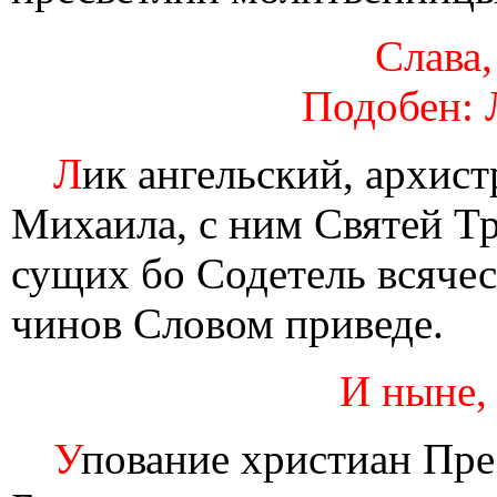
Слава,
Подобен: 
Л
ик ангельский, архис
Михаила, с ним Святей Тр
сущих бо Содетель всячес
чинов Словом приведе.
И ныне,
У
пование христиан Пре