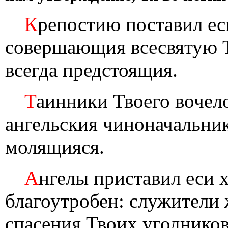
К
репостию поставил ес
совершающия всесвятую 
всегда предстоящия.
Т
аинники Твоего вочело
ангельския чиноначальник
молящияся.
А
нгелы приставил еси 
благоутробен: служители 
спасения Твоих угодников