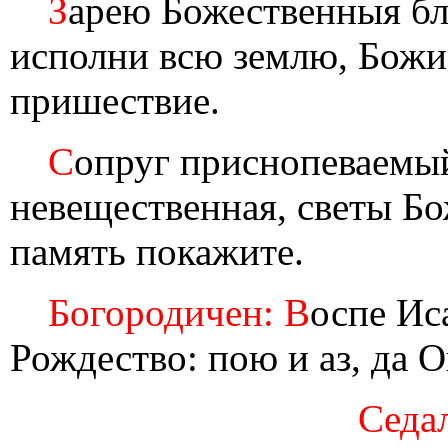
З
арею Божественныя бл
исполни всю землю, Божи
пришествие.
С
опруг приснопеваемый
невещественная, светы Б
память покажите.
Богородичен: В
оспе Ис
Рождество: пою и аз, да 
Седал