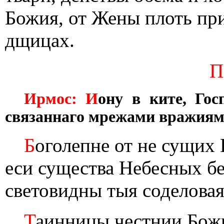
Божия, от Жены плоть пр
дщицах.
П
Ирмос: И
ону в ките, Гос
связаннаго мрежами вражиями,
Б
оголепне от не сущих
еси существа Небесных б
световидны тыя соделовая
Т
аинницы честнии Божи