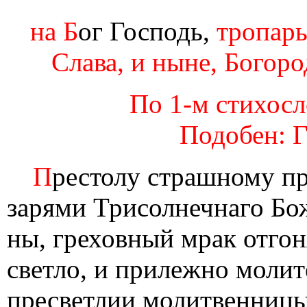
на Б
ог Господь,
тропарь
Слава, и ныне, Богоро
По 1-м стихосло
Подобен: Г
П
рестолу страшному пр
зарями Трисолнечнаго Бож
ны, греховный мрак отго
светло, и прилежно молит
пресветлии молитвенницы