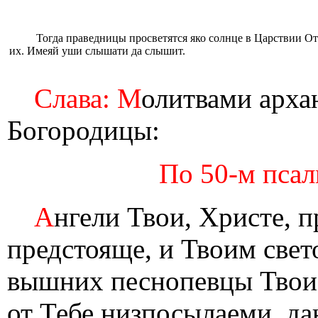
Тогда праведницы просветятся яко солнце в Царствии O
их. Имеяй уши слышати да слышит.
Слава: М
олитвами арха
Богородицы:
По 50-м псалм
А
нгели Твои, Христе, п
предстояще, и Твоим свет
вышних песнопевцы Твои, 
от Тебе низпосылаеми, д