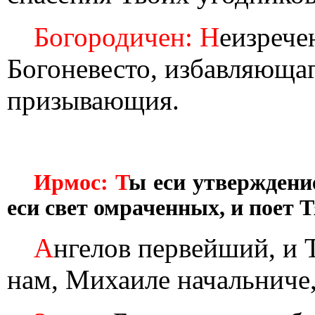
Богородичен: Н
еизрече
Богоневесто, избавляющаг
призывающия.
Ирмос: Т
ы еси утверждени
еси свет омраченных, и поет Т
А
нгелов первейший, и 
нам, Михаиле начальниче,