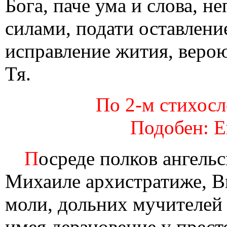
Бога, паче ума и слова, н
силами, подати оставлени
исправление жития, веро
Тя.
По 2-м стихосло
Подобен: Е
П
осреде полков ангель
Михаиле архистратиже, 
моли, дольних мучителей
имея дерзновение у прест