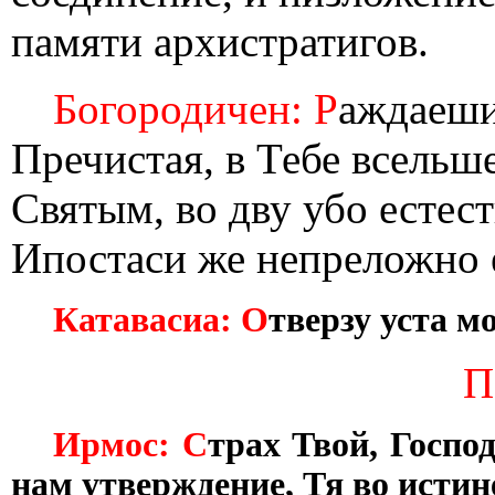
памяти архистратигов.
Богородичен: Р
аждаеши
Пречистая, в Тебе всельш
Святым, во дву убо естест
Ипостаси же непреложно е
Катавасиа: О
тверзу уста м
П
Ирмос: С
трах Твой, Господ
нам утверждение, Тя во исти