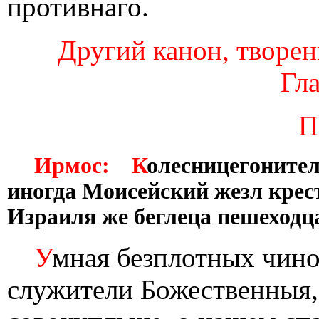
противнаго.
Другий канон, творен
Гла
П
Ирмос: К
олесницегонит
иногда Моисейский жезл крест
Израиля же беглеца пешеходца
У
мная безплотных чино
служители Божественныя,