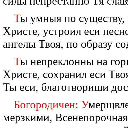
силы непрестанно Тя слав
Т
ы умныя по существу,
Христе, устроил еси песн
ангелы Твоя, по образу с
Т
ы непреклонны на гор
Христе, сохранил еси Тво
Ты еси, благотвориши до
Богородичен: У
мерщвл
мерзкими, Всенепорочная