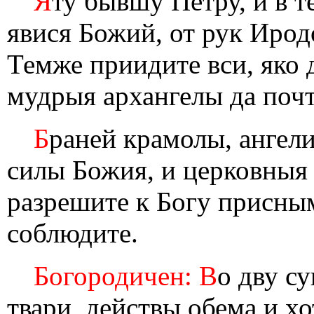
Я
ту бывшу Петру, и в 
явися Божий, от рук Иродо
Темже приидите вси, яко
мудрыя архангелы да поч
Б
раней крамолы, ангели
силы Божия, и церковныя 
разрешите к Богу присным
соблюдите.
Богородичен: В
о дву с
твари, действы обема и х