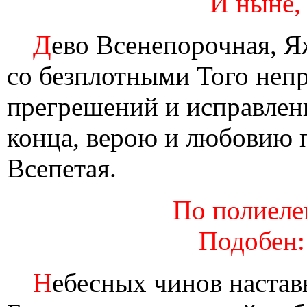
И ныне,
Д
ево Всенепорочная, Я
со безплотными Того непр
прегрешений и исправлен
конца, верою и любовию 
Всепетая.
По полиелеи
Подобен:
Н
ебесных чинов настав