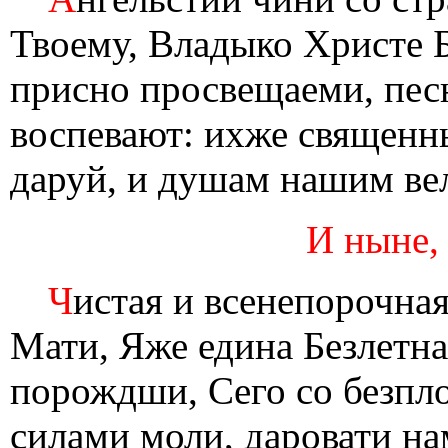
Твоему, Владыко Христе Б
присно просвещаеми, пес
воспевают: ихже священ
даруй, и душам нашим ве
И ныне,
Ч
истая и всенепорочна
Мати, Яже едина Безлетна
порождши, Сего со безп
силами моли, даровати на