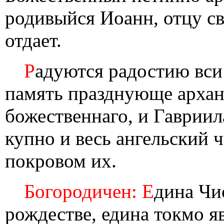
родивыйся Иоанн, отцу св
отдает.
Р
адуются радостию вси
память празднующе архан
божественнаго, и Гавриил
купно и весь ангельский 
покровом их.
Богородичен: Е
дина Чи
рождестве, едина токмо я