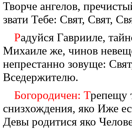
Творче ангелов, пречист
звати Тебе: Свят, Свят, С
Р
адуйся Гаврииле, тай
Михаиле же, чинов невещ
непрестанно зовуще: Свят,
Вседержителю.
Богородичен: Т
репещу 
снизхождения, яко Иже ес
Девы родитися яко Челове