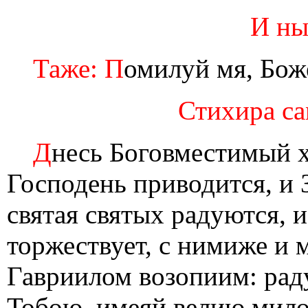
И ны
Таже: П
омилуй мя, Бож
Стихира сам
Д
несь Боговместимый х
Господень приводится, и 
святая святых радуются, 
торжествует, с нимиже и 
Гавриилом возопиим: раду
Тобою, имеяй велию мило