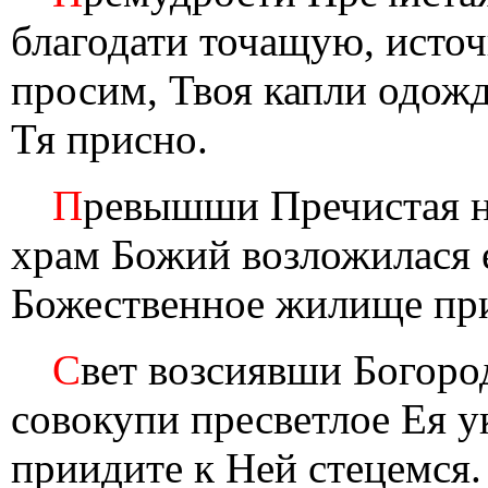
благодати точащую, исто
просим, Твоя капли одожд
Тя присно.
П
ревышши Пречистая не
храм Божий возложилася е
Божественное жилище пр
С
вет возсиявши Богород
совокупи пресветлое Ея у
приидите к Ней стецемся.