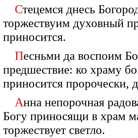
С
тецемся днесь Богоро
торжествуим духовный пра
приносится.
П
есньми да воспоим Б
предшествие: ко храму бо
приносится пророчески, 
А
нна непорочная радов
Богу приносящи в храм м
торжествует светло.