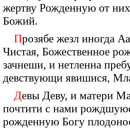
жертву Рожденную от них
Божий.
П
розябе жезл иногда А
Чистая, Божественное рож
зачнеши, и нетленна преб
девствующи явишися, Мла
Д
евы Деву, и матери М
почтити с нами рождшуюс
рожденную Богу плодонос