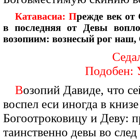
Катавасиа: П
режде век от
в последняя от Девы вопло
возопиим: вознесый рог наш, 
Седал
Подобен: 
В
озопий Давиде, что с
воспел еси иногда в книз
Богоотроковицу и Деву: п
таинственно девы во след