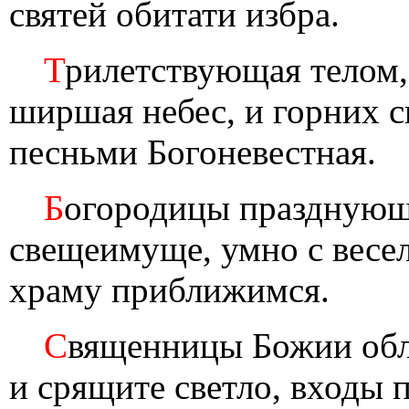
святей обитати избра.
Т
рилетствующая телом,
ширшая небес, и горних с
песньми Богоневестная.
Б
огородицы празднующ
свещеимуще, умно с весел
храму приближимся.
С
вященницы Божии обле
и срящите светло, входы