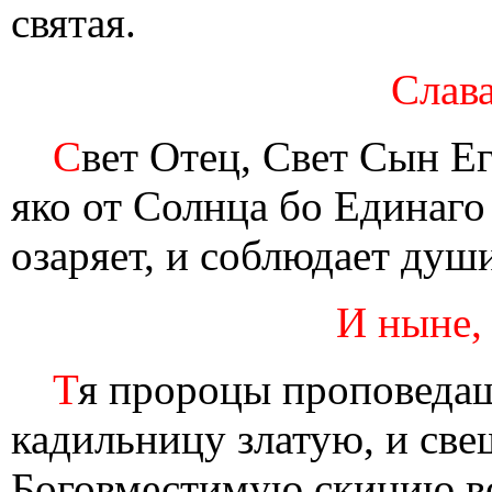
святая.
Слава
С
вет Отец, Свет Сын Е
яко от Солнца бо Единаг
озаряет, и соблюдает душ
И ныне,
Т
я пророцы проповедаш
кадильницу златую, и свещ
Боговместимую скинию во