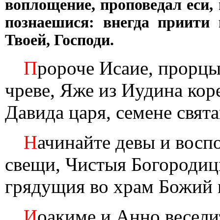
воплощение, проповедал еси,
познаешися: внегда приити 
Твоей, Господи.
П
ророче Исаие, прорцы
чреве, Яже из Иудина кор
Давида царя, семене свят
Н
ачинайте девы и восп
свещи, Чистыя Богородиц
грядущия во храм Божий 
И
оакиме и Анно весели