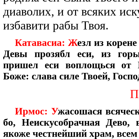
диаволих, и от всяких ис
избавити рабы Твоя.
Катавасиа: Ж
езл из корене
Девы прозябл еси, из гор
пришел еси воплощься от 
Боже: слава силе Твоей, Госпо
П
Ирмос: У
жасошася всяческ
бо, Неискусобрачная Дево,
якоже честнейший храм, все