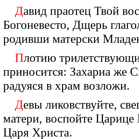
Д
авид праотец Твой вос
Богоневесто, Дщерь глаго
родивши матерски Младен
П
лотию трилетствующи
приносится: Захариа же 
радуяся в храм возложи.
Д
евы ликовствуйте, св
матери, воспойте Царице
Царя Христа.