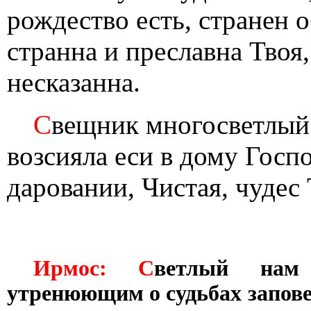
рождество есть, странен 
странна и преславна Твоя,
несказанна.
С
вещник многосветлый 
возсияла еси в дому Госп
даровании, Чистая, чудес
Ирмос: С
ветлый нам 
утренюющим о судьбах запов