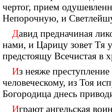
чертог, прием одушевлен
Непорочную, и Светлейшу
Д
авид предначиная лико
нами, и Царицу зовет Тя 
предстоящу Всечистая в х
И
з неяже преступление
человеческому, из Тоя исп
Богородица днесь привод
И
грают ангельская воин