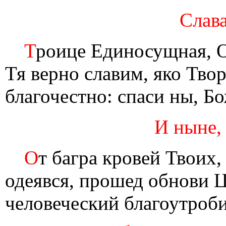
Слава
Т
роице Единосущная, О
Тя верно славим, яко Твор
благочестно: спаси ны, Бо
И ныне,
О
т багра кровей Твоих
одеявся, прошед обнови Ца
человеческий благоутроб