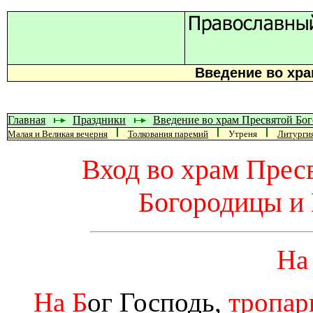
Введение во хр
Главная
Праздники
Введение во храм Пресвятой Бо
Малая и Великая вечерня
Толкования паремий
Утреня
Литурги
Вход во храм Пре
Богородицы и
На
На Б
ог Господь,
тропарь