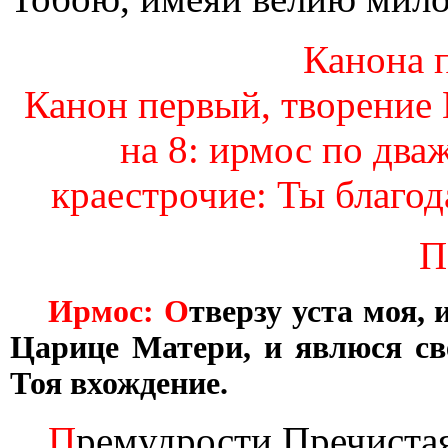
Канона п
Канон первый, творение 
на 8: ирмос по дваж
краестрочие: Ты благод
П
Ирмос: О
тверзу уста моя,
Царице Матери, и явлюся св
Тоя вхождение.
П
ремудрости Пречистая