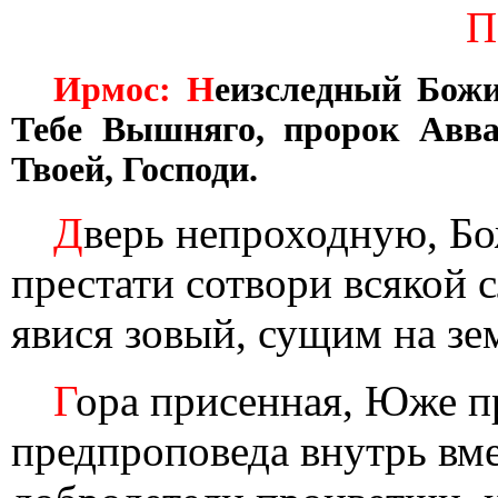
П
Ирмос: Н
еизследный Божи
Тебе Вышняго, пророк Авва
Твоей, Господи.
Д
верь непроходную, Бо
престати сотвори всякой 
явися зовый, сущим на зе
Г
ора присенная, Юже п
предпроповеда внутрь вм