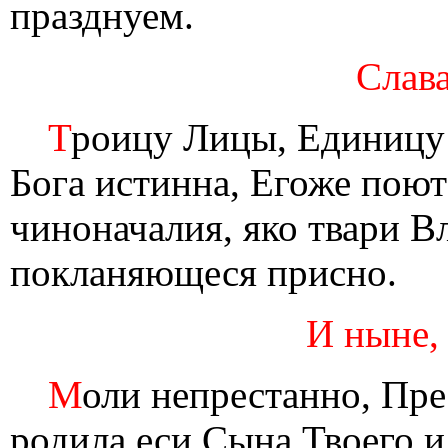
празднуем.
Слава
Т
роицу Лицы, Единицу 
Бога истинна, Егоже поют
чиноначалия, яко твари В
покланяющеся присно.
И ныне,
М
оли непрестанно, Пре
родила еси Сына Твоего и