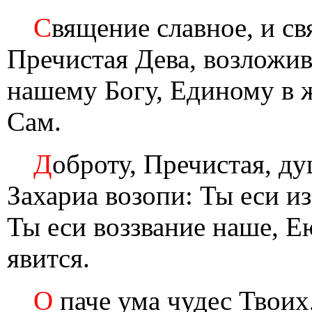
С
вящение славное, и с
Пречистая Дева, возложи
нашему Богу, Единому в ж
Сам.
Д
оброту, Пречистая, ду
Захариа возопи: Ты еси из
Ты еси воззвание наше, 
явится.
О
паче ума чудес Твоих