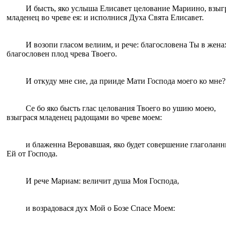
И бысть, яко услыша Елисавет целование Мариино, взыг
младенец во чреве ея: и исполнися Духа Свята Елисавет.
И возопи гласом велиим, и рече: благословена Ты в жена
благословен плод чрева Твоего.
И откуду мне сие, да прииде Мати Господа моего ко мне?
Се бо яко бысть глас целования Твоего во ушию моею,
взыграся младенец радощами во чреве моем:
и блаженна Веровавшая, яко будет совершение глаголан
Ей от Господа.
И рече Мариам: величит душа Моя Господа,
и возрадовася дух Мой о Бозе Спасе Моем: