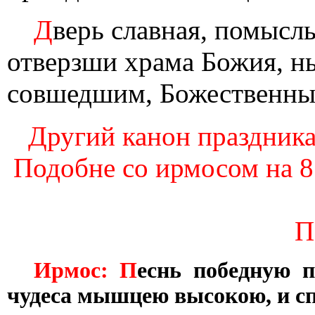
Д
верь славная, помысл
отверзши храма Божия, н
совшедшим, Божественных
Другий канон праздника,
Подобне со ирмосом на 8
П
Ирмос: П
еснь победную п
чудеса мышцею высокою, и сп