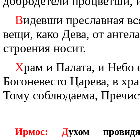
добродетели процветши, 
В
идевши преславная вс
вещи, како Дева, от анге
строения носит.
Х
рам и Палата, и Небо
Богоневесто Царева, в хр
Тому соблюдаема, Пречис
Ирмос: Д
ухом провид