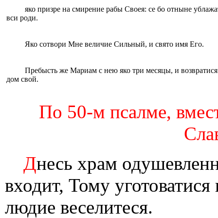
яко призре на смирение рабы Своея: се бо отныне ублаж
вси роди.
Яко сотвори Мне величие Сильный, и свято имя Его.
Пребысть же Мариам с нею яко три месяцы, и возвратися
дом свой.
По 50-м псалме, вме
Слав
Д
несь храм одушевленн
входит, Тому уготоватися
людие веселитеся.