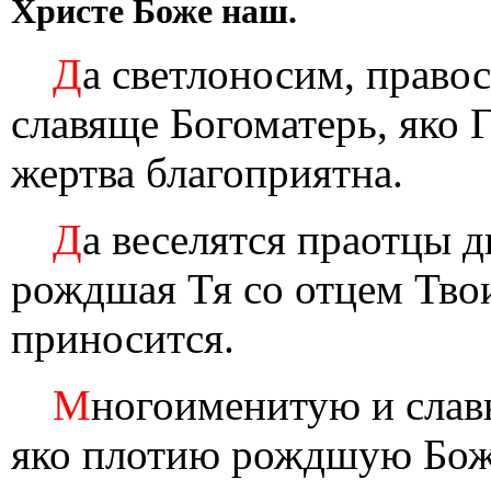
Христе Боже наш.
Д
а светлоносим, право
славяще Богоматерь, яко 
жертва благоприятна.
Д
а веселятся праотцы д
рождшая Тя со отцем Твои
приносится.
М
ногоименитую и сла
яко плотию рождшую Боже