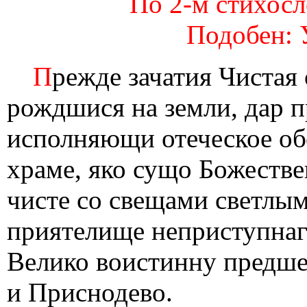
По 2-м стихосло
Подобен: 
П
режде зачатия Чистая 
рождшися на земли, дар п
исполняющи отеческое об
храме, яко сущо Божестве
чисте со свещами светлым
приятелище неприступнаг
Велико воистинну предшес
и Приснодево.