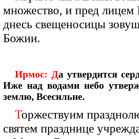
множество, и пред лицем
днесь свещеносицы зовуще
Божии.
Ирмос: Д
а утвердится сер
Иже над водами небо утверж
землю, Всесильне.
Т
оржествуим празднолю
святем празднице учрежд