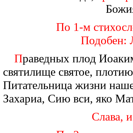
Божи
По 1-м стихосло
Подобен: 
П
раведных плод Иоаки
святилище святое, плоти
Питательница жизни наш
Захариа, Сию вси, яко Ма
Слава, и