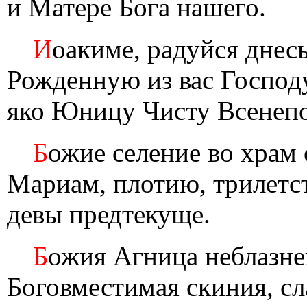
и Матере Бога нашего.
И
оакиме, радуйся днесь
Рожденную из вас Господ
яко Юницу Чисту Всенеп
Б
ожие селение во храм
Мариам, плотию, трилетс
девы предтекуще.
Б
ожия Агница неблазнен
Боговместимая скиния, сл