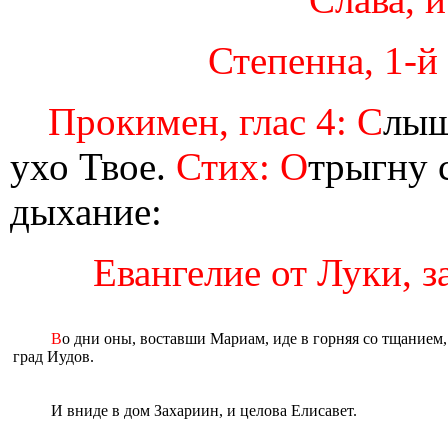
Степенна, 1-й 
Прокимен, глас 4: С
лыш
ухо Твое.
Стих: О
трыгну 
дыхание:
Евангелие от Луки, за
В
о дни оны, воставши Мариам, иде в горняя со тщанием,
град Иудов.
И вниде в дом Захариин, и целова Елисавет.