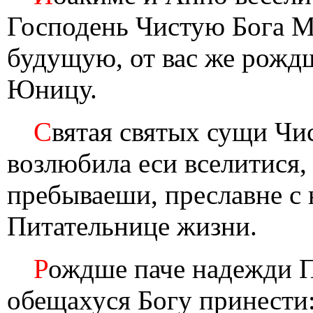
Господень Чистую Бога М
будущую, от вас же рожд
Юницу.
С
вятая святых сущи Чис
возлюбила еси вселитися,
пребываеши, преславне с
Питательнице жизни.
Р
ождше паче надежди П
обещахуся Богу принести