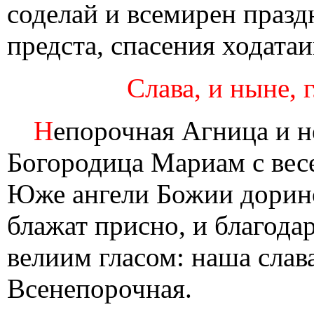
соделай и всемирен праз
предста, спасения ходатаи
Слава, и ныне, 
Н
епорочная Агница и н
Богородица Мариам с вес
Юже ангели Божии дорино
блажат присно, и благода
велиим гласом: наша слава
Всенепорочная.