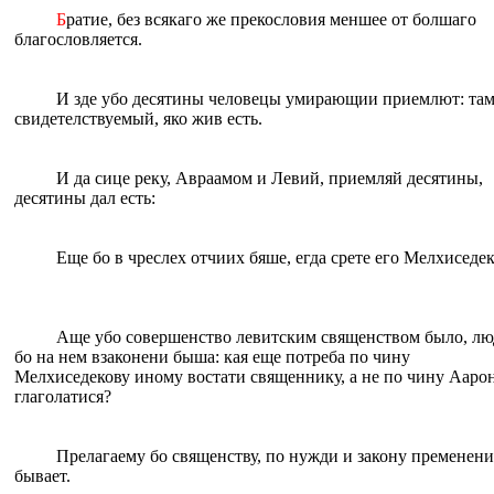
Б
ратие, без всякаго же прекословия меншее от болшаго
благословляется.
И зде убо десятины человецы умирающии приемлют: там
свидетелствуемый, яко жив eсть.
И да сице реку, Авраамом и Левий, приемляй десятины,
десятины дал eсть:
Eще бо в чреслех oтчиих бяше, eгда срете eго Мелхиседек
Аще убо совершенство левитским священством было, лю
бо на нем взаконени быша: кая eще потреба по чину
Мелхиседекову иному востати священнику, а не по чину Ааро
глаголатися?
Прелагаему бо священству, по нужди и закону пременени
бывает.