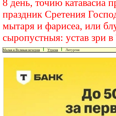
8 день, точию катавасиа 
праздник Сретения Госпо
мытаря и фарисеа, или бл
сыропустныя: устав зри в
Малая и Великая вечерня
Утреня
Литургия