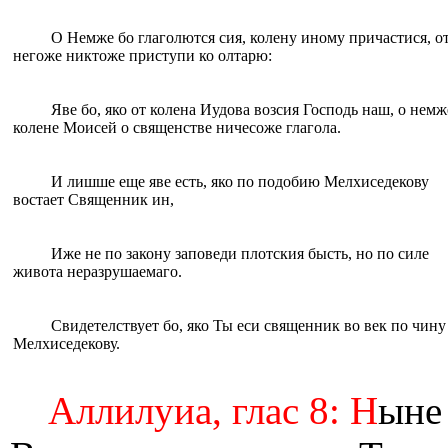
О Немже бо глаголются сия, колену иному причастися, о
негоже никтоже приступи ко oлтарю:
Яве бо, яко от колена Иудова возсия Господь наш, о немж
колене Моисей о священстве ничесоже глагола.
И лишше eще яве eсть, яко по подобию Мелхиседекову
востает Священник ин,
Иже не по закону заповеди плотския бысть, но по силе
живота неразрушаемаго.
Свидетелствует бо, яко Ты eси священник во век по чину
Мелхиседекову.
Аллилуиа, глас 8: Н
ыне