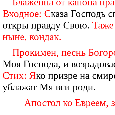
Блажeнна от канона праз
Входное: С
каза Господь с
откры правду Свою.
Таже 
ныне, кондак.
Прокимен, песнь Богоро
Моя Господа, и возрадова
Стих: Я
ко призре на смир
ублажат Мя вси роди.
Апостол ко Eвреeм, за