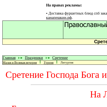
На правах рекламы:
•
Доставка фуршетных блюд спб зака
канапешкин.рф
.
Срет
Главная
Праздники
Сретение
Малая и Великая вечерня
Утреня
Литургия
Сретение Господа Бога 
На 