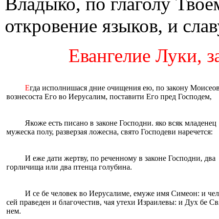
Владыко, по глаголу Твое
откровение языков, и сла
Евангелие Луки, за
Е
гда исполнишася дние очищения eю, по закону Моисеов
вознесоста Eго во Иерусалим, поставити Eго пред Господем,
Якоже eсть писано в законе Господни. яко всяк младенец
мужеска полу, разверзая ложесна, свято Господеви наречется:
И eже дати жертву, по реченному в законе Господни, два
горличища или два птeнца голубина.
И се бе человек во Иерусалиме, eмуже имя Симеон: и че
сей праведен и благочестив, чая утехи Израилевы: и Дух бе Св
нем.