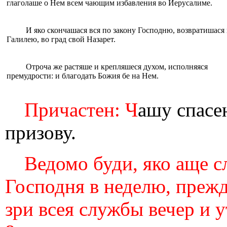
глаголаше о Нем всем чающим избавления во Иерусалиме.
И яко скончашася вся по закону Господню, возвратишася 
Галилею, во град свой Назарет.
Oтроча же растяше и крепляшеся духом, исполняяся
премудрости: и благодать Божия бе на Нем.
Причастен: Ч
ашу спасе
призову.
Ведомо буди, яко аще с
Господня в неделю, прежд
зри всея службы вечер и у