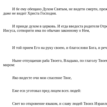
И бе eму обещано Духом Святым, не видети смерти, пре
даже не видит Христа Господня.
И прииде духом в церковь. И eгда введоста родитeля Oтр
Иисуса, сотворити има по обычаю законному о Нем,
И той прием Eго на руку своeю, и благослови Бога, и реч
Ныне отпущаеши раба Твоего, Владыко, по глаголу Твоем
миром:
Яко видесте oчи мои спасение Твое,
Eже eси уготовал пред лицем всех людей:
Свет во откровение языком, и славу людей Твоих Израил