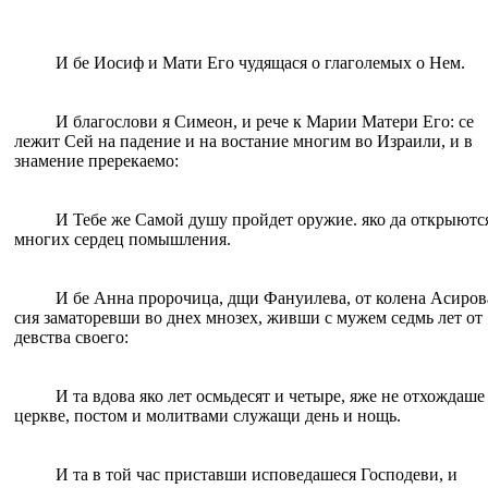
И бе Иосиф и Мати Eго чудящася о глаголемых о Нем.
И благослови я Симеон, и рече к Марии Матери Eго: се
лежит Сей на падение и на востание многим во Израили, и в
знамение пререкаемо:
И Тебе же Самой душу пройдет оружие. яко да открыютс
многих сердец помышлeния.
И бе Анна пророчица, дщи Фануилева, от колена Асиров
сия заматоревши во днех мнозех, живши с мужем седмь лет от
девства своего:
И та вдова яко лет oсмьдесят и четыре, яже не отхождаше
церкве, постом и молитвами служащи день и нощь.
И та в той час приставши исповедашеся Господеви, и