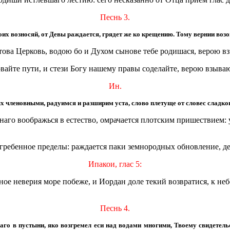
Песнь 3.
х возносяй, от Девы раждается, грядет же ко крещению. Тому вернии возоп
това Церковь, водою бо и Духом сынове тебе родишася, верою вз
айте пути, и стези Богу нашему правы соделайте, верою взывающ
Ин.
х членовными, радуимся и разширим уста, слово плетуще от словес сладко
наго воображься в естество, омрачается плотским пришествием:
огребенное пределы: раждается паки земнородных обновление, де
Ипакои, глас 5:
вное неверия море побеже, и Иордан доле текий возвратися, к н
Песнь 4.
щаго в пустыни, яко возгремел еси над водами многими, Твоему свидетел