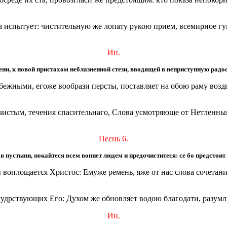
дца испытует: чистительную же лопату рукою прием, всемирное г
Ин.
ни, к новой пристахом неблазненной стези, вводящей в неприступную радос
ежными, егоже вообрази персты, поставляет на обою раму воздв
чистым, течения спасительнаго, Слова усмотряюще от Нетленны
Песнь 6.
в пустыни, покайтеся всем вопиет людем и предочиститеся: се бо предстоит 
 воплощается Христос: Емуже ремень, яже от нас слова сочетани
мудрствующих Его: Духом же обновляет водою благодати, разумл
Ин.