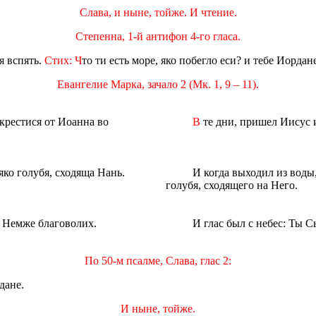
Слава, и ныне, тойже. И чтение.
Степенна, 1-й антифон 4-го гласа.
я вспять.
Стих: Ч
то ти есть море, яко побегло еси? и тебе Иордан
Евангелие Марка, зачало 2 (Мк. 1, 9 – 11).
 крестися от Иоанна во
В
те дни, пришел Иисус и
яко голубя, сходяща Нань.
И когда выходил из воды
голубя, сходящего на Него.
о Немже благоволих.
И глас был с небес: Ты 
По 50-м псалме, Слава, глас 2:
дане.
И ныне, тойже.