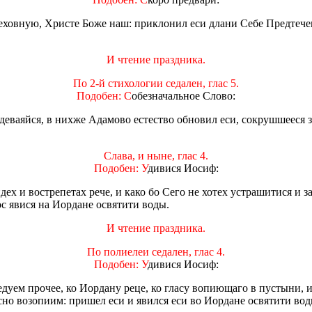
еховную, Христе Боже наш: приклонил еси длани Себе Предтечеве
И чтение праздника.
По 2-й стихологии седален, глас 5.
Подобен: С
обезначальное Слово:
деваяйся, в нихже Адамово естество обновил еси, сокрушшееся 
Слава, и ныне, глас 4.
Подобен: У
дивися Иосиф:
дех и вострепетах рече, и како бо Сего не хотех устрашитися и 
ос явися на Иордане освятити воды.
И чтение праздника.
По полиелеи седален, глас 4.
Подобен: У
дивися Иосиф:
едуем прочее, ко Иордану реце, ко гласу вопиющаго в пустыни,
асно возопиим: пришел еси и явился еси во Иордане освятити вод