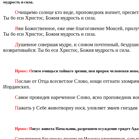
мудрость и сила.
О
чищаемо солнце кто виде, проповедник вопиет, пресвет
Ты бо еси Христос, Божия мудрость и сила.
Я
ви Божественное, еже име благоговение Моисей, прилучи
Ты бо еси Христос, Божия мудрость и сила.
Д
ушевное совершая мудре, и словом почтенный, бездушны
возвративыйся: Ты бо еси Христос, Божия мудрость и сила.
Ирмос: О
гнем очищься тайнаго зрения, поя пророк человеков но
П
ослан от Отца всесветлое Слово, нощи отгнати зломра
Иорданских.
С
амое провидев нареченное Слово, ясно проповедник во
П
ажить у Себе животворну нося, уловляет змиев гнездам 
Ирмос: И
исус живота Начальник, разрешити осуждение грядет Адам
С
шедшимся без числа людем от Иоанна креститися, сам п