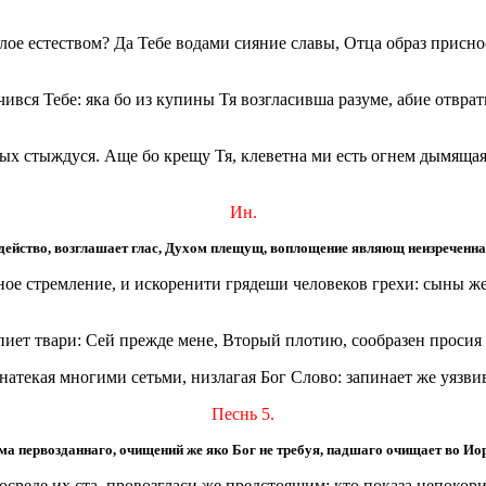
лое естеством? Да Тебе водами сияние славы, Отца образ присн
вся Тебе: яка бо из купины Тя возгласивша разуме, абие отврати
х стыждуся. Аще бо крещу Тя, клеветна ми есть огнем дымящаяс
Ин.
водейство, возглашает глас, Духом плещущ, воплощение являющ неизречен
чное стремление, и искоренити грядеши человеков грехи: сыны 
пиет твари: Сей прежде мене, Вторый плотию, сообразен проси
натекая многими сетьми, низлагая Бог Слово: запинает же уязви
Песнь 5.
а первозданнаго, очищений же яко Бог не требуя, падшаго очищает во Иор
осреде их ста, провозгласи же предстоящим: кто показа непоко