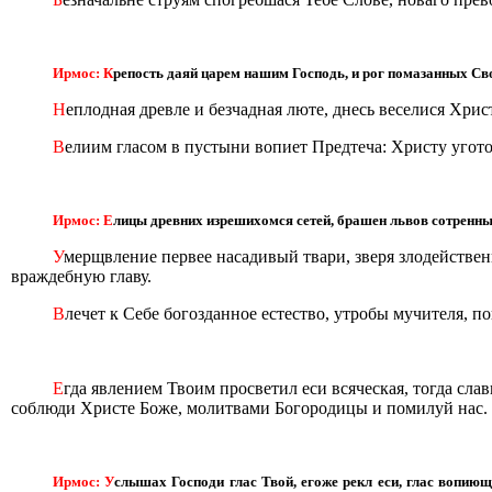
Ирмос: К
репость даяй царем нашим Господь, и рог помазанных Свои
Н
еплодная древле и безчадная люте, днесь веселися Хрис
В
елиим гласом в пустыни вопиет Предтеча: Христу уготов
Ирмос: Е
лицы древних изрешихомся сетей, брашен львов сотренны
У
мерщвление первее насадивый твари, зверя злодействен
враждебную главу.
В
лечет к Себе богозданное естество, утробы мучителя, п
Е
гда явлением Твоим просветил еси всяческая, тогда сла
соблюди Христе Боже, молитвами Богородицы и помилуй нас.
Ирмос: У
слышах Господи глас Твой, егоже рекл еси, глас вопию