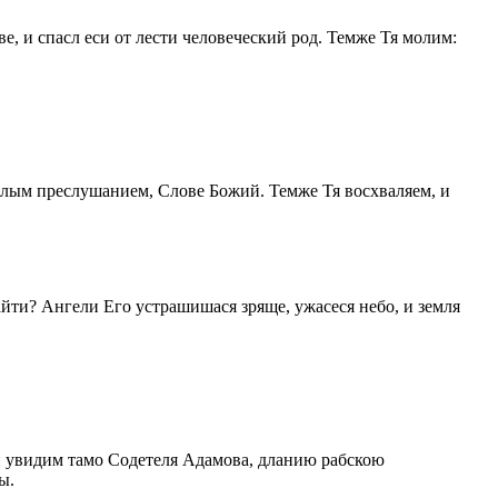
, и спасл еси от лести человеческий род. Темже Тя молим:
злым преслушанием, Слове Божий. Темже Тя восхваляем, и
зайти? Ангели Его устрашишася зряще, ужасеся небо, и земля
 и увидим тамо Содетеля Адамова, дланию рабскою
ы.