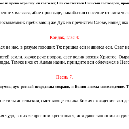
 из чрева отрыгну: ей глаголет, Сей соестествен Сын сый светозарен, про
ренних валяяся, абие произыде, пакибытия спасение от змия чел
а посылаемый: пребывающ же Дух на пречистем Слове, нашед як
Кондак, глас 4:
ася на нас, в разуме поющих Тя: пришел еси и явился еси, Свет 
стей земли, якоже рече пророк, свет велик возсия Христос. Омр
авды. Темже иже от Адама назии, приидите вси облечемся в Него,
Песнь 7.
умящ дух росный невредимы сохрани, и Божия ангела снизхождение. Т
дане силы ангельския, смотряюще толика Божия схождения: яко д
я чудо, в нихже древнии крестишася, исходяще законнии людие.