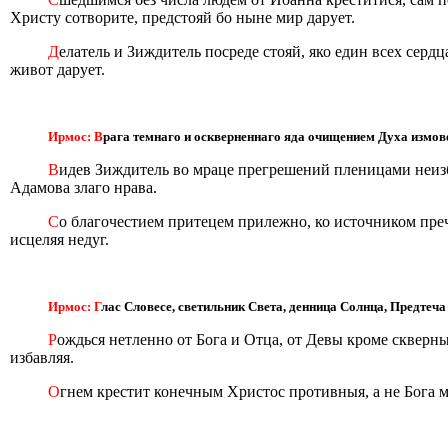
Христу сотворите, предстояй бо ныне мир дарует.
Д
елатель и Зиждитель посреде стояй, яко един всех сер
живот дарует.
Ирмос: В
рага темнаго и оскверненнаго яда очищением Духа измове
В
идев Зиждитель во мраце прегрешений пленицами неизб
Адамова злаго нрава.
С
о благочестием притецем прилежно, ко источником пре
исцеляя недуг.
Ирмос: Г
лас Словесе, светильник Света, денница Солнца, Предтеча 
Р
ождься нетленно от Бога и Отца, от Девы кроме скверны
избавляя.
О
гнем крестит конечным Христос противныя, а не Бога 