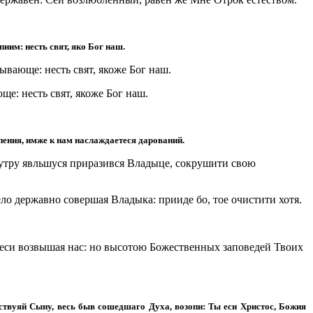
иим: несть свят, яко Бог наш.
ывающе: несть свят, якоже Бог наш.
е: несть свят, якоже Бог наш.
пения, имже к нам наслаждаетеся дарований.
 утру явльшуся приразився Владыце, сокрушити свою
ло державно совершая Владыка: прииде бо, тое очистити хотя.
ебеси возвышая нас: но высотою Божественных заповедей Твоих
ьствуяй Сыну, весь быв сошедшаго Духа, возопи: Ты еси Христос, Божия