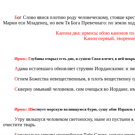
Б
ог Слово явися плотию роду человеческому, стояше крес
Марии еси Младенец, но вем Тя Бога Превечнаго: по земли хо
Канона два: ирмосы обою канонов по 
Канон первый, творение
Ирмос: Г
лубины открыл есть дно, и сушею Своя влечет, в ней покр
А
дама истлевшаго обновляет струями Иорданскими: и зми
О
гнем Божества невещественным, в плоть вещественну од
С
кверну омываяй человеков, сим очищься во Иордане, им
Ирмос: Ш
ествует морскую волнящуюся бурю, сушу абие Израиль 
У
тру явльшуся человеком светоносну, ныне из пустыни 
очистити тварь.
Б
езначальне струям спогребшася Тебе Слове, новаго пре