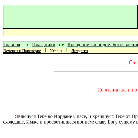
Главная
Праздники
Крещение Господне. Богоявлени
Вечерня и Повечерие
Утреня
Литургия
Свя
По чтении же и по
Я
вльшуся Тебе во Иордане Спасе, и крещшуся Тебе от Пр
схождаше, Имже и просветившеся вопием: славу Богу сущему в