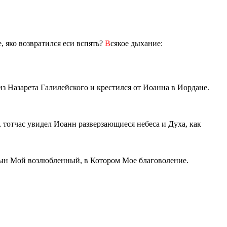
е, яко возвратился еси вспять?
В
сякое дыхание:
з Назарета Галилейского и крестился от Иоанна в Иордане.
, тотчас увидел Иоанн разверзающиеся небеса и Духа, как
Сын Мой возлюбленный, в Котором Мое благоволение.