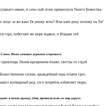
осущнаго омыю, и сено сый огню прикоснуся Твоего Божества:
 лице: аз же како Тя увижу ясно? Или како руку положу на Тя?
я гора, побегшее же море надвое, и Иордан сей
на Слова: Имже сильных державы сотрошася.
же привлещи Твоим крещением блаже, светлы от струй
я Божественною силою, враждебный наш отъяти грех.
вшаго всемирный род, сего потребль избавляет тварь.
дане: в немже вражду убив, преимущ всяк ум мир дарует.
ривии, гнева вам уклонитися хотящаго быти? Плоды достойны