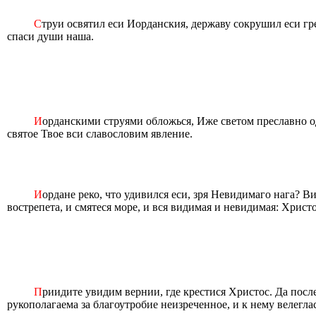
С
труи освятил еси Иорданския, державу сокрушил еси гр
спаси души наша.
И
орданскими струями обложься, Иже светом преславно о
святое Твое вси славословим явление.
И
ордане реко, что удивился еси, зря Невидимаго нага? Ви
вострепета, и смятеся море, и вся видимая и невидимая: Христ
П
риидите увидим вернии, где крестися Христос. Да посл
рукополагаема за благоутробие неизреченное, и к нему велегл