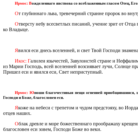
Ирмос: В
ожделеннаго явствова со всеблаженным гласом Отец, Егоже
О
т глубиннаго льва, тревечерний странне пророк во внут
О
тверсту небу всесветлых писаний, учение зрит от Отц
ко Владыце.
Я
вился еси днесь вселенней, и свет Твой Господи знамен
Икос: Г
алилеи язычестей, Завулонстей стране и Неффалим
из Марии Господь, всей вселенней возсиявает лучи, Солнце пр
Пришел еси и явился еси, Свет неприступный.
Ирмос: Ю
ноши благочестивыя пещи огненней приобщившияся, ш
Господи и Боже, благословен еси.
Я
коже на небеси с трепетом и чудом предстояху, во Иор
отцев наших.
О
блак древле и море божественнаго проображаху крещени
благословен еси зовем, Господи Боже во веки.