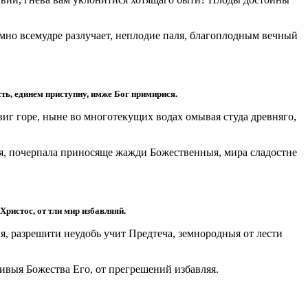
умно всемудре разлучает, неплодие паля, благоплодным вечный
ть, единем приступну, имже Бог примирися.
иг горе, ныне во многотекущих водах омывая студа древняго,
я, почерпала приносяще жажди Божественныя, мира сладостне
Христос, от тли мир избавляяй.
я, разрешити неудобь учит Предтеча, земнородныя от лести
ивыя Божества Его, от прегрешений избавляя.