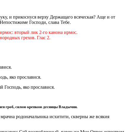
руку, и прикоснуся верху Держащаго всяческая? Аще и от
 Непостижиме Господи, слава Тебе.
ирмос: вторый лик 2-го канона ирмос.
ородных грехов. Глас 2.
авися.
дь, яко прославися.
й Господь, яко прославися.
нен гроб, силою крепкою десницы Владычни.
 мрачна родоначальника исхитити, скверны же всякия
 державен: Сей возлюбленный, равен же Мне Отрок естеством.