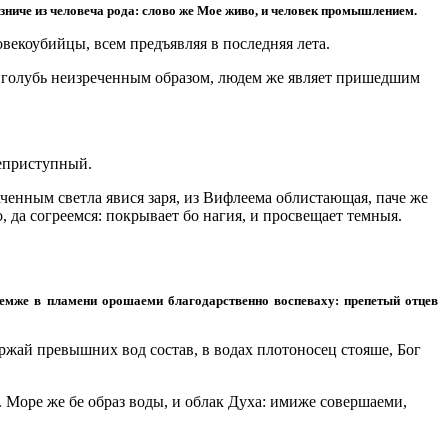
изниче из человеча рода: слово же Мое живо, и человек промышлением.
овекоубийцы, всем предъявляя в последняя лета.
о голубь неизреченным образом, людем же являет пришедшим
неприступный.
аченным светла явися заря, из Вифлеема облистающая, паче же
 да согреемся: покрывает бо нагия, и просвещает темныя.
емже в пламени орошаеми благодарственно воспеваху: препетый отцев
ержай превышних вод состав, в водах плотоносец стояше, Бог
 Море же бе образ воды, и облак Духа: имиже совершаеми,