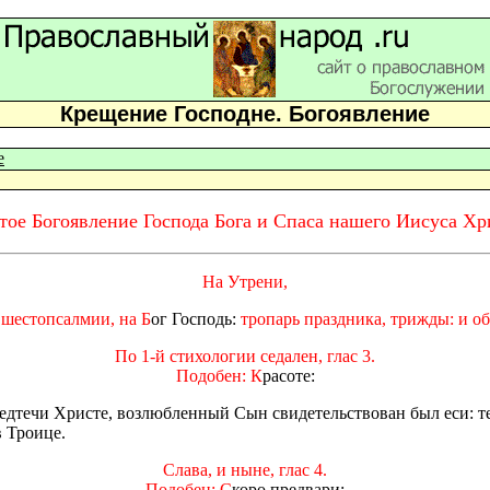
Крещение Господне. Богоявление
е
тое Богоявление Господа Бога и Спаса нашего Иисуса Хр
На Утрени,
 шестопсалмии, на Б
ог Господь:
тропарь праздника, трижды: и о
По 1-й стихологии седален, глас 3.
Подобен: К
расоте:
едтечи Христе, возлюбленный Сын свидетельствован был еси: те
 Троице.
Слава, и ныне, глас 4.
Подобен: С
коро предвари: