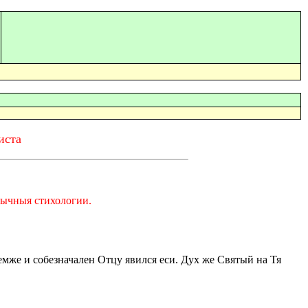
иста
бычныя стихологии.
мже и собезначален Отцу явился еси. Дух же Святый на Тя