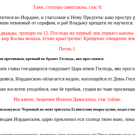
Таже, стихира самогласна, глас 6:
титися во Иордане, и глаголаше к Нему Предтеча: како простру 
диши певаемый от серафим, и раб Владыку крещати не научихся.
дважды, тропари на 12. Последи же первый лик перваго канона 
 кир Космы монаха, егоже краестрочие: Крещение очищение земн
Песнь 1.
ыв противныя, крепкий во бранех Господь, яко прославися.
ев главы гнездящихся сокрушает Царь веков Господь, яко просл
еявся, Иорданскою облагается водою, воплощейся от Девы Госпо
же восхотев уподобися, еже бе пребыв, сущия во тьме просвещая
Ин канон, творение Иоанна Дамаскина, глас тойже.
явльшуюся: Чермный же понт тристаты Египетския покры купно, водостла
к водам Иорданским, царю преклонил еси солнца твою выю, лика
водиши истлевшаго лестию: сего несказанно от Отца прием глас