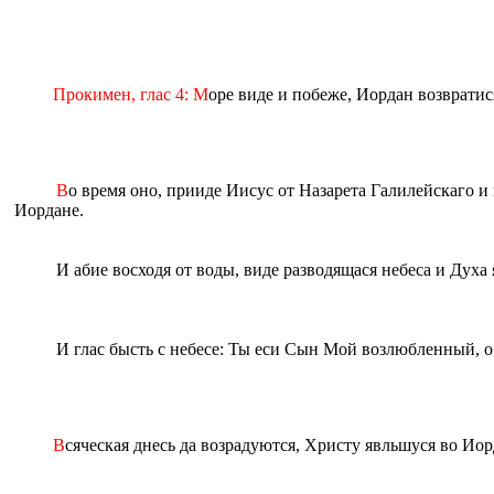
Прокимен, глас 4: М
оре виде и побеже, Иордан возвратис
В
о время oно, прииде Иисус от Назарета Галилейскаго и
Иoрдане.
И абие восходя от воды, виде разводящася небеса и Духа 
И глас бысть с небесе: Ты eси Сын Мой возлюбленный, 
В
сяческая днесь да возрадуются, Христу явльшуся во Иор