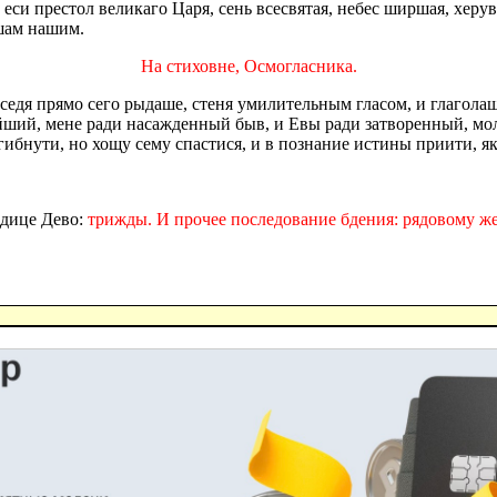
еси престол великаго Царя, сень всесвятая, небес ширшая, херу
ушам нашим.
На стиховне, Осмогласника.
седя прямо сего рыдаше, стеня умилительным гласом, и глаголаш
ший, мене ради насажденный быв, и Евы ради затворенный, моли
ибнути, но хощу сему спастися, и в познание истины приити, як
одице Дево:
трижды. И прочее последование бдения: рядовому же