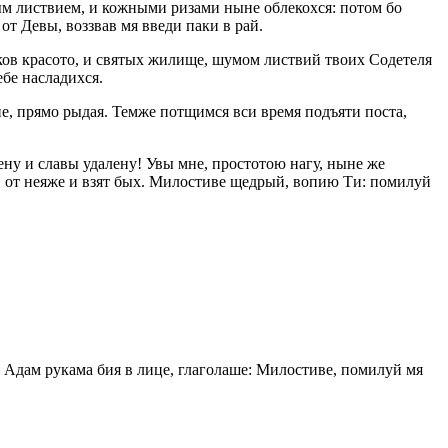
ым листвием, и кожными ризами ныне облекохся: потом бо
от Девы, воззвав мя введи паки в рай.
оков красото, и святых жилище, шумом листвий твоих Содетеля
ебе насладихся.
не, прямо рыдая. Темже потщимся вси время подъяти поста,
ну и славы удалену! Увы мне, простотою нагу, ныне же
у, от неяже и взят бых. Милостиве щедрый, вопию Ти: помилуй
я Адам рукама бия в лице, глаголаше: Милостиве, помилуй мя