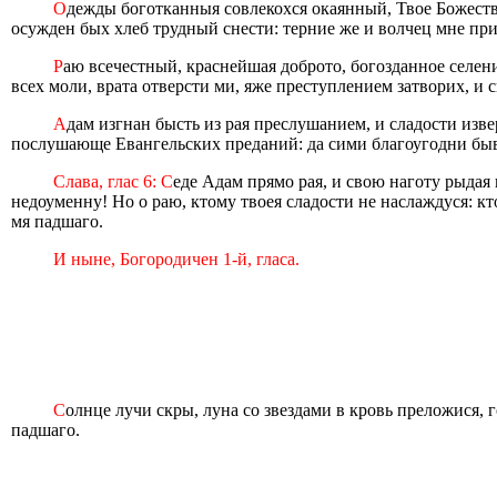
О
дежды боготканныя совлекохся окаянный, Твое Божеств
осужден бых хлеб трудный снести: терние же и волчец мне прин
Р
аю всечестный, краснейшая доброто, богозданное селен
всех моли, врата отверсти ми, яже преступлением затворих, и 
А
дам изгнан бысть из рая преслушанием, и сладости изв
послушающе Евангельских преданий: да сими благоугодни бы
Слава, глас 6: С
еде Адам прямо рая, и свою наготу рыдая
недоуменну! Но о раю, ктому твоея сладости не наслаждуся: к
мя падшаго.
И ныне, Богородичен 1-й, гласа.
С
олнце лучи скры, луна со звездами в кровь преложися, 
падшаго.