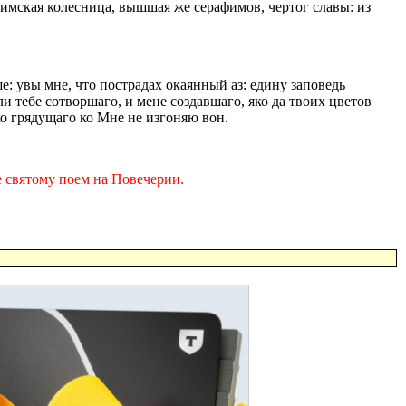
вимская колесница, вышшая же серафимов, чертог славы: из
е: увы мне, что пострадах окаянный аз: едину заповедь
 тебе сотворшаго, и мене создавшаго, яко да твоих цветов
о грядущаго ко Мне не изгоняю вон.
 святому поем на Повечерии.