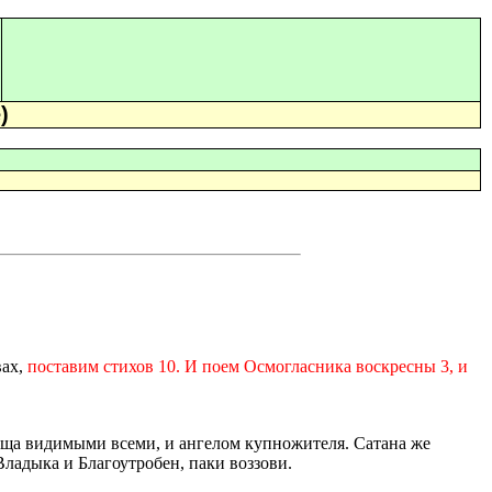
)
вах,
поставим стихов 10. И поем Осмогласника воскресны 3, и
юща видимыми всеми, и ангелом купножителя. Сатана же
Владыка и Благоутробен, паки воззови.