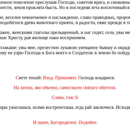
енное повеление преслушав Господи, советом врага, и смоковн
ести, земля проклята бысть. Но в последняя лета воплотивыйся 
ие, веселие некончаемое и наслаждение, славо праведных, прор
сподобитися древа животнаго прияти, и радости, еяже прежде в т
ержен, женскими глаголы прельщенный, и наг седит, села, увы м
вше Христу, рая жилище паки восприимем.
 плакаше: увы мне, прелестию лукавою увещанну бывшу и окраде
тому не узрю Господа и Бога моего и Создателя: в землю бо пойд
С
вете тихий:
Вход. Прокимен: Г
осподь воцарися:
На литии, яко обычно, самогласен святаго обители.
Слава, глас 6:
горы ужасошася, холми вострепеташа, егда рай заключися. Исход
И ныне, Богородичен. Подобен: