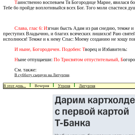
Т
аинственно воспеваем Тя Богородице Марие, явилася бо 
Тебе бо пройде воплотивыйся всех Бог. Того моли спастися д
Слава, глас 6: И
згнан бысть Адам из рая снедию, темже и 
преступих Владычню, и благих всяческих лишихся! Раю святей
исполнюся! Темже и к нему Спас: Моему созданию не хощу пог
И ныне, Богородичен. Подобен: Т
ворец и Избавитель:
Н
ыне отпущаеши:
По Трисвятом отпустительный, Б
огор
См. также:
В субботу сырную на Литургии
.
В этот день...
Вечерня
Утреня
Литургия