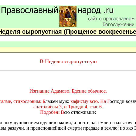
Неделя сыропустная (Прощеное воскресенье
В Неделю сыропустную
Изгнание Адамово. Бдение обычное.
салме, стихословим: Б
лажен муж:
кафисму всю. На Г
осподи возз
анатолиевы 3, и Триоди 4, глас 6.
Подобен: В
сю отложивше:
оносным дуновением вдушив оживи, и почте на земли начальству
авы разлучи, и преисподнейшей смерти предаде в землю: но яко 