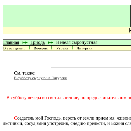
Главная
Триодь
Неделя сыропустная
В этот день...
Вечерня
Утреня
Литургия
См. также:
В субботу сырную на Литургии
.
В субботу вечера во светильничное, по предначинательном п
С
оздатель мой Господь, персть от земли прием мя, жив
льстивый, сосуд змия употребив, снедию прельсти, и Божия сл