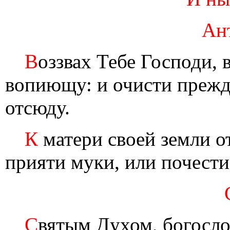
Ан
В
оззвах Тебе Господи, 
вопиющу: и очисти прежд
отсюду.
К
матери своей земли от
прияти муки, или почест
С
вятым Духом, богосло