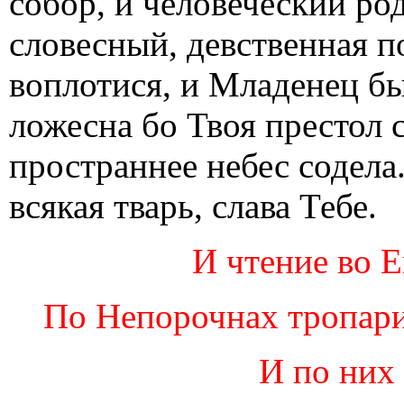
собор, и человеческий ро
словесный, девственная п
воплотися, и Младенец бы
ложесна бо Твоя престол 
пространнее небес содела.
всякая тварь, слава Тебе.
И чтение во Е
По Непорочнах тропари
И по них 