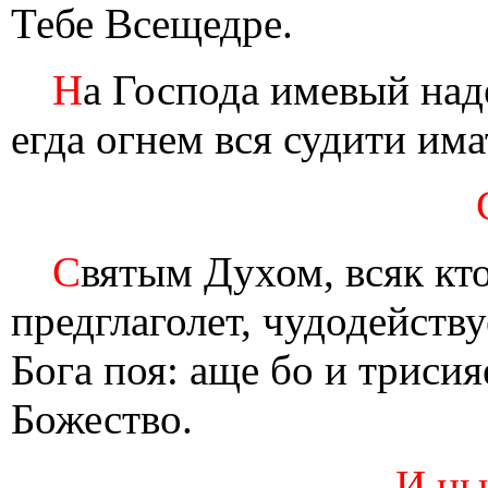
Тебе Всещедре.
Н
а Господа имевый над
егда огнем вся судити им
С
вятым Духом, всяк кт
предглаголет, чудодейств
Бога поя: аще бо и трисия
Божество.
И ны