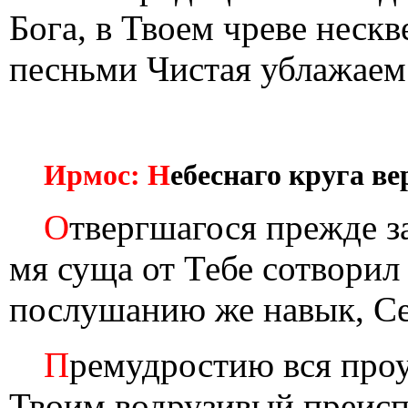
Бога, в Твоем чреве неск
песньми Чистая ублажаем
Ирмос: Н
ебеснаго круга ве
О
твергшагося прежде з
мя суща от Тебе сотворил 
послушанию же навык, Себ
П
ремудростию вся проу
Твоим водрузивый преиспо