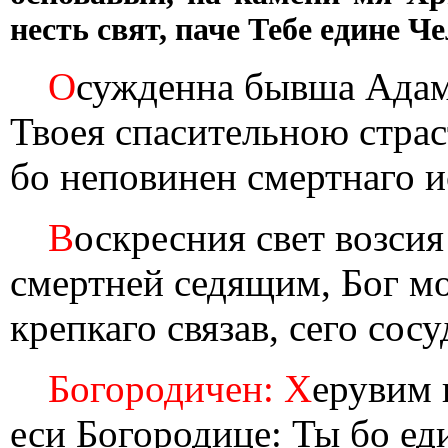
несть свят, паче Тебе едине Ч
О
сужденна бывша Адам
Твоея спасительною стра
бо неповинен смертнаго и
В
оскресния свет возсия
смертней седящим, Бог м
крепкаго связав, сего сос
Богородичен: Х
ерувим 
еси Богородице: Ты бо ед