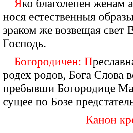
Я
ко благолепен женам а
нося естественныя образ
зраком же возвещая свет 
Господь.
Богородичен: П
реславн
родех родов, Бога Слова 
пребывши Богородице Мар
сущее по Бозе предстател
Канон кр