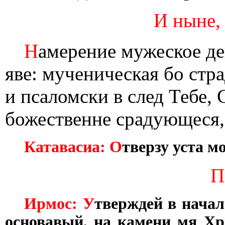
И ныне,
Н
амерение мужеское д
яве: мученическая бо ст
и псаломски в след Тебе,
божественне срадующеся,
Катавасиа: О
тверзу уста м
П
Ирмос: У
тверждей в начал
основавый, на камени мя Хри