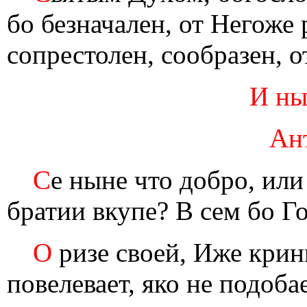
бо безначален, от Негоже
сопрестолен, сообразен, 
И ны
Ан
С
е ныне что добро, или
братии вкупе? В сем бо Г
О
ризе своей, Иже кри
повелевает, яко не подоба