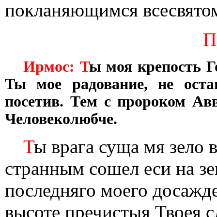
покланяющимся всесвятом
П
Ирмос: Т
ы моя крепость Г
Ты мое радование, не ост
посетив. Тем с пророком Ав
Человеколюбче.
Т
ы врага суща мя зело
странным сошел еси на зе
последняго моего досажде
высоте пречистыя Твоея с