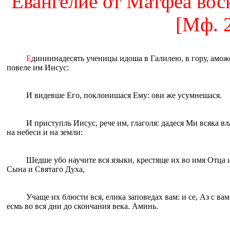
Евангелие от Матфеа воск
[Мф. 2
Е
диниинадесять ученицы идоша в Галилею, в гору, амож
повеле им Иисус:
И видевше Его, поклонишася Ему: ови же усумнешася.
И приступль Иисус, рече им, глаголя: дадеся Ми всяка вл
на небеси и на земли:
Шедше убо научите вся языки, крестяще их во имя Отца 
Сына и Святаго Духа,
Учаще их блюсти вся, елика заповедах вам: и се, Аз с ва
есмь во вся дни до скончания века. Аминь.