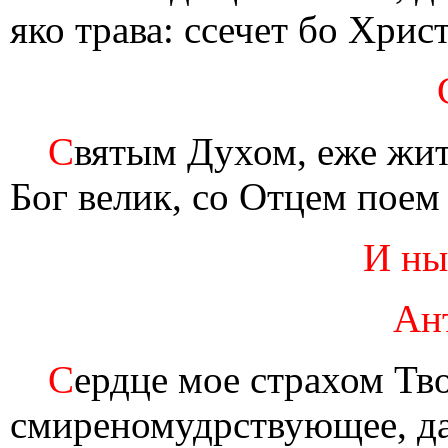
яко трава: ссечет бо Хрис
С
вятым Духом, еже жит
Бог велик, со Отцем поем
И ны
Ан
С
ердце мое страхом Тв
смиреномудрствующее, да