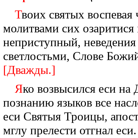
Т
воих святых воспевая
молитвами сих озаритися 
неприступный, неведения
светлостьми, Слове Божий
[Дважды.]
Я
ко возвысился еси на 
познанию языков все насл
еси Святыя Троицы, апос
мглу прелести отгнал еси.