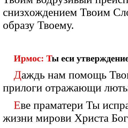
снизхождением Твоим Сло
образу Твоему.
Ирмос: Т
ы еси утверждение
Д
аждь нам помощь Тво
прилоги отражающи люты
Е
ве праматери Ты испр
жизни мирови Христа Бо