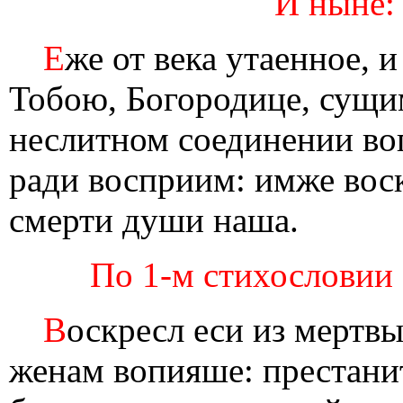
И ныне:
Е
же от века утаенное, 
Тобою, Богородице, сущим
неслитном соединении во
ради восприим: имже воск
смерти души наша.
По 1-м стихословии с
В
оскресл еси из мертвы
женам вопияше: престанит