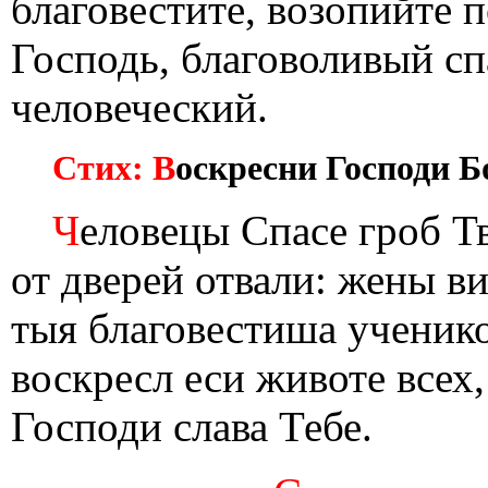
благовестите, возопийте 
Господь, благоволивый спа
человеческий.
Стих: В
оскресни Господи Б
Ч
еловецы Спасе гроб Тв
от дверей отвали: жены в
тыя благовестиша ученико
воскресл еси животе всех
Господи слава Тебе.