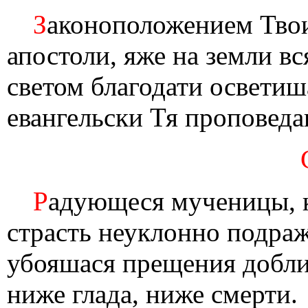
З
аконоположением Тво
апостоли, яже на земли в
светом благодати осветиш
евангельски Тя проповед
Р
адующеся мученицы, к
страсть неуклонно подра
убояшася прещения доблии
ниже глада, ниже смерти.