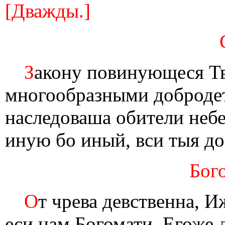
[Дважды.]
З
акону повинующеся Т
многообразными доброде
наследоваша обители неб
иную бо иный, вси тыя д
Бог
О
т чрева девственна, И
еси нам Богомати, Егоже 