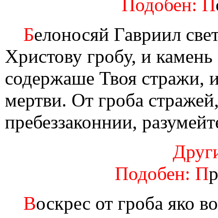
Подобен: П
Б
елоносяй Гавриил свет
Христову гробу, и камень 
содержаше Твоя стражи, и
мертви. От гроба стражей
пребеззаконнии, разумейт
Други
Подобен: П
р
В
оскрес от гроба яко 