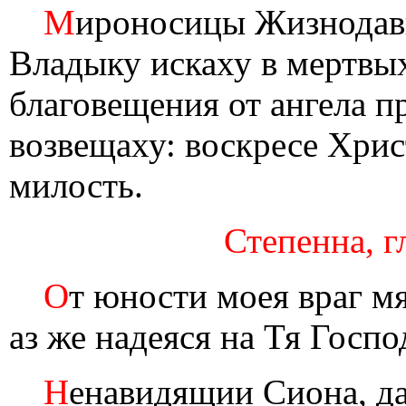
М
ироносицы Жизнодавц
Владыку искаху в мертвых
благовещения от ангела 
возвещаху: воскресе Хрис
милость.
Степенна, г
О
т юности моея враг мя
аз же надеяся на Тя Госпо
Н
енавидящии Сиона, да