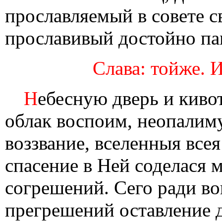
прославляемый в совете с
прославивый достойно па
Слава: тойже. 
Н
ебесную дверь и кивот
облак воспоим, неопалим
воззвание, вселенныя все
спасение в Ней соделася 
согрешений. Сего ради в
прегрешений оставление д