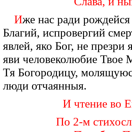
Слава, и ны
И
же нас ради рождейся 
Благий, испровергий смер
явлей, яко Бог, не презри
яви человеколюбие Твое
Тя Богородицу, молящуюся
люди отчаянныя.
И чтение во Е
По 2-м стихосло