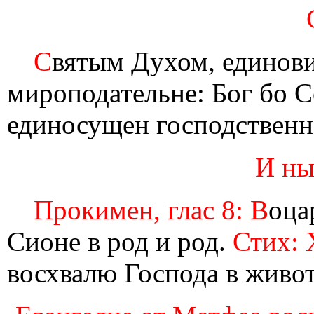
С
вятым Духом, единови
мироподательне: Бог бо С
единосущен господственн
И ны
Прокимен, глас 8: В
оца
Сионе в род и род.
Стих: 
восхвалю Господа в живо