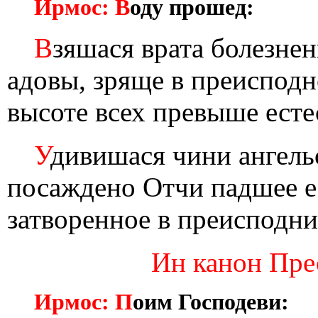
Ирмос: В
оду прошед:
В
зяшася врата болезне
адовы, зряще в преиспод
высоте всех превыше есте
У
дивишася чини ангель
посаждено Отчи падшее ес
затворенное в преисподни
Ин канон Пре
Ирмос: П
оим Господеви: