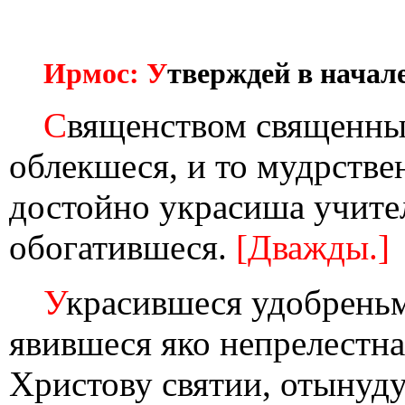
Ирмос: У
тверждей в начале
С
вященством священны
облекшеся, и то мудрств
достойно украсиша учите
обогатившеся.
[Дважды.]
У
красившеся удобреньм
явившеся яко непрелестна
Христову святии, отынуду