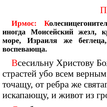
П
Ирмос: К
олесницегонит
иногда Моисейский жезл, кр
море, Израиля же беглеца,
воспевающа.
В
сесильну Христову Бо
страстей убо всем верным
точащу, от ребра же свята
искапающу, и живот из г