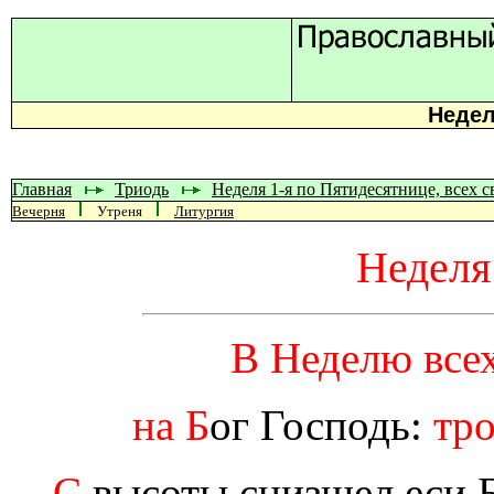
Недел
Главная
Триодь
Неделя 1-я по Пятидесятнице, всех 
Вечерня
Утреня
Литургия
Неделя
В Неделю всех
на Б
ог Господь:
тро
С
высоты снизшел еси Б