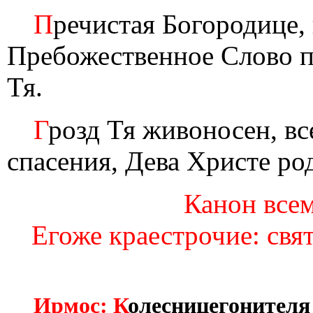
П
речистая Богородице
Пребожественное Слово п
Тя.
Г
розд Тя живоносен, в
спасения, Дева Христе ро
Канон всем
Егоже краестрочие: св
Ирмос: К
олесницегонителя