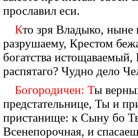
прославил еси.
К
то зря Владыко, ныне 
разрушаему, Крестом бежа
богатства истощаваемый,
распятаго? Чудно дело Че
Богородичен: Т
ы верны
предстательнице, Ты и пр
пристанище: к Сыну бо 
Всенепорочная, и спасаеш