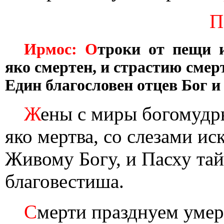
П
Ирмос: О
троки от пещи и
яко смертен, и страстию смер
Един благословен отцев Бог и
Ж
ены с миры богомудры
яко мертва, со слезами и
Живому Богу, и Пасху та
благовестиша.
С
мерти празднуем умер