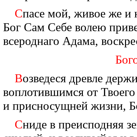
С
пасе мой, живое же и 
Бог Сам Себе волею приве
всероднаго Адама, воскрес
Бог
В
озведеся древле держ
воплотившимся от Твоего 
и присносущней жизни, Б
С
ниде в преисподняя зе