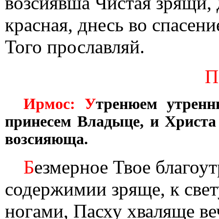
возсиявша Чистая зрящи, 
красная, днесь во спасен
Того прославляй.
П
Ирмос: У
тренюем утренн
принесем Владыце, и Христа
возсияюща.
Б
езмерное Твое благоу
содержимии зряще, к свет
ногами, Пасху хваляще в