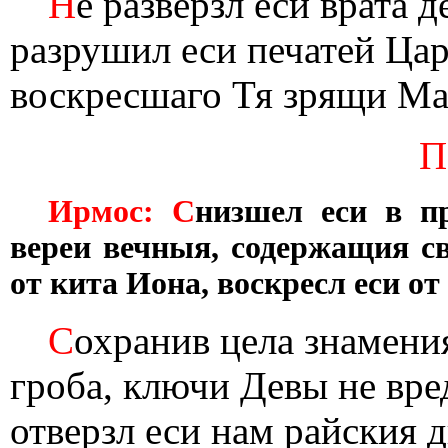
Н
е разверзл еси врата 
разрушил еси печатей Ца
воскресшаго Тя зрящи Ма
П
Ирмос: С
низшел еси в п
вереи вечныя, содержащия св
от кита Иона, воскресл еси от
С
охранив цела знамения
гроба, ключи Девы не вре
отверзл еси нам райския д