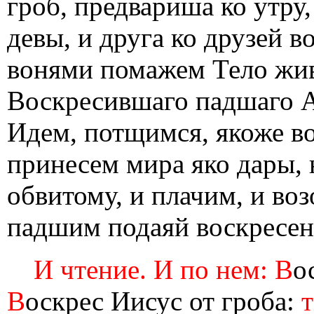
гроб, предвариша ко утр
девы, и друга ко друзей в
вонями помажем Тело жив
Воскресившаго падшаго А
Идем, потщимся, якоже во
принесем мира яко дары, 
обвитому, и плачим, и во
падшим подаяй воскресен
И чтение. И по нем: В
о
В
оскрес Иисус от гроба: