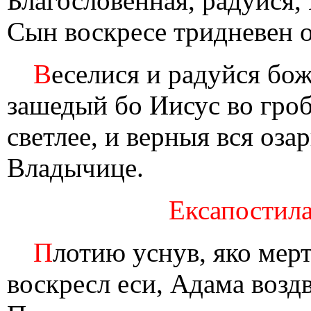
Благословенная, радуйся,
Сын воскресе тридневен о
В
еселися и радуйся бож
зашедый бо Иисус во гроб
светлее, и верныя вся оза
Владычице.
Ексапостила
П
лотию уснув, яко мер
воскресл еси, Адама воздв