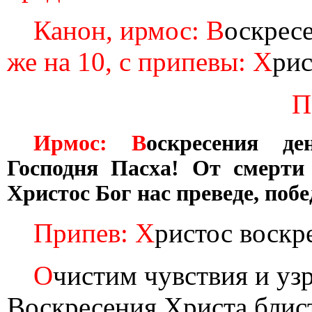
Канон, ирмос: В
оскрес
же на 10, с припевы: Х
рис
П
Ирмос: В
оскресения де
Господня Пасха! От смерти
Христос Бог нас преведе, по
Припев: Х
ристос воскр
О
чистим чувствия и уз
Воскресения Христа блис