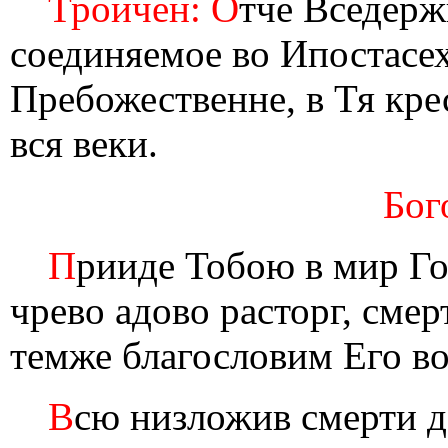
Троичен: О
тче Вседерж
соединяемое во Ипостасе
Пребожественне, в Тя кре
вся веки.
Бог
П
рииде Тобою в мир Го
чрево адово расторг, сме
темже благословим Его во
В
сю низложив смерти 