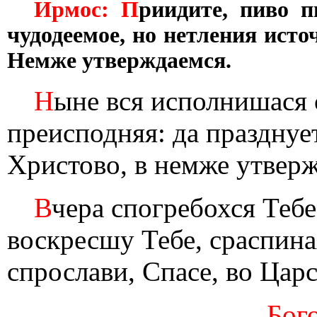
Ирмос: П
риидите, пиво п
чудодеемое, но нетления исто
Немже утверждаемся.
Н
ыне вся исполнишася с
преисподняя: да празднует
Христово, в немже утверж
В
чера спогребохся Тебе
воскресшу Тебе, сраспина
спрослави, Спасе, во Цар
Бог