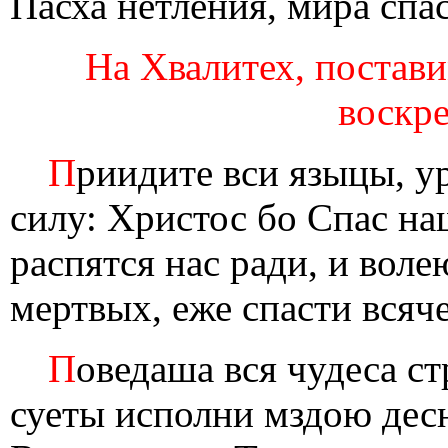
Пасха нетления, мира спа
На Хвалитех, постави
воскре
П
риидите вси языцы, у
силу: Христос бо Спас на
распятся нас ради, и воле
мертвых, еже спасти всяч
П
оведаша вся чудеса с
суеты исполни мздою дес