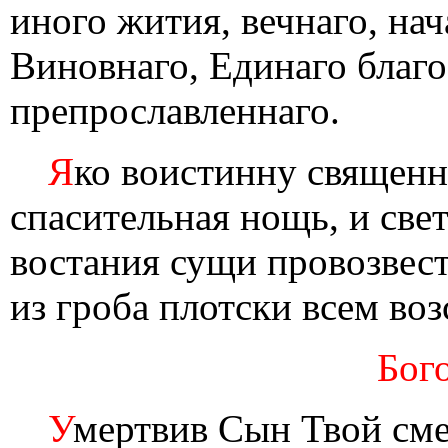
иного жития, вечнаго, на
Виновнаго, Единаго благо
препрославленнаго.
Я
ко воистинну священн
спасительная нощь, и свет
востания сущи провозвест
из гроба плотски всем воз
Бог
У
мертвив Сын Твой сме