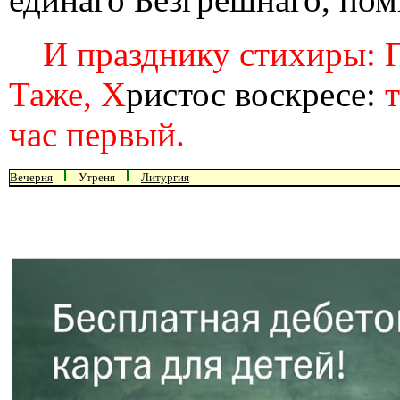
И празднику стихиры: 
Таже, Х
ристос воскресе:
час первый.
Вечерня
Утреня
Литургия