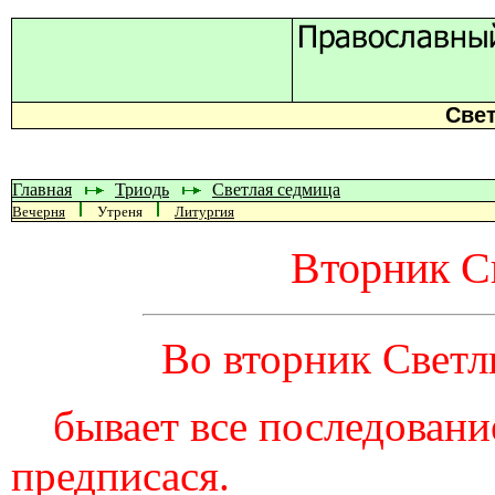
Све
Главная
Триодь
Светлая седмица
Вечерня
Утреня
Литургия
Вторник С
Во вторник Светл
бывает все последовани
предписася.