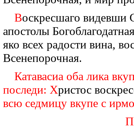
В
оскресшаго видевши С
апостолы Богоблагодатная
яко всех радости вина, во
Всенепорочная.
Катавасиа оба лика вкуп
последи: Х
ристос воскрес
всю седмицу вкупе с ирмо
П