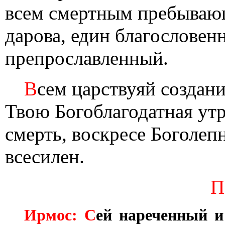
всем смертным пребывающ
дарова, един благословен
препрославленный.
В
сем царствуяй создани
Твою Богоблагодатная утр
смерть, воскресе Боголепн
всесилен.
П
Ирмос: С
ей нареченный и