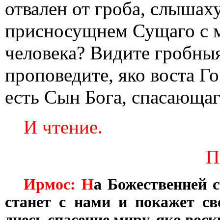
отвален от гроба, слышаху
присносущнем Сущаго с м
человека? Видите гробныя
проповедите, яко воста Г
есть Сын Бога, спасающаг
И чтение.
П
Ирмос: Н
а Божественней 
станет с нами и покажет св
днесь спасение миру, яко воск