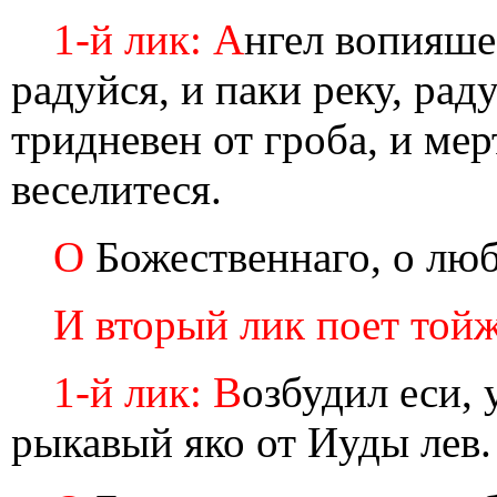
1-й лик: А
нгел вопияше
радуйся, и паки реку, рад
тридневен от гроба, и ме
веселитеся.
О
Божественнаго, о люб
И вторый лик поет тойж
1-й лик: В
озбудил еси, 
рыкавый яко от Иуды лев.