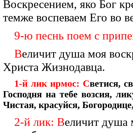
Воскресением, яко Бог кр
темже воспеваем Его во в
9-ю песнь поем с припе
В
еличит душа моя воск
Христа Жизнодавца.
1-й лик ирмос: С
ветися, с
Господня на тебе возсия, ли
Чистая, красуйся, Богородице,
2-й лик: В
еличит душа 