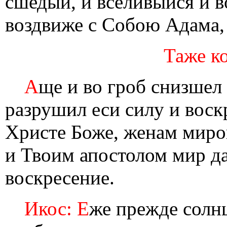
сшедый, и вселивыйся и в
воздвиже с Собою Адама, 
Таже ко
А
ще и во гроб снизшел 
разрушил еси силу и воскр
Христе Боже, женам миро
и Твоим апостолом мир д
воскресение.
Икос: Е
же прежде солн