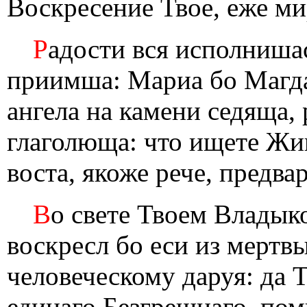
Воскресение Твое, еже ми
Р
адости вся исполниша
приимша: Мариа бо Магда
ангела на камени седяща,
глаголюща: что ищете Жив
воста, якоже рече, предва
В
о свете Твоем Владык
воскресл бо еси из мертв
человеческому даруя: да Т
единаго Безгрешнаго, пом