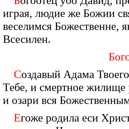
Б
огоотец убо Давид, п
играя, людие же Божии св
веселимся Божественне, я
Всесилен.
Бог
С
оздавый Адама Твоего
Тебе, и смертное жилище
и озари вся Божественны
Е
гоже родила еси Хрис