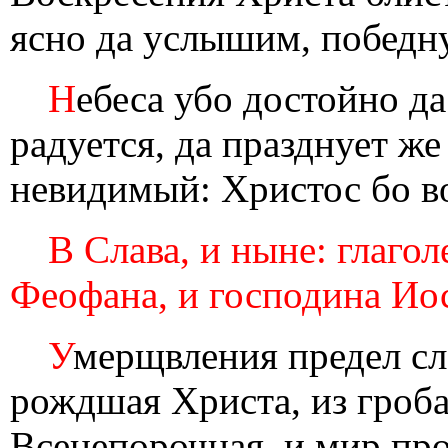
ясно да услышим, побед
Н
ебеса убо достойно да
радуется, да празднует ж
невидимый: Христос бо во
В Слава, и ныне: глаго
Феофана, и господина Ио
У
мерщвления предел сл
рождшая Христа, из гроба
Всенепорочная, и мир пр