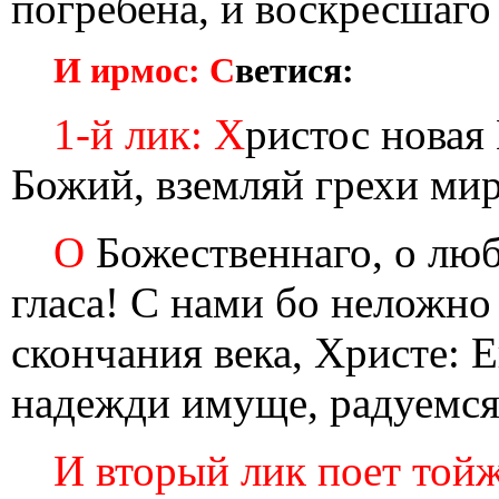
погребена, и воскресшаго
И ирмос: С
ветися:
1-й лик: Х
ристос новая
Божий, вземляй грехи мир
О
Божественнаго, о люб
гласа! С нами бо неложно
скончания века, Христе: 
надежди имуще, радуемся
И вторый лик поет тойж