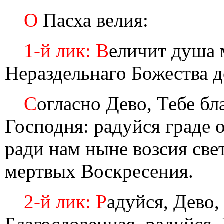
О
Пасха велия:
1-й лик: В
еличит душа 
Нераздельнаго Божества д
С
огласно Дево, Тебе б
Господня: радуйся граде 
ради нам ныне возсия свет
мертвых Воскресения.
2-й лик: Р
адуйся, Дево,