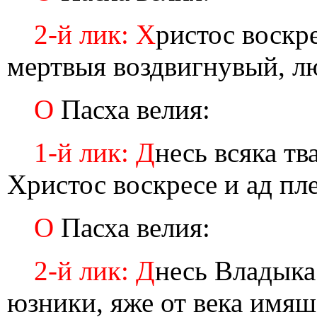
2-й лик: Х
ристос воскр
мертвыя воздвигнувый, лю
О
Пасха велия:
1-й лик: Д
несь всяка тв
Христос воскресе и ад пл
О
Пасха велия:
2-й лик: Д
несь Владыка
юзники, яже от века имя