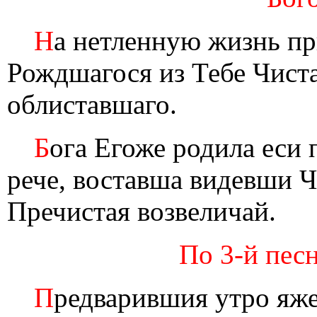
Н
а нетленную жизнь п
Рождшагося из Тебе Чиста
облиставшаго.
Б
ога Егоже родила еси 
рече, воставша видевши Чи
Пречистая возвеличай.
По 3-й песн
П
редварившия утро яже