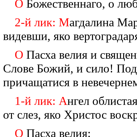
О
Божественнаго, о люб
2-й лик: М
агдалина Мар
видевши, яко вертограда
О
Пасха велия и священ
Слове Божий, и сило! Под
причащатися в невечернем
1-й лик: А
нгел облиста
от слез, яко Христос воск
О
Пасха велия: