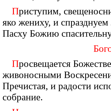
П
риступим, свещеносни
яко жениху, и спразднуе
Пасху Божию спасительн
Бог
П
росвещается Божеств
живоносными Воскресени
Пречистая, и радости исп
собрание.