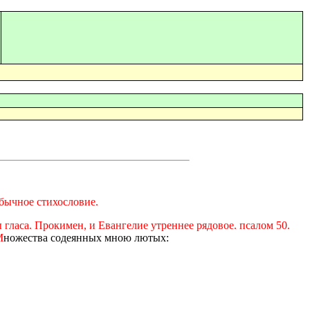
обычное стихословие.
гласа. Прокимен, и Евангелие утреннее рядовое. псалом 50.
М
ножества содеянных мною лютых: