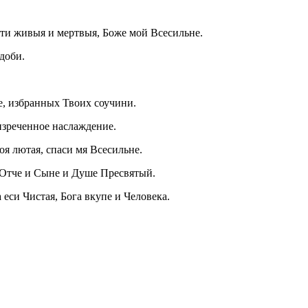
ти живыя и мертвыя, Боже мой Всесильне.
доби.
те, избранных Твоих соучини.
изреченное наслаждение.
оя лютая, спаси мя Всесильне.
 Отче и Сыне и Душе Пресвятый.
еси Чистая, Бога вкупе и Человека.