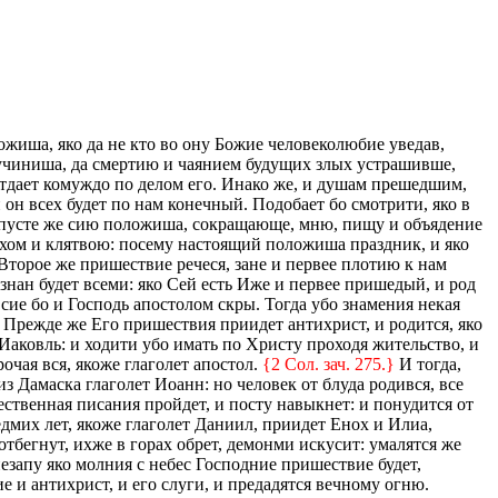
иша, яко да не кто во ону Божие человеколюбие уведав,
е учиниша, да смертию и чаянием будущих злых устрашивше,
отдает комуждо по делом его. Инако же, и душам прешедшим,
он всех будет по нам конечный. Подобает бо смотрити, яко в
сопусте же сию положиша, сокращающе, мню, пищу и объядение
ыхом и клятвою: посему настоящий положиша праздник, и яко
торое же пришествие речеся, зане и первее плотию к нам
ознан будет всеми: яко Сей есть Иже и первее пришедый, и род
 сие бо и Господь апостолом скры. Тогда убо знамения некая
. Прежде же Его пришествия приидет антихрист, и родится, яко
аковль: и ходити убо имать по Христу проходя жительство, и
рочая вся, якоже глаголет апостол.
{2 Сол. зач. 275.}
И тогда,
из Дамаска глаголет Иоанн: но человек от блуда родився, все
жественная писания пройдет, и посту навыкнет: и понудится от
едмих лет, якоже глаголет Даниил, приидет Енох и Илиа,
тбегнут, ихже в горах обрет, демонми искусит: умалятся же
незапу яко молния с небес Господние пришествие будет,
и антихрист, и его слуги, и предадятся вечному огню.