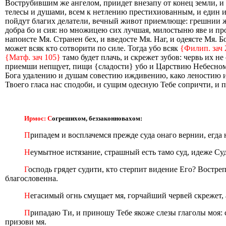
Вострубившим же ангелом, приидет внезапу от конец земли, и о
телесы и душами, всем к нетлению престихиованным, и един 
пойдут благих делатели, вечный живот приемлюще: грешнии же в
добра бо и сия: но множицею сих лучшая, милостыню яве и про
напоисте Мя. Странен бех, и введосте Мя. Наг, и одеясте Мя. 
может всяк кто сотворити по силе. Тогда убо всяк
{Филип. зач 
{Матф. зач 105}
тамо будет плачь, и скрежет зубов: червь их не 
приемши непщует, пищи {сладости} убо и Царствию Небесном
Бога удалению и душам совестию иждивению, како леностию
Твоего гласа нас сподоби, и сущим одесную Тебе сопричти, и 
Ирмос: С
огрешихом, беззаконновахом:
П
рипадем и восплачемся прежде суда онаго вернии, егда н
Н
еумытное истязание, страшный есть тамо суд, идеже Суд
Г
осподь грядет судити, кто стерпит видение Его? Востре
благословенна.
Н
егасимый огнь смущает мя, горчайший червей скрежет,
П
рипадаю Ти, и приношу Тебе якоже слезы глаголы моя: 
призови мя.