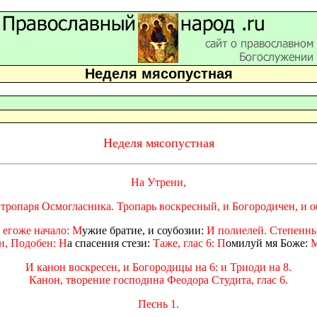
Неделя мясопустная
Неделя мясопустная
На Утрени,
с тропаря Осмогласника. Тропарь воскресный, и Богородичен, и 
 егоже начало: М
ужие братие, и соубозии:
И полиелей. Степенны 
н, Подобен: Н
а спасения стези:
Таже, глас 6: П
омилуй мя Боже:
И канон воскресен, и Богородицы на 6: и Триоди на 8.
Канон, творение господина Феодора Студита, глас 6.
Песнь 1.