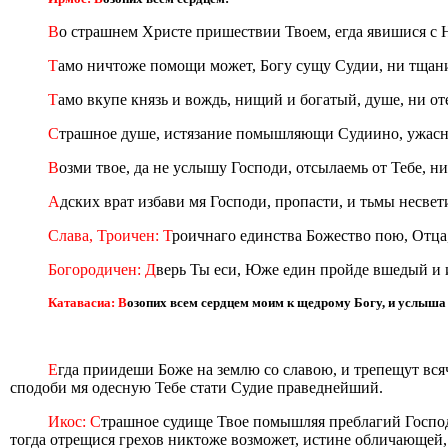
В
о страшнем Христе пришествии Твоем, егда явишися с Не
Т
амо ничтоже помощи может, Богу сущу Судии, ни тщание, 
Т
амо вкупе князь и вождь, нищий и богатый, душе, ни о
С
трашное душе, истязание помышляющи Судиино, ужаснис
В
озми твое, да не услышу Господи, отсылаемь от Тебе, н
А
дских врат избави мя Господи, пропасти, и тьмы несве
Слава, Троичен: Т
роичнаго единства Божество пою, Отца,
Богородичен: Д
верь Ты еси, Юже един пройде вшедый и 
Катавасиа: В
озопих всем сердцем моим к щедрому Богу, и услыша м
Е
гда приидеши Боже на землю со славою, и трепещут всяче
сподоби мя одесную Тебе стати Судие праведнейший.
Икос: С
трашное судище Твое помышляя преблагий Господи,
тогда отрещися грехов никтоже возможет, истине обличающей,