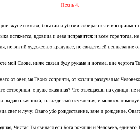
Песнь 4.
царие вкупе и князи, богатии и убозии собираются и восприимет
ыка истяжется, вдовица и дева исправится: и всем горе тогда, 
я, не витий художество крадущее, не свидетелей непщевание от
исте мой Слове, ниже связан буду рукама и ногама, вне чертога
аго от овец мя Твоих сопричти, от козлищ разлучая мя Человеко
то сотвориши, о душе окаянная? Что отвещаеши на судищи, не 
и рыдаю окаянный, тогожде сый осуждения, и молюся: помилуй м
лнца свет и лучу: Оваго убо рождественне, зане и рождение, Ова
дшая, Чистая Ты явилася еси Бога рождши и Человека, единаго Т