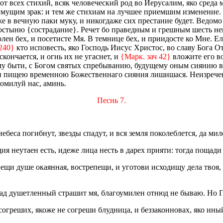
т всех стихий, всяк человеческий род во Иерусалим, яко среда м
имущим зрак: и тем же стихиам на лучшее приемшим изменение.
 вечную паки муку, и никогдаже сих престание будет. Ведомо же
стыню {сострадание}. Речет бо праведным и грешным шесть неки
Болен бех, и посетисте Мя. В темнице бех, и приидосте ко Мне. 
240}
кто исповесть, яко Господь Иисус Христос, во славу Бога О
скончается, и огнь их не угаснет, и
{Марк. зач 42}
вложите его в
у быти, с Богом святых спребыванию, будущему оным сиянию в
 и пищею временною Божественнаго сияния лишишася. Неизрече
помилуй нас, аминь.
Песнь 7.
ебеса погибнут, звезды спадут, и вся земля поколеблется, да ми
ия неутаен есть, идеже лица несть в дарех прияти: тогда пощади
пещи душе окаянная, вострепещи, и уготови исходищу дела твоя,
 ад душетленный страшит мя, благоумилен отнюд не бываю. Но Г
согреших, якоже не согреши блудница, и беззаконновах, яко ины