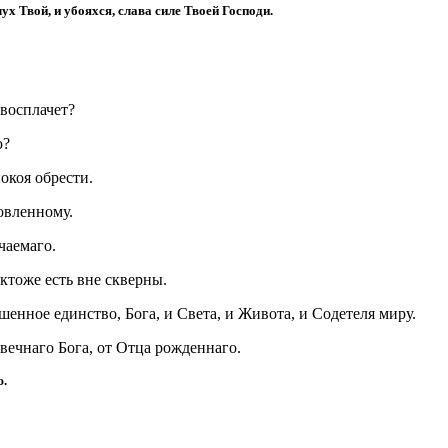
х Твой, и убояхся, слава силе Твоей Господи.
 восплачет?
ю?
окоя обрести.
овленному.
чаемаго.
ктоже есть вне скверны.
енное единство, Бога, и Света, и Живота, и Содетеля миру.
евечнаго Бога, от Отца рожденнаго.
ю.