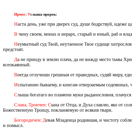
Ирмос: У
слыша пророк:
Н
аста день, уже при дверех суд, душе бодрствуй, идеже 
В
чину своем, монах и иерарх, старый и юный, раб и влад
Н
еумытный суд Твой, неутаенное Твое судище хитрослови
предстоят.
Д
а не прииду в землю плача, да не вижду место тьмы Хр
всеокаянный.
В
негда отлучиши грешныя от праведных, судяй миру, един
И
спытанию бываему, и книгам отверзаемым содеянных, ч
С
лыша богатаго во пламени муки рыданословия, плачуся 
Слава, Троичен: С
ына от Отца, и Духа славлю, яко от со
Божественную Троицу, покланяемую от всякия твари.
Богородичен: Д
евая Младенца родившая, и чистоту соблю
и помысл.