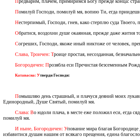
П
редварим, плачем, примиримся Богу прежде конца: стра
П
омилуй Господи, помилуй мя, вопию Ти, егда приидеши
Н
естерпимый, Господи, гнев, како стерплю суда Твоего, 
О
братися, воздохни душе окаянная, прежде даже жития то
С
огреших, Господи, якоже иный никтоже от человек, пре
Слава, Троичен: Т
роице простая, несозданная, безначаль
Богородичен: П
розябла еси Пречистая безсеменным Рожд
Катавасиа: У
тверди Господи:
П
омышляю день страшный, и плачуся деяний моих лукав
Единородный, Душе Святый, помилуй мя.
Слава: В
о юдоли плача, в месте еже положил еси, егда с
помилуй мя.
И ныне, Богородичен: У
пование мира благая Богородице 
избавитися душам нашим от всякаго прещения, едина благосло