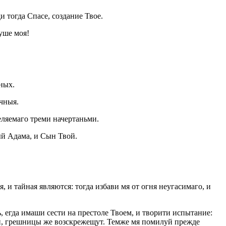
 тогда Спасе, создание Твое.
уше моя!
ных.
ечныя.
еляемаго треми начертаньми.
ый Адама, и Сын Твой.
 и тайная являются: тогда избави мя от огня неугасимаго, и
, егда имаши сести на престоле Твоем, и творити испытание:
ий, грешницы же возскрежещут. Темже мя помилуй прежде