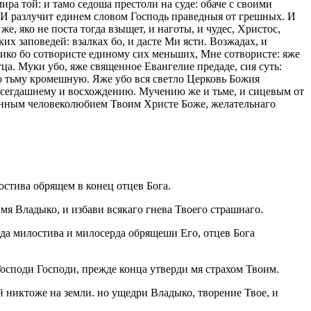
ира той: и тамо седоша престоли на суде: обаче с своими
 И разлучит единем словом Господь праведныя от грешных. И
, яко не поста тогда взыщет, и наготы, и чудес, Христос,
х заповедей: взалках бо, и дасте Ми ясти. Возжадах, и
Елико бо сотвористе единому сих меньших, Мне сотвористе: яже
тца. Муки убо, яже священное Евангелие предаде, сия суть:
о тьму кромешную. Яже убо вся светло Церковь Божия
сегдашнему и восхождению. Мучению же и тьме, и сицевым от
нным человеколюбием Твоим Христе Боже, желательнаго
лостива обрящем в конец отцев Бога.
 мя Владыко, и избави всякаго гнева Твоего страшнаго.
 да милостива и милосерда обрящеши Его, отцев Бога
осподи Господи, прежде конца утверди мя страхом Твоим.
й никтоже на земли. но ущедри Владыко, творение Твое, и