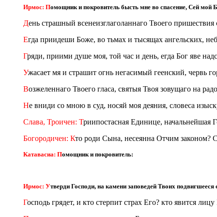
Ирмос: П
омощник и покровитель бысть мне во спасение, Сей мой Бо
Д
ень страшный всенеизглаголаннаго Твоего пришествия 
Е
гда приидеши Боже, во тьмах и тысящах ангельских, неб
Г
ряди, приими душе моя, той час и день, егда Бог яве надс
У
жасает мя и страшит огнь негасимый геенский, червь го
В
озжеленнаго Твоего гласа, святыя Твоя зовущаго на рад
Н
е вниди со мною в суд, носяй моя деяния, словеса изыс
Слава, Троичен: Т
риипостасная Единице, начальнейшая Г
Богородичен: К
то роди Сына, несеянна Отчим законом? Се
Катавасиа: П
омощник и покровитель:
Ирмос: У
тверди Господи, на камени заповедей Твоих подвигшееся се
Г
осподь грядет, и кто стерпит страх Его? кто явится лицу