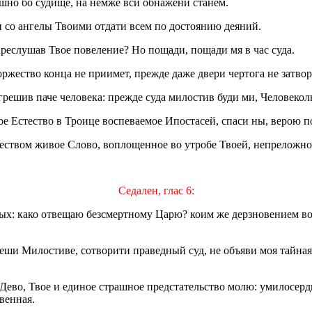
шно бо судище, на немже вси обнажени станем.
 со ангелы Твоими отдати всем по достоянию деяний.
преслушав Твое повеление? Но пощади, пощади мя в час суда.
ржество конца не приимет, прежде даже двери чертога не затвор
грешив паче человека: прежде суда милостив буди ми, Человекол
ное Естество в Троице воспеваемое Ипостасей, спаси ны, верою 
еством живое Слово, воплощенное во утробе Твоей, непреложное
Седален, глас 6:
ых: како отвещаю безсмертному Царю? коим же дерзновением в
ядеши Милостиве, сотворити праведный суд, не объяви моя тайна
Дево, Твое и единое страшное предстательство молю: умилосерд
венная.