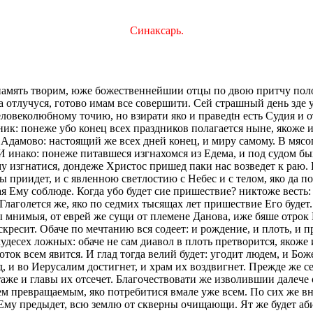
Синаксарь.
амять творим, юже божественнейшии отцы по двою притчу полож
еха отлучуся, готово имам все совершити. Сей страшный день зд
ловеколюбному точию, но взирати яко и праведtн есть Судия и 
ик: понеже убо конец всех праздников полагается ныне, якоже и 
 Адамово: настоящий же всех дней конец, и миру самому. В мя
 И инако: понеже питавшеся изгнахомся из Едема, и под судом б
изгнатися, дондеже Христос пришед паки нас возведет к раю. В
ы приидет, и с явленною светлостию с Небес и с телом, яко да п
я Ему соблюде. Когда убо будет сие пришествие? никтоже весть:
Глаголется же, яко по седмих тысящах лет пришествие Его будет
 мнимыя, от еврей же сущи от племене Данова, иже бяше отрок И
кресит. Обаче по мечтанию вся содеет: и рождение, и плоть, и п
удесех ложных: обаче не сам диавол в плоть претворится, якоже 
оток всем явится. И глад тогда велий будет: угодит людем, и Бо
, и во Иерусалим достигнет, и храм их воздвигнет. Прежде же с
аже и главы их отсечет. Благочествовати же изволившии далече о
сем превращаемым, яко потребитися вмале уже всем. По сих же в
му предыдет, всю землю от скверны очищающи. Ят же будет абие 