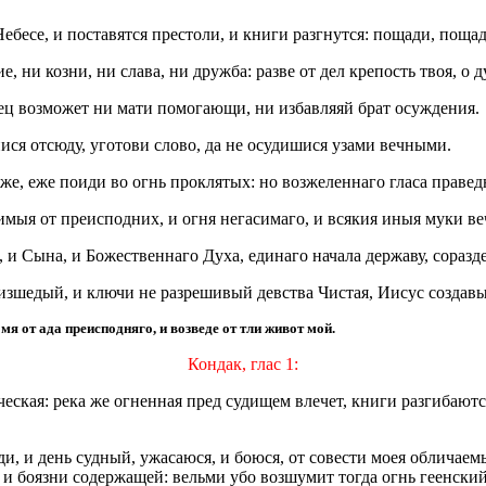
бесе, и поставятся престоли, и книги разгнутся: пощади, пощади
ни козни, ни слава, ни дружба: разве от дел крепость твоя, о д
тец возможет ни мати помогающи, ни избавляяй брат осуждения.
я отсюду, уготови слово, да не осудишися узами вечными.
иже, еже поиди во огнь проклятых: но возжеленнаго гласа правед
тимыя от преисподних, и огня негасимаго, и всякия иныя муки в
 и Сына, и Божественнаго Духа, единаго начала державу, соразд
изшедый, и ключи не разрешивый девства Чистая, Иисус создав
я от ада преисподняго, и возведе от тли живот мой.
Кондак, глас 1:
ская: река же огненная пред судищем влечет, книги разгибаются,
 и день судный, ужасаюся, и боюся, от совести моея обличаемь
 и боязни содержащей: вельми убо возшумит тогда огнь геенск