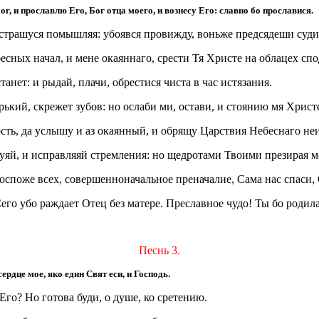
г, и прославлю Его, Бог отца моего, и вознесу Его: славно бо прославися.
страшуся помышляя: убоявся провижду, воньже предсядеши суди
есных начал, и мене окаяннаго, срести Тя Христе на облацех спо
танет: и рыдай, плачи, обрестися чиста в час истязания.
рький, скрежет зубов: но ослаби ми, остави, и стоянию мя Хрис
ость, да услышу и аз окаянный, и обрящу Царствия Небеснаго не
куяй, и исправляяй стремления: но щедротами Твоими презирая м
оспоже всех, совершенноначальное преначалие, Сама нас спаси,
го убо раждает Отец без матере. Преславное чудо! Ты бо родила 
Песнь 3.
рдце мое, яко един Свят еси, и Господь.
 Его? Но готова буди, о душе, ко сретению.