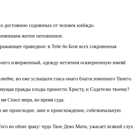
 по достоянию содеянных от человек кийждо.
не имевшим житие неповинное.
ражающее праведное: в Тебе бо Бозе всех сокровенная
 Твоего изверженный, одежду нетления оскверненную имеяй
любче, во еже услышати гласа онаго благословеннаго Твоего.
имущая правды плоды принести Христу, и Содетелю твоему?
я Спасе мира, во время суда.
го же происходне, зане и происхождение, собезначальную
ого во обою зраку: чудо Твое Дево Мати, ужасает всякий слух