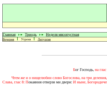
Главная
Триодь
Неделя мясопустная
Вечерня
Утреня
Литургия
Б
ог Господь,
на гла
Чтем же и о нищелюбии слово Богослова, на три деления,
Слава, глас 8: П
окаяния отверзи ми двери:
И ныне, Богородиче