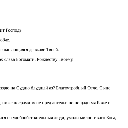
ит Господь.
юбче.
покланяющияся державе Твоей.
: слава Богомати, Рождеству Твоему.
оззрю на Судию блудный аз? Благоутробный Отче, Сыне
я, ниже посрами мене пред ангелы: но пощади мя Боже и
ися на удобообстоятельныя люди, умоли милостиваго Бога,