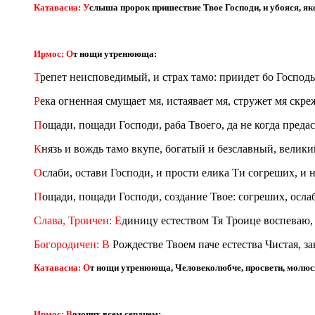
Катавасиа: У
слыша пророк пришествие Твое Господи, и убояся, яко
Ирмос: О
т нощи утренююща:
Т
репет неисповедимый, и страх тамо: приидет бо Господь,
Р
ека огненная смущает мя, истаявает мя, стружет мя скре
П
ощади, пощади Господи, раба Твоего, да не когда преда
К
нязь и вождь тамо вкупе, богатый и безславный, велик
О
слаби, остави Господи, и прости елика Ти согреших, и 
П
ощади, пощади Господи, создание Твое: согреших, ослаб
Слава, Троичен: Е
диницу естеством Тя Троице воспеваю, 
Богородичен: В
Рождестве Твоем паче естества Чистая, за
Катавасиа: О
т нощи утренююща, Человеколюбче, просвети, молюся,
Ирмос: В
озопих всем сердцем: