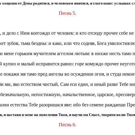
 хощеши от Девы родитися, и человеком явитися, и глаголаше: услышах слу
Песнь 5.
 и дело с Ним коегождо от человек: и кто отсюду прочее себе не
жет зубов, тьма бездны: и како, или что содеяв, Бога умилостивл
си мене горьким мучителем аггелом лютым: в нихже несть тамо п
ий купно и малый исправится равно: горе комуждо прочее неугот
не покажи мя тамо пред ангелы во осуждении огня, и студа некон
и ми, яко естеством чистый, Сам еси един, и иный разве Тебе ни
безначальную, непостижную, начальственное, царское, пресоверш
кони естества Тебе разоришася яве: ибо без семене раждаеши Пр
 и настави и мене на повеления Твоя, и научи мя Спасе, творити волю Тво
Песнь 6.