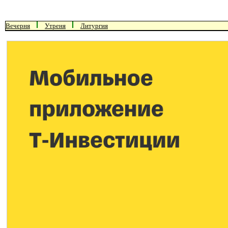
Вечерня
Утреня
Литургия