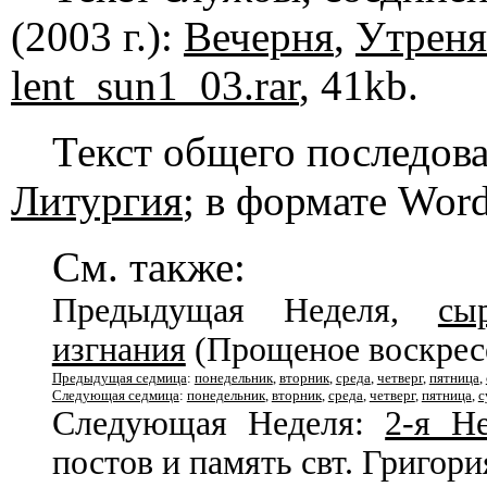
(2003 г.):
Вечерня
,
Утреня
lent_sun1_03.rar
, 41kb.
Текст общего последов
Литургия
; в формате Wor
См. также:
Предыдущая Неделя,
сы
изгнания
(Прощеное воскресе
Предыдущая седмица
:
понедельник
,
вторник
,
среда
,
четверг
,
пятница
,
Следующая седмица
:
понедельник
,
вторник
,
среда
,
четверг
,
пятница
,
с
Следующая Неделя:
2-я Н
постов и память свт. Григор