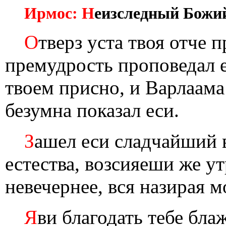
Ирмос: Н
еизследный Божий
О
тверз уста твоя отче
премудрость проповедал е
твоем присно, и Варлаама
безумна показал еси.
З
ашел еси сладчайший 
естества, возсияеши же у
невечернее, вся назирая 
Я
ви благодать тебе бла