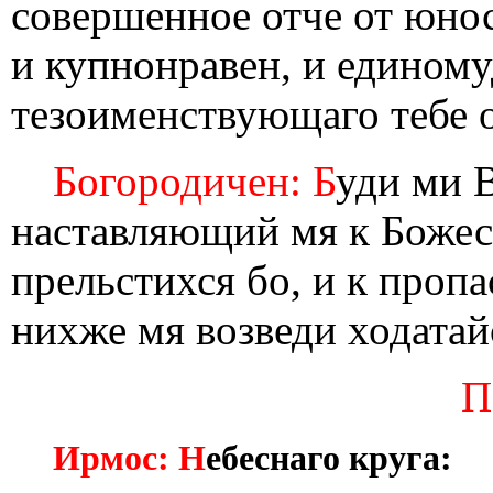
совершенное отче от юно
и купнонравен, и единому
тезоименствующаго тебе о
Богородичен: Б
уди ми 
наставляющий мя к Божес
прельстихся бо, и к проп
нихже мя возведи ходатай
П
Ирмос: Н
ебеснаго круга: