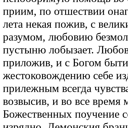
приим, по отшествии онаго
лета некая пожив, с вел
разумом, любовию безмолв
пустыню лобызает. Любов
приложив, и с Богом быти
жестоковождению себе из
прилежным всегда чувства
возвысив, и во все время
Божественных поучение с
изрядно. Демонския бра