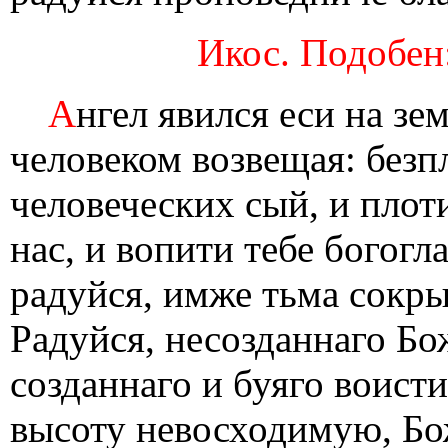
Икос. Подобен
А
нгел явился еси на зе
человеком возвещая: безп
человеческих сый, и плот
нас, и вопити тебе богогл
радуйся, имже тьма сокры
Радуйся, несозданнаго Бож
созданнаго и буяго воист
высоту невосходимую, Бо