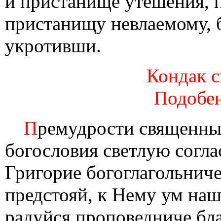
и пристанище утешения, 
пристанищу невлаемому, 
укротивши.
Кондак с
Подобен
П
ремудрости священны
богословия светлую согла
Григорие богоглагольниче
предстояй, к Нему ум наш 
радуйся проповедниче бла