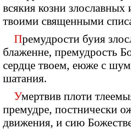
всякия козни злославных 
твоими священными списа
П
ремудрости буия злос
блаженне, премудрость Б
сердце твоем, еюже с шум
шатания.
У
мертвив плоти тлеемы
премудре, постнически о
движения, и сию Божеств