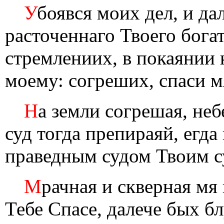
У
боявся моих дел, и да
расточеннаго Твоего бога
стремлениих, в покаянии к
моему: согреших, спаси м
Н
а земли согрешая, неб
суд тогда препираяй, егда
праведным судом Твоим с
М
рачная и скверная мя
Тебе Спасе, далече бых б