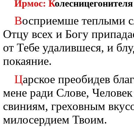
Ирмос: К
олесницегонителя
В
осприемше теплыми сл
Отцу всех и Богу припад
от Тебе удалившеся, и бл
покаяние.
Ц
арское преобидев благ
мене ради Слове, Человек
свиниям, греховным вкус
милосердием Твоим.