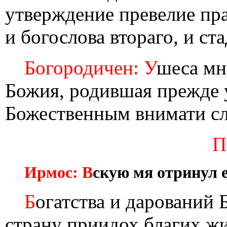
утверждение превелие пра
и богослова втораго, и ст
Богородичен: У
шеса мн
Божия, родившая прежде 
Божественным внимати сл
П
Ирмос: В
скую мя отринул е
Б
огатства и дарований 
страну приидох благих жи