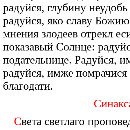
радуйся, глубину неудобь
радуйся, яко славу Божию 
мнения злодеев отрекл ес
показавый Солнце: радуйс
подательнице. Радуйся, и
радуйся, имже помрачися 
благодати.
Синакс
С
вета светлаго пропове