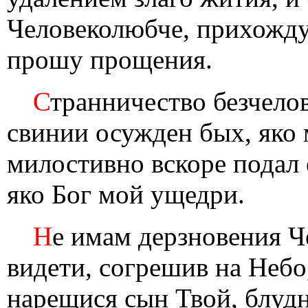
Человеколюбче, прихожду
прошу прощения.
С
транничество безчело
свинии осужден бых, яко 
милостивно вскоре подал е
яко Бог мой ущедри.
Н
е имам дерзновения Ч
видети, согрешив на Небо
нарещися сын Твой, блудн