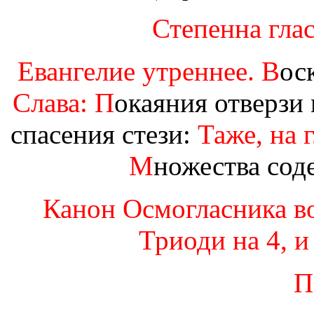
Степенна глас
Евангелие утреннее. В
ос
Слава: П
окаяния отверзи
спасения стези:
Таже, на г
М
ножества со
Канон Осмогласника во
Триоди на 4, и 
П