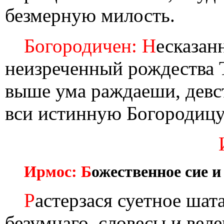
безмерную милость.
Богородичен: Н
есказан
неизреченный рождества Т
выше ума раждаеши, девс
вси истинную Богородицу
Ирмос: Б
ожественное сие и
Р
астерзася суетное шат
безумнаго, словесы и вел