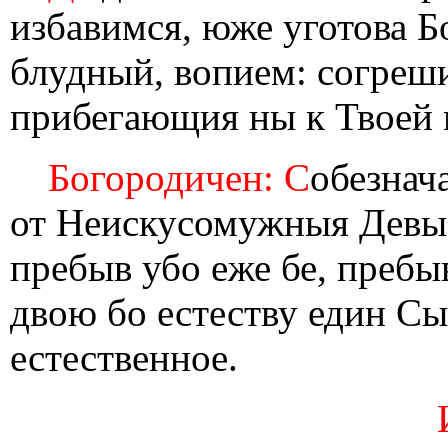
избавимся, юже уготова Б
блудный, вопием: согреш
прибегающия ны к Твоей 
Богородичен: С
обезнач
от Неискусомужныя Девы 
пребыв убо еже бе, пребыв
двою бо естеству един Сы
естественное.