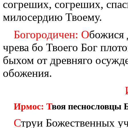
согреших, согреших, спа
милосердию Твоему.
Богородичен: О
божися 
чрева бо Твоего Бог плот
быхом от древняго осужд
обожения.
Ирмос: Т
воя песнословцы 
С
труи Божественных у