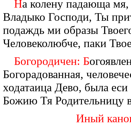
Н
а колену падающа мя,
Владыко Господи, Ты при
подаждь ми образы Твоего
Человеколюбче, паки Твое
Богородичен: Б
огоявле
Богорадованная, человечес
ходатаица Дево, была еси
Божию Тя Родительницу в
Иный канон 