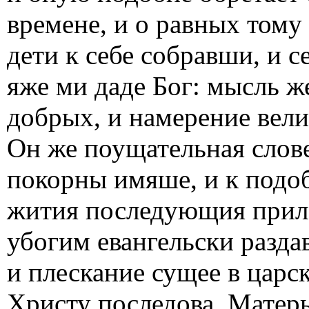
времене, и о равных том
дети к себе собравши, и се
яже ми даде Бог: мысль ж
добрых, и намерение вели
Он же поущательная слове
покорны имяше, и к подо
жития последующия прил
убогим евангельски разда
и плескание сущее в царс
Христу последова. Матерь