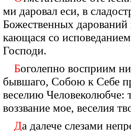
ми даровал еси, в сладос
Божественных дарований
кающася со исповеданием
Господи.
Б
оголепно восприим ни
бывшаго, Собою к Себе п
веселию Человеколюбче: т
воззвание мое, веселия тв
Д
а далече слезами неп