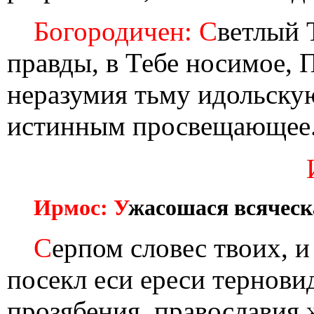
Богородичен: С
ветлый 
правды, в Тебе носимое, 
неразумия тьму идольску
истинным просвещающее
Ирмос: У
жасошася всяческ
С
ерпом словес твоих, 
посекл еси ереси тернови
прозябения, православия 