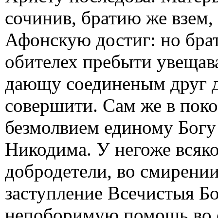
сочинив, братию же взем,
Афонскую достиг: но бра
обителех пребыти увещава
дающу соединеным друг д
совершити. Сам же в поко
безмолвием единому Богу
Никодима. У негоже всяко
добродетели, во смирении
заступление Всечистыя Бо
непоборимую помощь во 