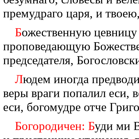
премудраго царя, и твоею
Б
ожественную цевницу 
проповедающую Божестве
председателя, Богословск
Л
юдем иногда предводи
веры враги попалил еси, 
еси, богомудре отче Григо
Богородичен: Б
уди ми 