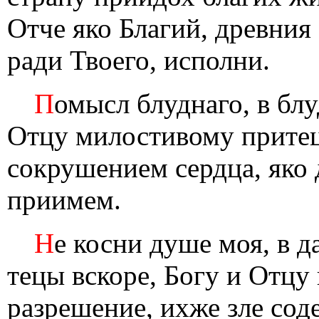
Отче яко Благий, древния
ради Твоего, исполни.
П
омысл блуднаго, в б
Отцу милостивому притец
сокрушением сердца, яко 
приимем.
Н
е косни душе моя, в 
тецы вскоре, Богу и Отц
разрешение, ихже зле сод