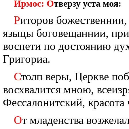
Ирмос: О
тверзу уста моя:
Р
иторов божественнии, 
языцы боговещаннии, при
воспети по достоянию ду
Григориа.
С
толп веры, Церкве по
восхвалится мною, всеиз
Фессалонитский, красота 
О
т младенства возжела