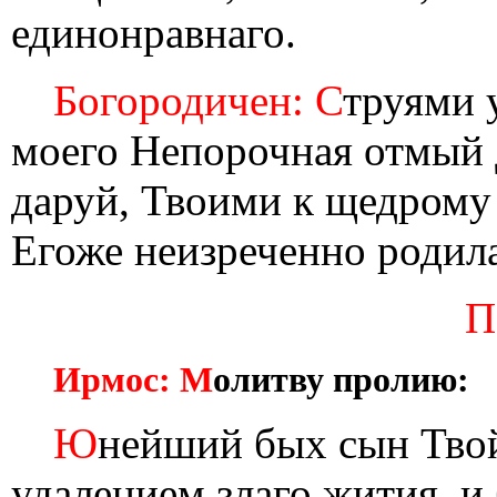
единонравнаго.
Богородичен: С
труями 
моего Непорочная отмый 
даруй, Твоими к щедрому
Егоже неизреченно родила
П
Ирмос: М
олитву пролию:
Ю
нейший бых сын Твой,
удалением злаго жития, и