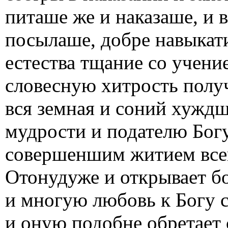
питаше же и наказаше, и 
посылаше, добре навыкат
естества тщание со учени
словесную хитрость получи
вся земная и соний хуждш
мудрости и подателю Бог
совершеншим житием всег
Отонудуже и открывает б
и многую любовь к Богу с
и оную подобне обретает