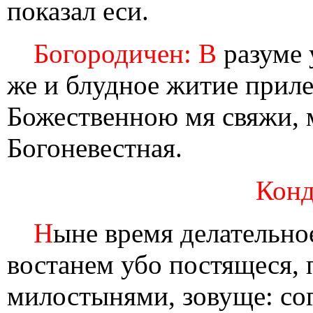
показал еси.
Богородичен: В
разуме 
же и блудное житие прил
Божественною мя свяжи, 
Богоневестная.
Конд
Н
ыне время делательное
востанем убо постящеся, 
милостынями, зовуще: со