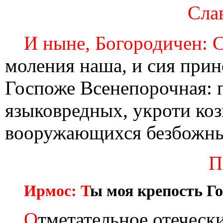
Слав
И ныне, Богородичен: 
моления наша, и сия прин
Госпоже Всенепорочная: 
языковредных, укроти коз
вооружающихся безбожных
П
Ирмос: Т
ы моя крепость Го
О
тметательное отеческ