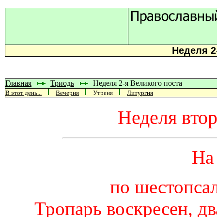
Неделя 2
Главная
Триодь
Неделя 2-я Великого поста
В этот день...
Вечерня
Утреня
Литургия
Неделя втор
На
по шестопса
Тропарь воскресен, два