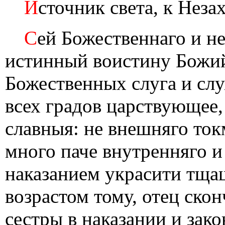
И
сточник света, к Неза
С
ей Божественнаго и не
истинный воистину Божий
Божественных слуга и слу
всех градов царствующее,
славныя: не внешняго ток
много паче внутренняго и
наказанием украсити тща
возрастом тому, отец скон
сестры в наказании и зак