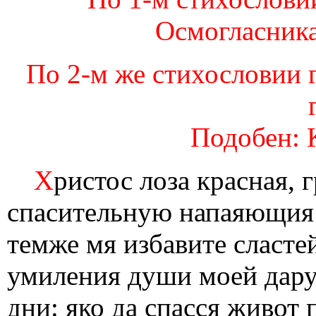
Осмогласника
По 2-м же стихословии 
Подобен: 
Х
ристос лоза красная, 
спасительную напаяющия 
темже мя избавите сласте
умиления души моей дар
дни: яко да спасся живот 