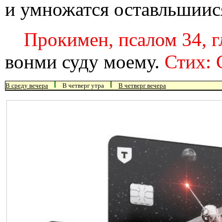
и умножатся оставльшиися
Прокимен, псалом 34, г
вонми суду моему.
Стих: 
В среду вечера
В четверг утра
В четверг вечера