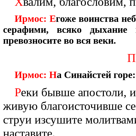
Х
валим, благословим, 
Ирмос: Е
гоже воинства неб
серафими, всяко дыхание и
превозносите во вся веки.
П
Ирмос: Н
а Синайстей горе:
Р
еки бывше апостоли, и
живую благоисточивше се
струи изсушите молитвам
наставите.