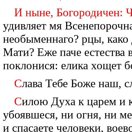
И ныне, Богородичен: 
удивляет мя Всенепорочна
необыменнаго? рцы, како
Мати? Еже паче естества
поклонися: елика хощет б
С
лава Тебе Боже наш, с
С
илою Духа к царем и 
убоявшеся, ни огня, ни ме
и спасаете человеки, вое