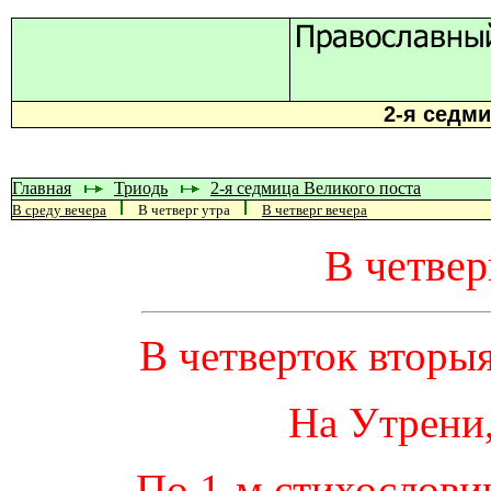
2-я седми
Главная
Триодь
2-я седмица Великого поста
В среду вечера
В четверг утра
В четверг вечера
В четвер
В четверток вторыя
На Утрени,
По 1-м стихослови