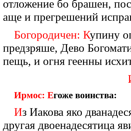
отложение бо брашен, по
аще и прегрешений исправ
Богородичен: К
упину о
предзряше, Дево Богомати
пещь, и огня геенны исхит
Ирмос: Е
гоже воинства:
И
з Иакова яко дванадес
другая двоенадесятица яв