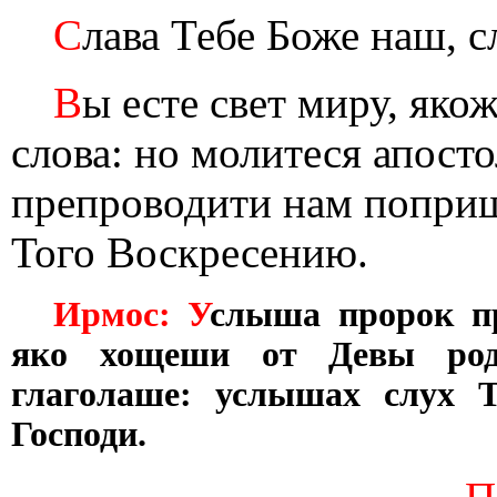
С
лава Тебе Боже наш, с
В
ы есте свет миру, яко
слова: но молитеся апост
препроводити нам поприщ
Того Воскресению.
Ирмос: У
слыша пророк пр
яко хощеши от Девы роди
глаголаше: услышах слух Т
Господи.