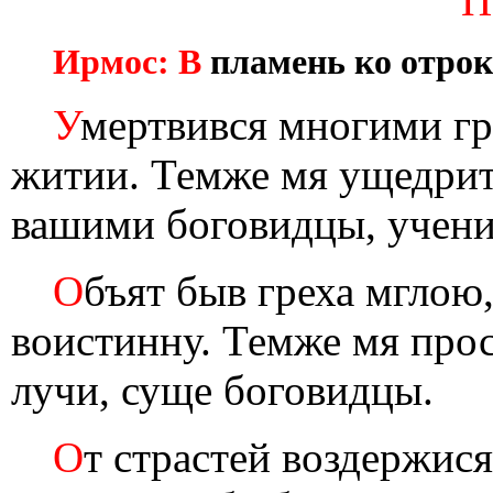
П
Ирмос: В
пламень ко отрок
У
мертвився многими г
житии. Темже мя ущедри
вашими боговидцы, учен
О
бъят быв греха мглою
воистинну. Темже мя прос
лучи, суще боговидцы.
О
т страстей воздержися