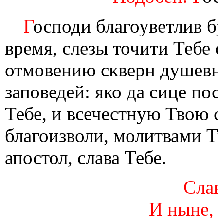
Г
осподи благоуветлив б
время, слезы точити Тебе 
отмовению скверн душевн
заповедей: яко да сице п
Тебе, и всечестную Твою 
благоизволи, молитвами 
апостол, слава Тебе.
Слав
И ныне,