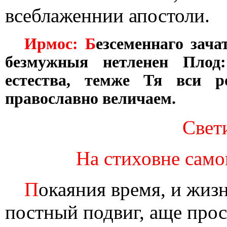
всеблаженнии апостоли.
Ирмос: Б
езсеменнаго зача
безмужныя нетленен Плод
естества, темже Тя вси р
православно величаем.
Свети
На стиховне самог
П
окаяния время, и жиз
постный подвиг, аще прос