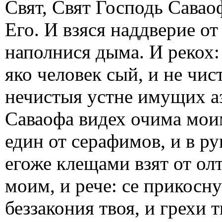
Свят, Свят Господь Савао
Его. И взяся наддверие от
наполнися дыма. И рекох:
яко человек сый, и не чи
нечистыя устне имущих аз
Саваофа видех очима моим
един от серафимов, и в р
егоже клещами взят от ол
моим, и рече: се прикосн
беззакония твоя, и грехи 