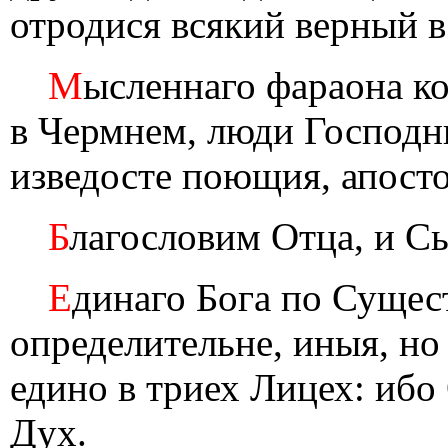
отродися всякий верный в 
М
ысленнаго фараона к
в Чермнем, люди Господн
изведосте поющия, апосто
Б
лагословим Отца, и Сы
Е
динаго Бога по Сущес
определительне, иныя, но
едино в триех Лицех: ибо
Дух.