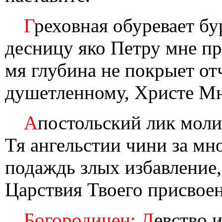
Г
реховная обуревает б
десницу яко Петру мне пр
мя глубина не покрыет отч
душетленному, Христе М
А
постольский лик моли
Тя ангельстии чини за м
подаждь злых избавление,
Царствия Твоего присвоен
Богородичен: Д
евство 