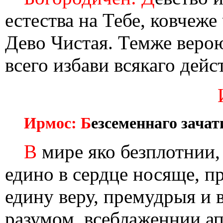
естества на Тебе, ковчеж
Дево Чистая. Темже верою
всего избави всякаго дей
Ирмос: Б
езсеменнаго зачат
В
мире яко безплотнии, 
едино в сердце носяще, п
едину веру, премудрыя и
разумом, всеблаженнии ап