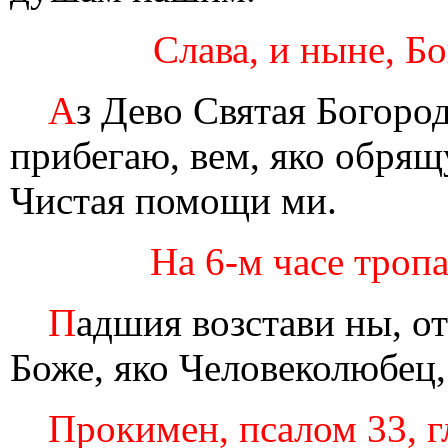
Слава, и ныне, Бо
А
з Дево Святая Богоро
прибегаю, вем, яко обря
Чистая помощи ми.
На 6-м часе тропа
П
адшия возстави ны, о
Боже, яко Человеколюбец
Прокимен, псалом 33, г