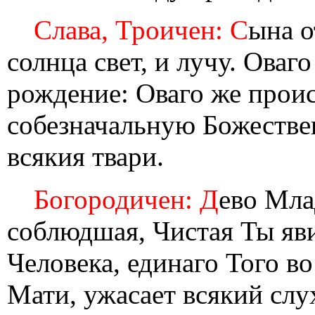
Слава, Троичен: С
ына о
солнца свет, и лучу. Оваг
рождение: Оваго же проис
собезначальную Божестве
всякия твари.
Богородичен: Д
ево Мла
соблюдшая, Чистая Ты яви
Человека, единаго Того во
Мати, ужасает всякий слу