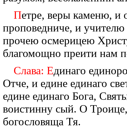
П
етре, веры каменю, и 
проповедниче, и учителю 
прочею осмерицею Христ
благомощно преити нам 
Слава: Е
динаго единор
Отче, и едине единаго све
едине единаго Бога, Свят
воистинну сый. О Троице,
богословяща Тя.