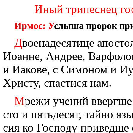
Иный трипеснец гос
Ирмос: У
слыша пророк при
Д
военадесятице апостол
Иоанне, Андрее, Варфоло
и Иакове, с Симоном и И
Христу, спастися нам.
М
режи учений ввергше 
сто и пятьдесят, тайно яз
сия ко Господу приведше 