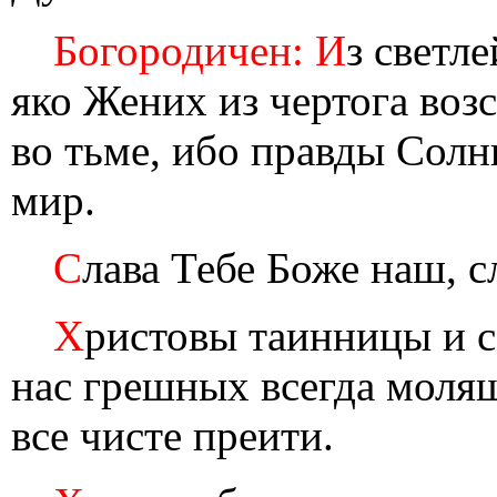
Богородичен: И
з светл
яко Жених из чертога воз
во тьме, ибо правды Солн
мир.
С
лава Тебе Боже наш, с
Х
ристовы таинницы и 
нас грешных всегда моля
все чисте преити.