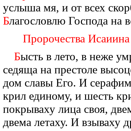
услыша мя, и от всех ско
Б
лагословлю Господа на в
Пророчества Исаиина чт
Б
ысть в лето, в неже у
седяща на престоле высоц
дом славы Его. И серафим
крил единому, и шесть кр
покрываху лица своя, две
двема летаху. И взываху др