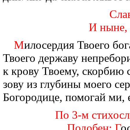
Слав
И ныне,
М
илосердия Твоего бог
Твоего державу непребор
к крову Твоему, скорбию 
зову из глубины моего сер
Богородице, помогай ми, 
По 3-м стихосло
Подобен: Г
о