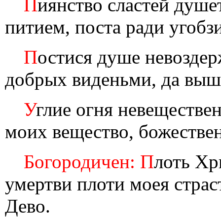
П
иянство сластей душе
питием, поста ради угобз
П
остися душе невоздер
добрых виденьми, да вы
У
глие огня невеществен
моих вещество, божестве
Богородичен: П
лоть Хр
умертви плоти моея страс
Дево.