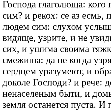
Господа глаголюща: кого 
сим? и рекох: се аз есмь,
людем сим: слухом услыши
видяще, узрите, и не увид
сих, и ушима своима тяжк
смежиша: да не когда узр
сердцем уразумеют, и обра
доколе Господи? и рече: 
ненаселеным быти, и домы
земля останется пуста. И