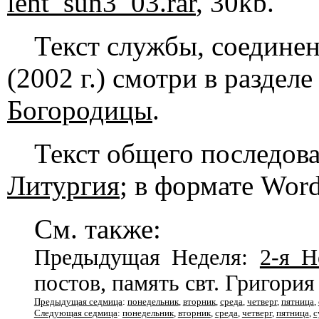
lent_sun3_03.rar
, 30kb.
Текст службы, соедине
(2002 г.) смотри в раздел
Богородицы
.
Текст общего последов
Литургия
; в формате Wor
См. также:
Предыдущая Неделя:
2-я Н
постов, память свт. Григори
Предыдущая седмица
:
понедельник
,
вторник
,
среда
,
четверг
,
пятница
,
Следующая седмица
:
понедельник
,
вторник
,
среда
,
четверг
,
пятница
,
с