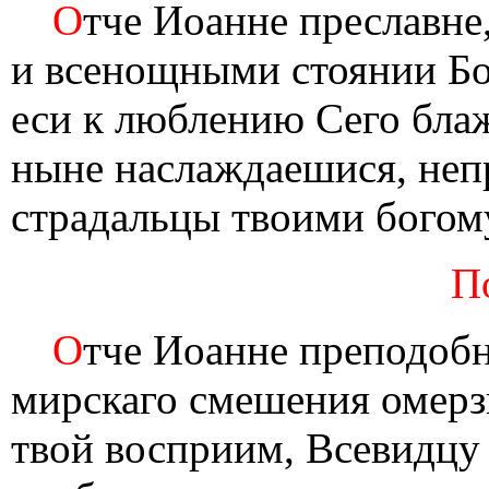
О
тче Иоанне преславне
и всенощными стоянии Бо
еси к люблению Сего блаж
ныне наслаждаешися, непр
страдальцы твоими богом
П
О
тче Иоанне преподобн
мирскаго смешения омерзи
твой восприим, Всевидцу 