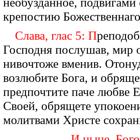
необузданное, подвигами
крепостию Божественнаго
Слава, глас 5: П
реподоб
Господня послушав, мир о
нивочтоже вменив. Отонуд
возлюбите Бога, и обряще
предпочтите паче любве Ег
Своей, обрящете упокоени
молитвами Христе сохран
И ныне, Бого