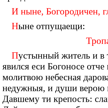
И ныне, Богородичен, г
Н
ыне отпущаещи:
Тропа
П
устынный житель и в 
явился еси Богоносе отче
молитвою небесная даров
недужныя, и души верою 
Давшему ти крепость: сла