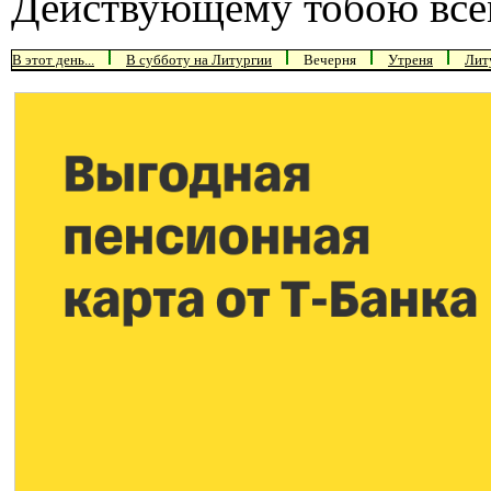
Действующему тобою все
В этот день...
В субботу на Литургии
Вечерня
Утреня
Лит