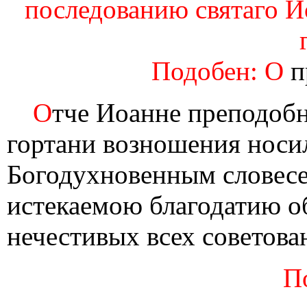
последованию святаго И
Подобен: О
п
О
тче Иоанне преподобн
гортани возношения носи
Богодухновенным словесе
истекаемою благодатию об
нечестивых всех советова
П