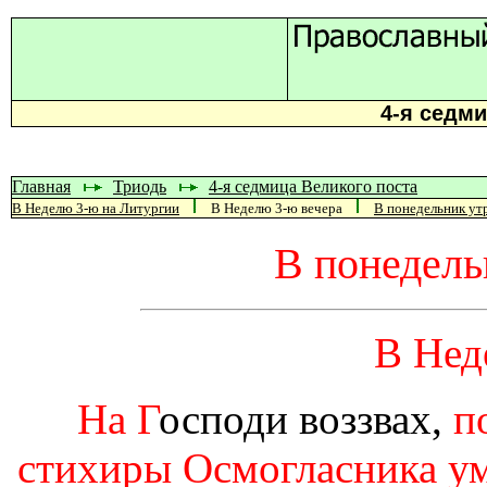
4-я седми
Главная
Триодь
4-я седмица Великого поста
В Неделю 3-ю на Литургии
В Неделю 3-ю вечера
В понедельник ут
В понедель
В Нед
На Г
осподи воззвах,
п
стихиры Осмогласника ум