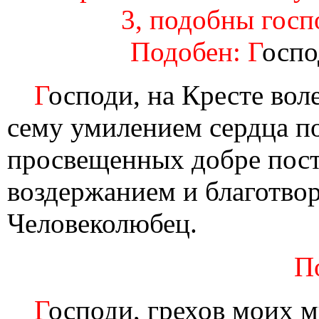
3, подобны госп
Подобен: Г
оспо
Г
осподи, на Кресте вол
сему умилением сердца по
просвещенных добре пост
воздержанием и благотвор
Человеколюбец.
П
Г
осподи, грехов моих 