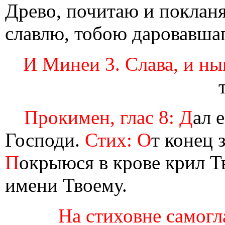
Древо, почитаю и покланя
славлю, тобою даровавша
И Минеи 3. Слава, и ны
Прокимен, глас 8: Д
ал 
Господи.
Стих: О
т конец 
П
окрыюся в крове крил Т
имени Твоему.
На стиховне самогла