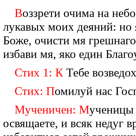
В
оззрети очима на небо
лукавых моих деяний: но 
Боже, очисти мя грешнаго
избави мя, яко един Благо
Стих 1: К
Тебе возведох
Стих: П
омилуй нас Гос
Мученичен: М
ученицы 
освящаете, и всяк недуг в