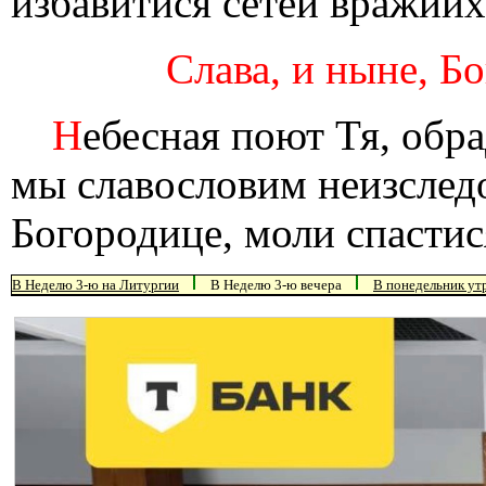
избавитися сетей вражии
Слава, и ныне, Бо
Н
ебесная поют Тя, обр
мы славословим неизслед
Богородице, моли спасти
В Неделю 3-ю на Литургии
В Неделю 3-ю вечера
В понедельник ут