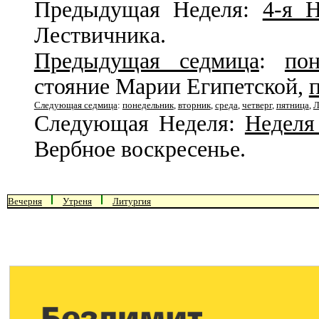
Предыдущая Неделя:
4-я 
Лествичника.
Предыдущая седмица
:
пон
стояние Марии Египетской,
Следующая седмица
:
понедельник
,
вторник
,
среда
,
четверг
,
пятница
,
Л
Следующая Неделя:
Неделя
Вербное воскресенье.
Вечерня
Утреня
Литургия