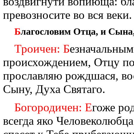
воздвигнути вопиюща: бла
превозносите во вся веки.
Б
лагословим Отца, и Сына,
Троичен: Б
езначальным
происхождением, Отцу п
прославляю рождшася, во
Сыну, Духа Святаго.
Богородичен: Е
гоже ро
всегда яко Человеколюбца