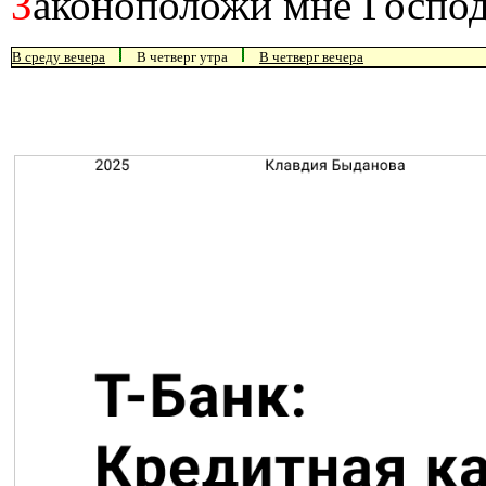
З
аконоположи мне Господ
В среду вечера
В четверг утра
В четверг вечера