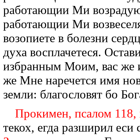
работающии Ми возрадуют
работающии Ми возвеселят
возопиете в болезни серд
духа восплачетеся. Остав
избранным Моим, вас же 
же Мне наречется имя нов
земли: благословят бо Бог
Прокимен, псалом 118, 
текох, егда разширил еси 