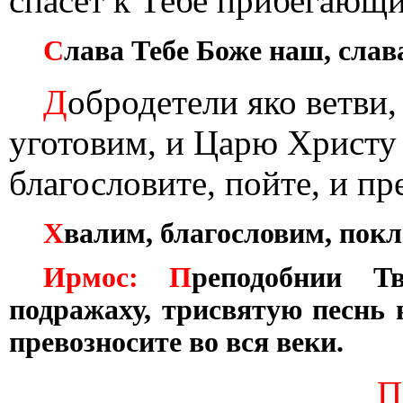
спасет к Тебе прибегающи
С
лава Тебе Боже наш, слава
Д
обродетели яко ветви,
уготовим, и Царю Христу
благословите, пойте, и пр
Х
валим, благословим, покл
Ирмос: П
реподобнии 
подражаху, трисвятую песнь 
превозносите во вся веки.
П