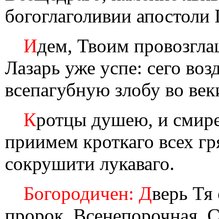
богоглаголивии апостоли 
И
дем, Твоим провозгла
Лазарь уже успе: сего воз
всепагубную злобу во век
К
ротцы душею, и смир
приимем кроткаго всех г
сокрушити лукаваго.
Богородичен: Д
верь Тя
пророк, Всенепорочная, 