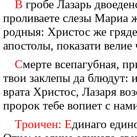
В
гробе Лазарь двоеденс
проливаете слезы Мариа ж
родныя: Христос же гряд
апостолы, показати велие 
С
мерте всепагубная, п
твои заклепы да блюдут: 
врата Христос, Лазаря воз
пророк тебе вопиет с нами
Троичен: Е
динаго един