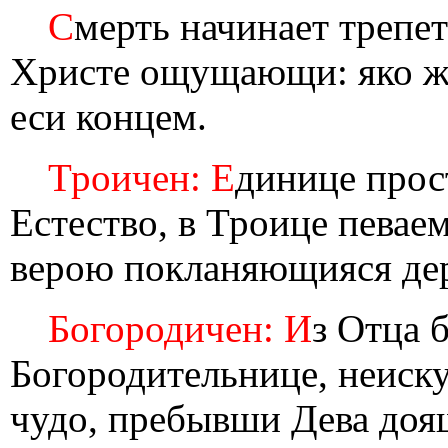
С
мерть начинает трепет
Христе ощущающи: яко жи
еси концем.
Троичен: Е
динице прост
Естество, в Троице певае
верою покланяющияся дер
Богородичен: И
з Отца 
Богородительнице, неиск
чудо, пребывши Дева доя