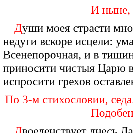
И ныне,
Д
уши моея страсти мно
недуги вскоре исцели: ум
Всенепорочная, и в тиши
приносити чистыя Царю в
испросити грехов оставле
По 3-м стихословии, седа
Подобен
Д
воеденствует днесь Ла