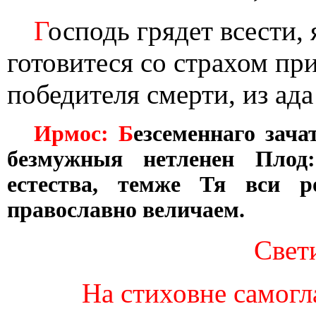
Г
осподь грядет всести,
готовитеся со страхом при
победителя смерти, из ада
Ирмос: Б
езсеменнаго зача
безмужныя нетленен Плод
естества, темже Тя вси р
православно величаем.
Свети
На стиховне самогла