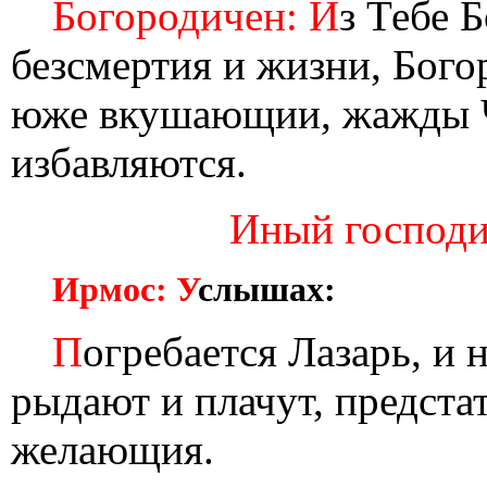
Богородичен: И
з Тебе 
безсмертия и жизни, Бог
юже вкушающии, жажды Ч
избавляются.
Иный господин
Ирмос: У
слышах:
П
огребается Лазарь, и 
рыдают и плачут, предста
желающия.