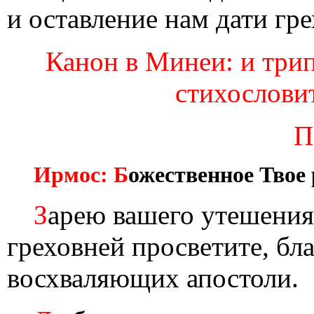
и оставление нам дати гре
Канон в Минеи: и три
стихословит
П
Ирмос: Б
ожественное Твое 
З
арею вашего утешения
греховней просветите, бл
восхваляющих апостоли.