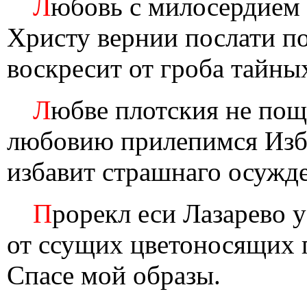
Л
юбовь с милосердием 
Христу вернии послати по
воскресит от гроба тайны
Л
юбве плотския не по
любовию прилепимся Избав
избавит страшнаго осужд
П
рорекл еси Лазарево у
от ссущих цветоносящих п
Спасе мой образы.