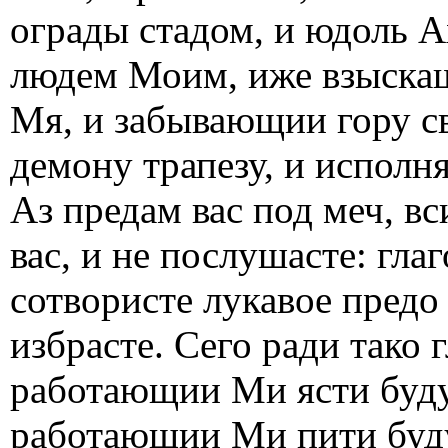
ограды стадом, и юдоль А
людем Моим, иже взыска
Мя, и забывающии гору 
демону трапезу, и испол
Аз предам вас под меч, вс
вас, и не послушасте: гла
сотвористе лукавое предо
избрасте. Сего ради тако 
работающии Ми ясти будут
работающии Ми пити буду