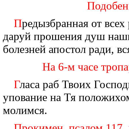
Подобен
П
редызбранная от всех
даруй прошения душ наши
болезней апостол ради, в
На 6-м часе тропа
Г
ласа раб Твоих Господи
упование на Тя положихом
молимся.
Прокимен, псалом 117, 