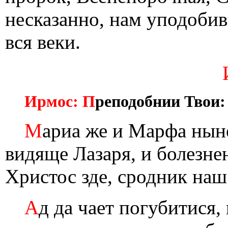
несказанно, нам уподоби
вся веки.
Ирмос: П
реподобнии Твои:
М
ариа же и Марфа нын
видяще Лазаря, и болезне
Христос зде, сродник наш
А
д да чает погубитися