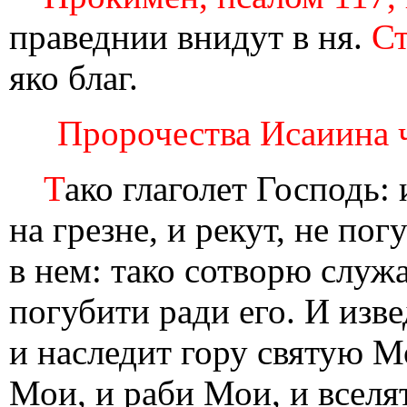
праведнии внидут в ня.
Ст
яко благ.
Пророчества Исаиина чт
Т
ако глаголет Господь:
на грезне, и рекут, не пог
в нем: тако сотворю служ
погубити ради его. И изве
и наследит гору святую М
Мои, и раби Мои, и вселят