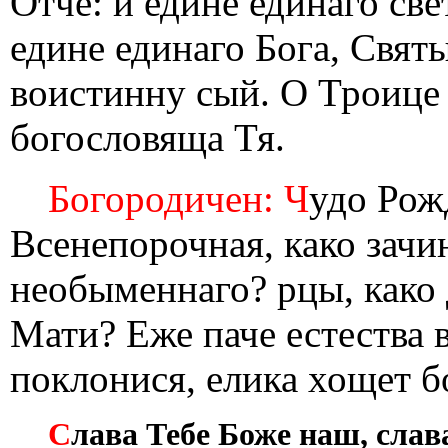
Отче: и едине единаго све
едине единаго Бога, Свят
воистинну сый. О Троице 
богословяща Тя.
Богородичен: Ч
удо Рож
Всенепорочная, како зач
необыменнаго? рцы, како
Мати? Еже паче естества
поклонися, елика хощет б
С
лава Тебе Боже наш, слава