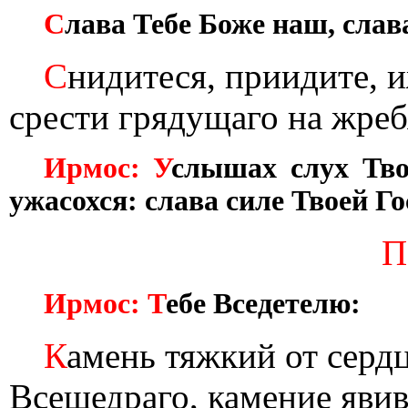
С
лава Тебе Боже наш, слава
С
нидитеся, приидите, 
срести грядущаго на жреб
Ирмос: У
слышах слух Твой
ужасохся: слава силе Твоей Го
П
Ирмос: Т
ебе Вседетелю:
К
амень тяжкий от сердц
Всещедраго, камение явив