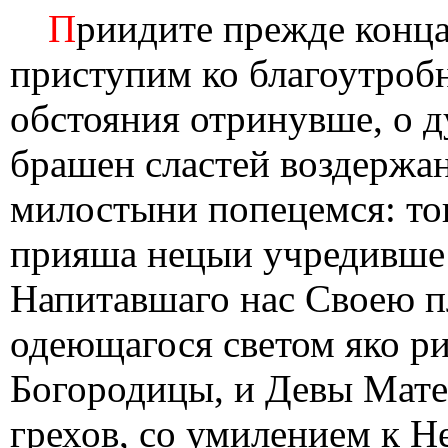
П
риидите прежде конца
приступим ко благоутроб
обстояния отринувше, о 
брашен сластей воздержа
милостыни попецемся: тою
прияша нецыи учредивше 
Напитавшаго нас Своею п
одеющагося светом яко р
Богородицы, и Девы Мате
грехов, со умилением к Н