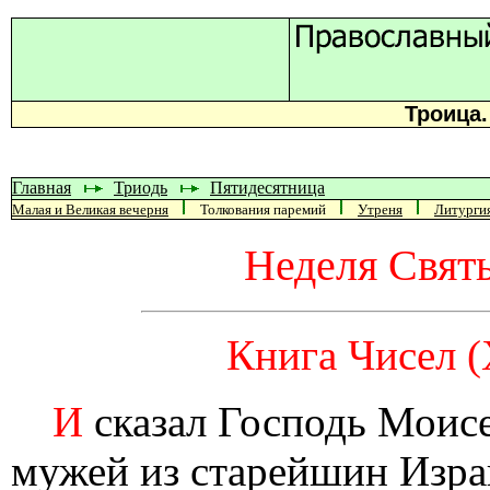
Троица.
Главная
Триодь
Пятидесятница
Малая и Великая вечерня
Толкования паремий
Утреня
Литурги
Неделя Свят
Книга Чисел (X
И
сказал Господь Моис
мужей из старейшин Изра