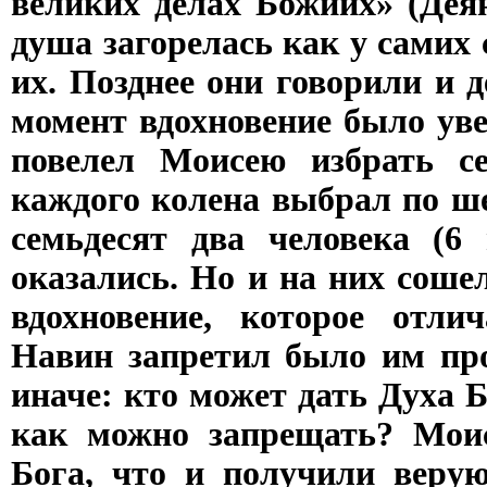
великих делах Божиих» (Деян.
душа загорелась как у самих
их. Позднее они говорили и 
момент вдохновение было уве
повелел Моисею избрать с
каждого колена выбрал по ше
семьдесят два человека (6
оказались. Но и на них соше
вдохновение, которое отли
Навин запретил было им про
иначе: кто может дать Духа Б
как можно запрещать? Моис
Бога, что и получили веру