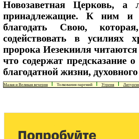
Новозаветная Церковь, а
принадлежащие. К ним и 
благодать Свою, котора
содействовать в усилиях х
пророка Иезекииля читаются
что содержат предсказание о
благодатной жизни, духовного
Малая и Великая вечерня
Толкования паремий
Утреня
Литурги