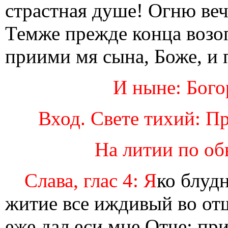
страстная душе! Огню ве
Темже прежде конца возо
приими мя сына, Боже, и 
И ныне: Богор
Вход. Свете тихий: П
На литии по об
Слава, глас 4: Я
ко блуд
житие все иждивый во отш
еже дал еси мне Отче: пр