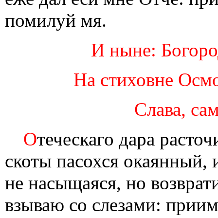
помилуй мя.
И ныне: Богоро
На стиховне Осмо
Слава, сам
О
теческаго дара расточ
скоты пасохся окаянный, 
не насыщаяся, но возврат
взываю со слезами: приим