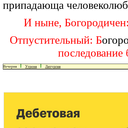
припадающа человеколюби
И ныне, Богородичен:
Отпустительный: Б
огор
последование 
Вечерня
Утреня
Литургия