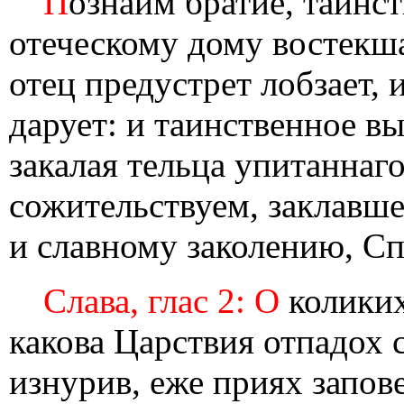
П
ознаим братие, таинств
отеческому дому востекш
отец предустрет лобзает, 
дарует: и таинственное в
закалая тельца упитаннаг
сожительствуем, заклавш
и славному заколению, С
Слава, глас 2: О
коликих
какова Царствия отпадох 
изнурив, еже приях запов