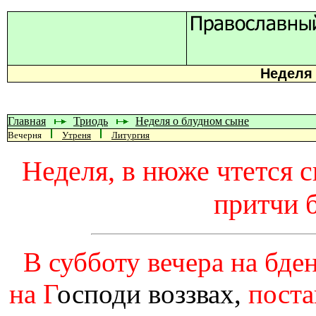
Неделя
Главная
Триодь
Неделя о блудном сыне
Вечерня
Утреня
Литургия
Неделя, в нюже чтется с
притчи 
В субботу вечера на бде
на Г
осподи воззвах,
поста