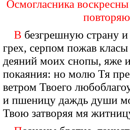
Осмогласника воскресны 3
повторяющ
В
безгрешную страну и 
грех, серпом пожав класы 
деяний моих снопы, яже и
покаяния: но молю Тя пре
ветром Твоего любоблагоу
и пшеницу даждь души мо
Твою затворяя мя житницу