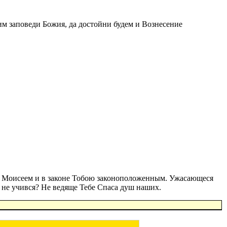
м заповеди Божия, да достойни будем и Вознесение
ча, Моисеем и в законе Тобою законоположенным. Ужасающеся
а не учився? Не ведяще Тебе Спаса душ наших.