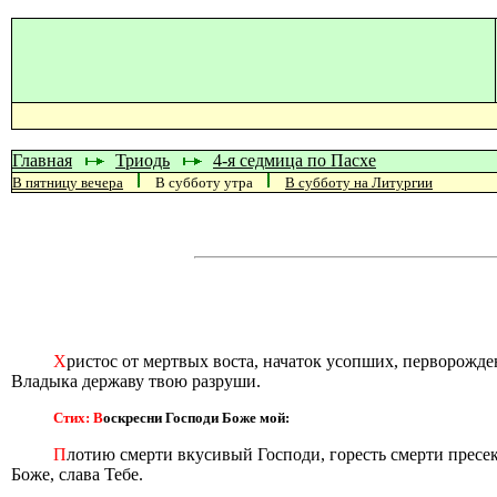
Главная
Триодь
4-я седмица по Пасхе
В пятницу вечера
В субботу утра
В субботу на Литургии
Х
ристос от мертвых воста, начаток усопших, перворожде
Владыка державу твою разруши.
Стих: В
оскресни Господи Боже мой:
П
лотию смерти вкусивый Господи, горесть смерти пресе
Боже, слава Тебе.