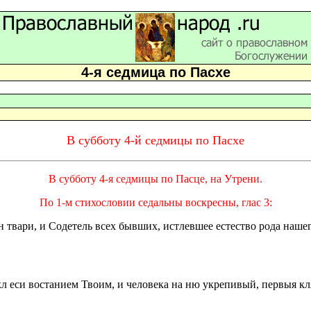
4-я седмица по Пасхе
В субботу 4-й седмицы по Пасхе
В субботу 4-я седмицы по Пасце, на Утрени.
По 1-м стихословии седальны воскресны, глас 3:
н твари, и Содетель всех бывших, истлевшее естество рода наше
кл еси востанием Твоим, и человека на ню укрепивый, первыя к