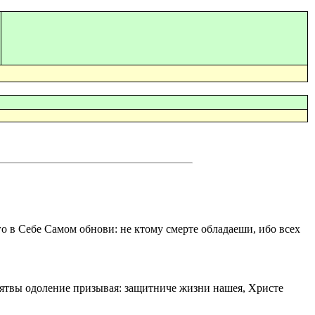
го в Себе Самом обнови: не ктому смерте обладаеши, ибо всех
лятвы одоление призывая: защитниче жизни нашея, Христе