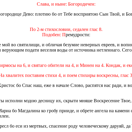
Слава, и ныне: Богородичен:
городице Дево: плотию бо от Тебе восприятою Сын Твой, и Бог 
По 2-м стихословии, седален глас 8.
Подобен: П
ремудрости:
 мой во святилищи, и обличая безумие неверных евреев, и вопи
си верующим подати веселия воды от источника нетленнаго. Сег
ирмосы на 6, и святаго обители на 4, и Минеи на 4. Кондак, и е
На хвалитех поставим стихи 4, и поем стихиры воскресны, глас 3
истос бо Спас наш, еже в начале Слово, распятся нас ради, и во
еты исполни мздою десницу их, скрыти мняше Воскресение Твое,
ариа бо Магдалина ко гробу прииде, и обрете ангела на камени 
илеи.
ресл бо еси из мертвых, спасение роду человеческому даруяй, да