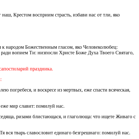
наш, Крестом восприим страсть, избави нас от тли, яко
я к народом Божественным гласом, яко Человеколюбец:
о ради вопием Ти: низпосли Христе Боже Духа Твоего Святаго,
ксапостиларий праздника.
:
лею погребеся, и воскресе из мертвых, еже спасти всяческая,
 еже мир славит: помилуй нас.
седяща, ризами блистающася, и глаголюща: что ищете Живаго с
 Тя вся тварь славословит единаго безгрешнаго: помилуй нас.