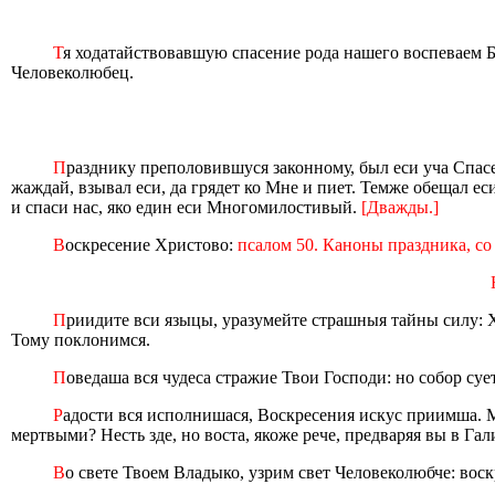
Т
я ходатайствовавшую спасение рода нашего воспеваем Бо
Человеколюбец.
П
разднику преполовившуся законному, был еси уча Спасе
жаждай, взывал еси, да грядет ко Мне и пиет. Темже обещал е
и спаси нас, яко един еси Многомилостивый.
[Дважды.]
В
оскресение Христово:
псалом 50. Каноны праздника, со 
П
риидите вси языцы, уразумейте страшныя тайны силу: Хр
Тому поклонимся.
П
оведаша вся чудеса стражие Твои Господи: но собор су
Р
адости вся исполнишася, Воскресения искус приимша. М
мертвыми? Несть зде, но воста, якоже рече, предваряя вы в Гал
В
о свете Твоем Владыко, узрим свет Человеколюбче: воск