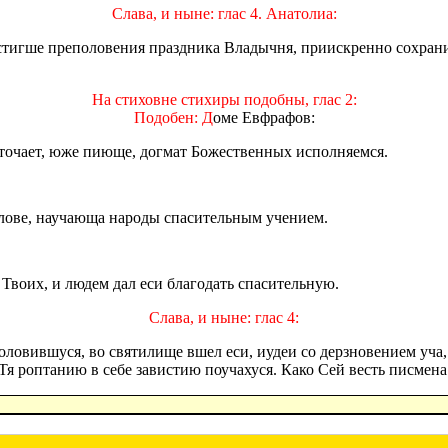
Слава, и ныне: глас 4. Анатолиа:
стигше преполовения праздника Владычня, приискренно сохрани
На стиховне стихиры подобны, глас 2:
Подобен: Д
оме Евфрафов:
точает, юже пиюще, догмат Божественных исполняемся.
лове, научающа народы спасительным учением.
 Твоих, и людем дал еси благодать спасительную.
Слава, и ныне: глас 4:
половившуся, во святилище вшел еси, иудеи со дерзновением у
Тя роптанию в себе завистию поучахуся. Како Сей весть писмен