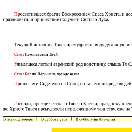
П
росветившеся братие Воскресением Спаса Христа, и до
праздновати, и пришествие получити Святаго Духа.
Т
екущий источник Твоея премудрости, воду духовную ис
Стих: П
омяни сонм Твой:
У
язвляшеся лютый еврейский род воистинну, слыша Тя С
Стих: Б
ог же Царь наш, прежде века:
П
ришел еси Содетелю на Сион, и стал еси посреде людей
Г
осподи, прежде честнаго Твоего Креста, празднику пре
же Христе Твоея премудрости неизреченному таинству, еже на 
В пятницу вечера
В субботу утра
В субботу на Литургии