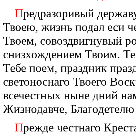
П
редразоривый держав
Твоею, жизнь подал еси ч
Твоем, совоздвигнувый ро
снизхождением Твоим. Те
Тебе поем, праздник пра
светоноснаго Твоего Воск
всечестных ныне дний на
Жизнодавче, Благодетелю
П
режде честнаго Креста