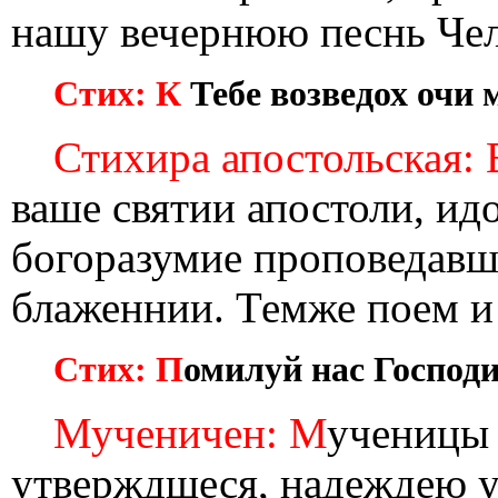
нашу вечернюю песнь Че
Стих: К
Тебе возведох очи 
Стихира апостольская: 
ваше святии апостоли, ид
богоразумие проповедавше
блаженнии. Темже поем и
Стих: П
омилуй нас Господи
Мученичен: М
ученицы 
утверждшеся, надеждею 