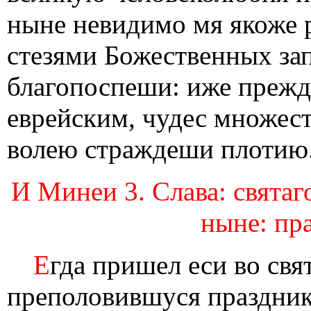
ныне невидимо мя якоже р
стезями Божественных за
благопоспеши: иже прежд
еврейским, чудес множест
волею страждеши плотию
И Минеи 3. Слава: святаго
ныне: пра
Е
гда пришел еси во св
преполовившуся празднику