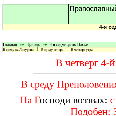
4-я се
Главная
Триодь
4-я седмица по Пасхе
В среду на Литургии
В среду вечера
В четверг утра
В четверг 4-
В среду Преполовения
На Г
осподи воззвах:
с
Подобен: 