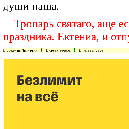
души наша.
Тропарь святаго, аще ес
праздника. Ектениа, и отп
В среду на Литургии
В среду вечера
В четверг утра