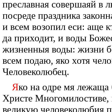
преславная совершаяй в л
посреде праздника законн
и всем возопил еси: аще 
да приходит, и воды Боже
жизненныя воды: жизни б
всем подаю, яко хотя чел
Человеколюбец.
Я
ко на одре мя лежаща
Христе Многомилостиве, и
великую человеколюбия п