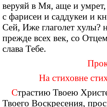
веруяй в Мя, аще и умрет,
с фарисеи и саддукеи и к
Сей, Иже глаголет хулы?
прежде всех век, со Отце
слава Тебе.
Прок
На стиховне стих
С
трастию Твоею Христе
Твоего Воскресения, прос