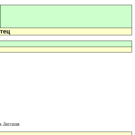
тец
я
,
Литургия
.