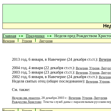
Не
Главная
Праздники
Неделя пред Рождеством Xристо
Вечерня
Утреня
Литургия
2013 год, 6 января, в Навечерие (24 декабря ст.ст.):
Вечерн
2004 год, 4 января (22 декабря ст.ст.):
Вечерня
,
Утреня
,
Литург
2003 год, 5 января (23 декабря ст.ст.):
Вечерня
,
Утреня
,
Литург
2002 год, 6 января, в Навечерие (24 декабря ст.ст.):
Вечерня
Неделя святых отец (общее последование):
Вечерня
,
Утреня
,
См. также:
Неделя свв. праотец
, 28 декабря 2003 г.:
Вечерня
,
Утреня
,
Литургия
.
Рождество Христово
: Тексты служб даны с параллельным русским п
Вечерня
Утреня
Литургия