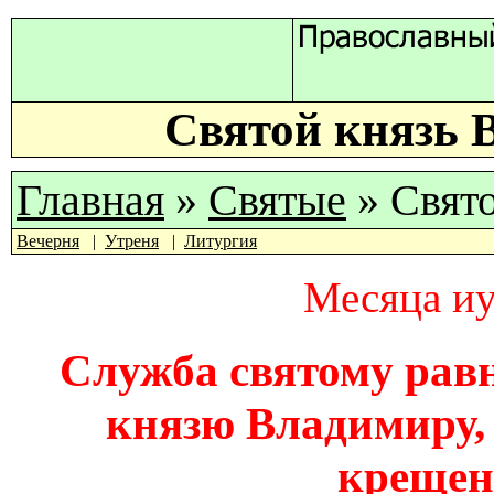
Святой князь 
Главная
»
Святые
» Свят
Вечерня
Утреня
Литургия
Месяца иу
Служба святому рав
князю Владимиру,
крещен