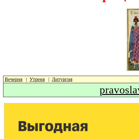
Вечерня
Утреня
Литургия
pravosl