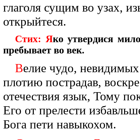
глаголя сущим во узах, из
открыйтеся.
Стих: Я
ко утвердися мило
пребывает во век.
В
елие чудо, невидимых
плотию пострадав, воскре
отечествия язык, Тому по
Его от прелести избавльш
Бога пети навыкохом.