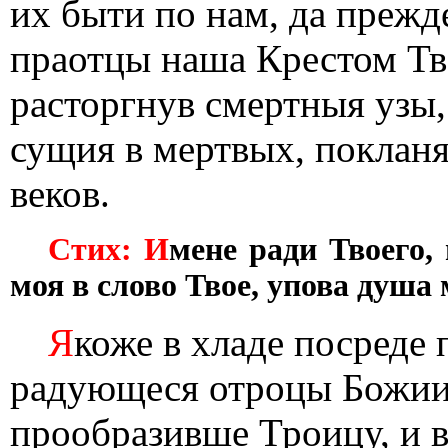
их быти по нам, да преж
праотцы наша Крестом Тв
расторгнув смертныя узы,
сущия в мертвых, поклан
веков.
Стих: И
мене ради Твоего,
моя в слово Твое, упова душа 
Я
коже в хладе посреде
радующеся отроцы Божии 
прообразивше Троицу, и 