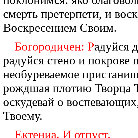
смерть претерпети, и во
Воскресением Своим.
Богородичен: Р
адуйся 
радуйся стено и покрове 
необуреваемое пристанищ
рождшая плотию Творца Т
оскудевай о воспевающих
Твоему.
Ектениа. И отпуст.