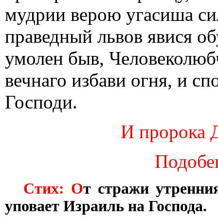
мудрии верою угасиша си
праведный львов явися об
умолен быв, Человеколюбч
вечнаго избави огня, и с
Господи.
И пророка Д
Подобе
Стих: О
т стражи утренни
уповает Израиль на Господа.