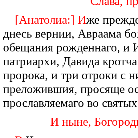
Слава, пр
[Анатолиа:] И
же прежде
днесь вернии, Авраама бо
обещания рожденнаго, и И
патриархи, Давида кротч
пророка, и три отроки с 
преложившия, просяще ос
прославляемаго во святых
И ныне, Богороди