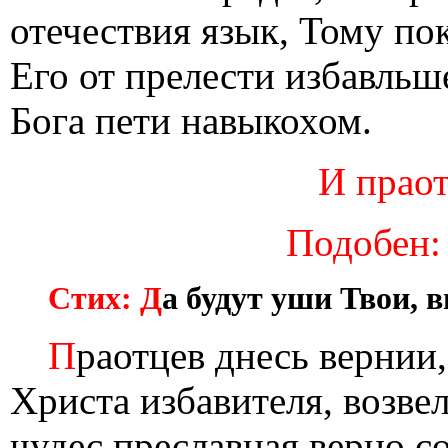
отечествия язык, Тому по
Его от прелести избавльш
Бога пети навыкохом.
И праот
Подобен:
Стих: Д
а будут уши Твои, 
П
раотцев днесь вернии
Христа избавителя, возве
чудес преславная верно с