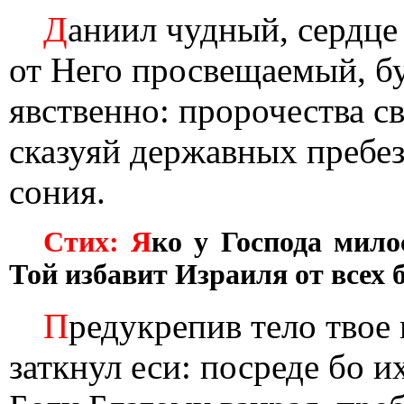
Д
аниил чудный, сердце
от Него просвещаемый, б
явственно: пророчества с
сказуяй державных пребе
сония.
Стих: Я
ко у Господа мило
Той избавит Израиля от всех б
П
редукрепив тело твое
заткнул еси: посреде бо и