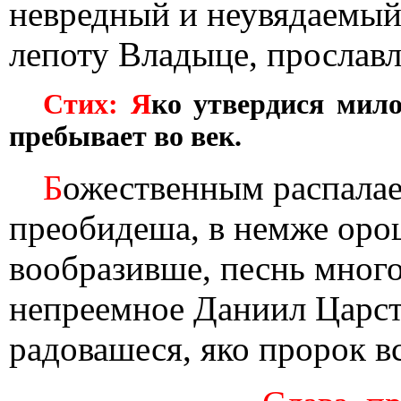
невредный и неувядаемый
лепоту Владыце, прослав
Стих: Я
ко утвердися мило
пребывает во век.
Б
ожественным распала
преобидеша, в немже орош
вообразивше, песнь мног
непреемное Даниил Царст
радовашеся, яко пророк 