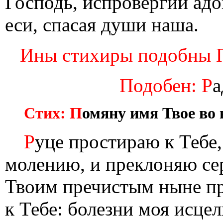
Господь, испровергий адо
еси, спасая души наша.
Ины стихиры подобны Пр
Подобен: Р
а
Стих: П
омяну имя Твое во 
Р
уце простираю к Тебе,
молению, и преклоняю се
Твоим пречистым ныне пр
к Тебе: болезни моя исце