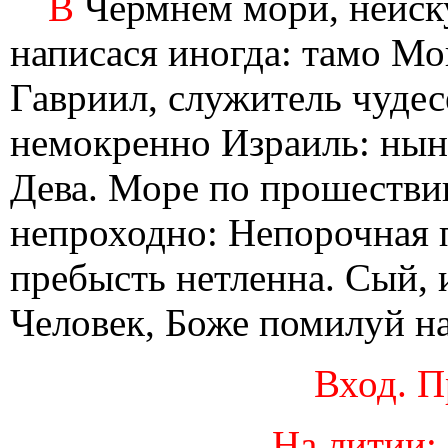
В
Чермнем мори, неиск
написася иногда: тамо Мо
Гавриил, служитель чудес
немокренно Израиль: нын
Дева. Море по прошестви
непроходно: Непорочная 
пребысть нетленна. Сый, 
Человек, Боже помилуй на
Вход. П
На литии: