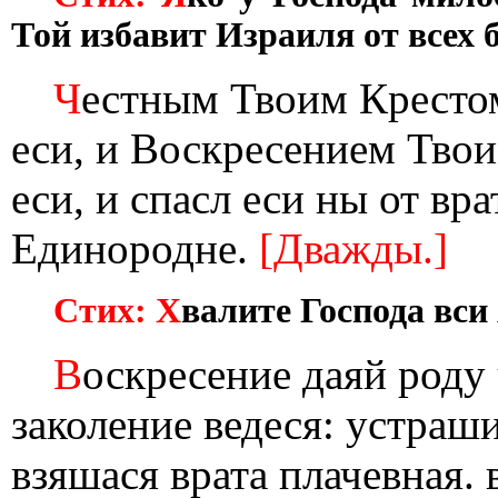
Той избавит Израиля от всех б
Ч
естным Твоим Крестом
еси, и Воскресением Тво
еси, и спасл еси ны от вр
Единородне.
[Дважды.]
Стих: Х
валите Господа вси
В
оскресение даяй роду 
заколение ведеся: устраш
взяшася врата плачевная.