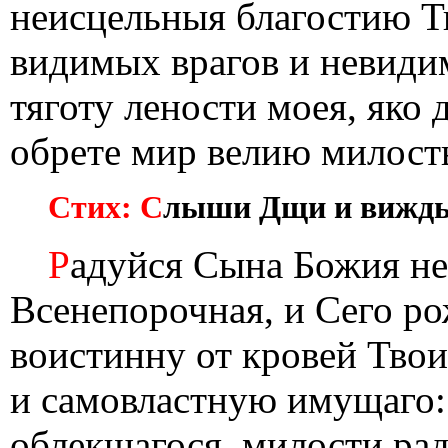
неисцельныя благостию Т
видимых врагов и невиди
тяготу лености моея, яко
обрете мир велию милост
Стих: С
лыши Дщи и виждь,
Р
адуйся Сына Божия не
Всенепорочная, и Сего ро
воистинну от кровей Тво
и самовластную имущаго:
облекшагося, милости рад