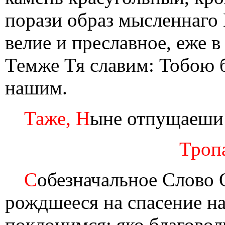
порази образ мысленнаго
велие и преславное, еже в
Темже Тя славим: Тобою 
нашим.
Таже, Н
ыне отпущаеши
Тропа
С
обезначальное Слово 
рождшееся на спасение н
поклонимся: яко благовол