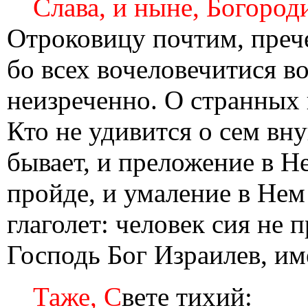
Слава, и ныне, Богород
Отроковицу почтим, преч
бо всех вочеловечитися в
неизреченно. О странных 
Кто не удивится о сем вн
бывает, и преложение в Не
пройде, и умаление в Нем
глаголет: человек сия не 
Господь Бог Израилев, им
Таже, С
вете тихий: