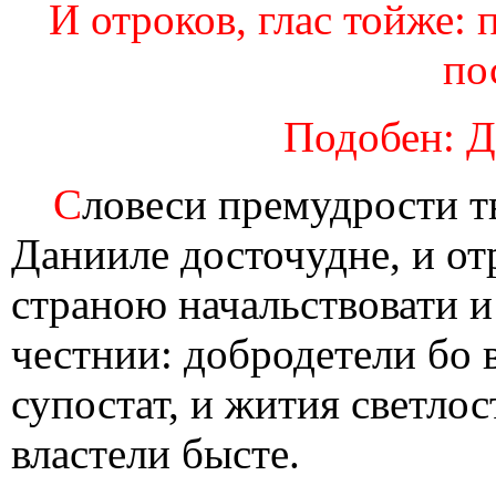
И отроков, глас тойже: 
по
Подобен: Д
С
ловеси премудрости т
Данииле досточудне, и от
страною начальствовати и
честнии: добродетели бо 
супостат, и жития светлос
властели бысте.