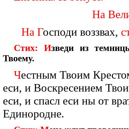
На Вел
На Г
осподи воззвах,
с
Стих: И
зведи из темниц
Твоему.
Ч
естным Твоим Крестом
еси, и Воскресением Тво
еси, и спасл еси ны от вр
Единородне.