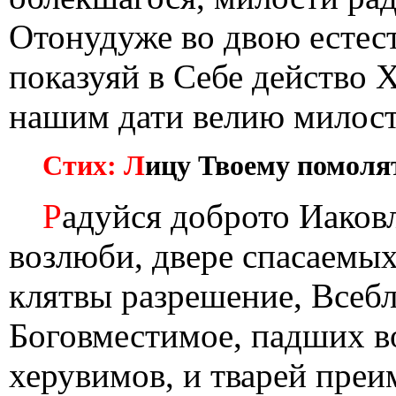
Отонудуже во двою естест
показуяй в Себе действо 
нашим дати велию милост
Стих: Л
ицу Твоему помоля
Р
адуйся доброто Иаков
возлюби, двере спасаемых
клятвы разрешение, Всебл
Боговместимое, падших в
херувимов, и тварей пре