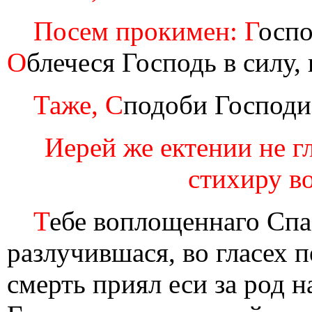
Посем прокимен: Г
оспо
О
блечеся Господь в силу, 
Таже, С
подоби Господи 
Иерей же ектении не гл
стихиру во
Т
ебе воплощеннаго Спас
разлучившася, во гласех п
смерть приял еси за род 