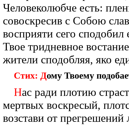
Человеколюбче есть: плен
совоскресив с Собою славн
восприяти сего сподобил 
Твое тридневное востание
жители сподобляя, яко ед
Стих: Д
ому Твоему подобае
Н
ас ради плотию страс
мертвых воскресый, плотс
возстави от прегрешений