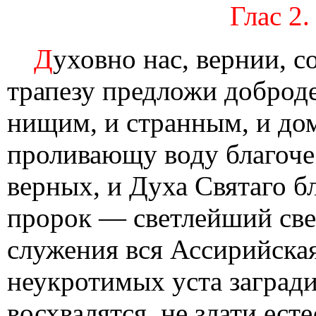
Глас 2.
Д
уховно нас, вернии, 
трапезу предложи доброд
нищим, и странным, и до
проливающу воду благочес
верных, и Духа Святаго б
пророк — светлейший све
служения вся Ассирийская
неукротимых уста загради
восхвалятся, не злати ест