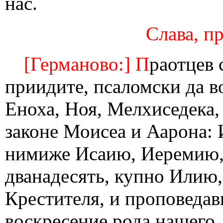
нас.
Слава, пр
[Германово:] П
раотцев
приидите, псаломски да в
Еноха, Ноя, Мелхиседека, 
законе Моисеа и Аарона: 
нимиже Исаию, Иеремию, 
дванадесять, купно Илию,
Крестителя, и проповедав
воскресение рода нашего.