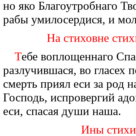
но яко Благоутробнаго Тв
рабы умилосердися, и мо
На стиховне стих
Т
ебе воплощеннаго Спас
разлучившася, во гласех п
смерть приял еси за род 
Господь, испровергий адо
еси, спасая души наша.
Ины стихи