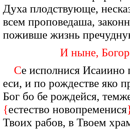
Духа плодствующе, неска
всем проповедаша, закон
поживше жизнь пречудну
И ныне, Богор
С
е исполнися Исаиино 
еси, и по рождестве яко 
Бог бо бе рождейся, темж
{
естество новопременися
Твоих рабов, в Твоем хра