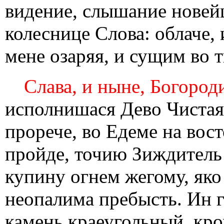
видение, слышание новейш
колеснице Слова: облаче, 
мене озаряя, и сущим во 
Слава, и ныне, Богород
исполнишася Дево Чистая:
прорече, во Едеме на вос
пройде, точию Зиждитель 
купину огнем жегому, яко 
неопалима пребысть. Ин г
камень краеугольный, кро