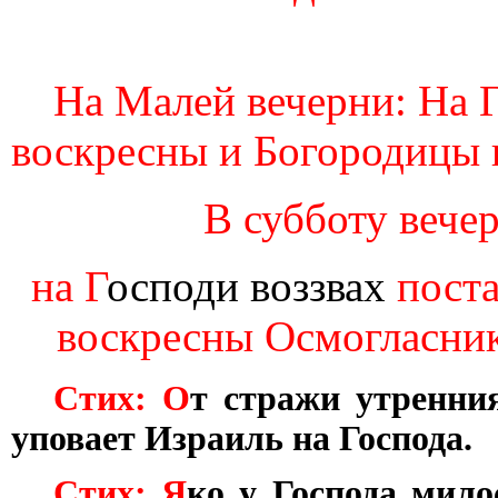
На Малей вечерни: На 
воскресны и Богородицы 
В субботу вечер
на Г
осподи воззвах
поста
воскресны Осмогласника
Стих: О
т стражи утренни
уповает Израиль на Господа.
Стих: Я
ко у Господа мило