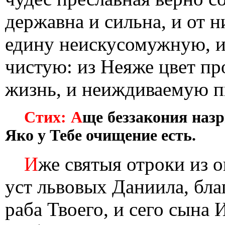
державна и сильна, и от 
едину неискусомужную, 
чистую: из Неяже цвет пр
жизнь, и неиждиваемую пи
Стих: А
ще беззакония назр
Яко у Тебе очищение есть.
И
же святыя отроки из о
уст львовых Даниила, бла
раба Твоего, и сего сына 