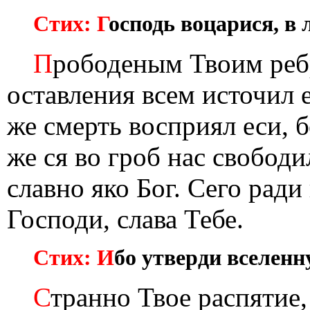
Стих: Г
осподь воцарися, в 
П
рободеным Твоим реб
оставления всем источил 
же смерть восприял еси, б
же ся во гроб нас свобод
славно яко Бог. Сего рад
Господи, слава Тебе.
Стих: И
бо утверди вселенн
С
транно Твое распятие,