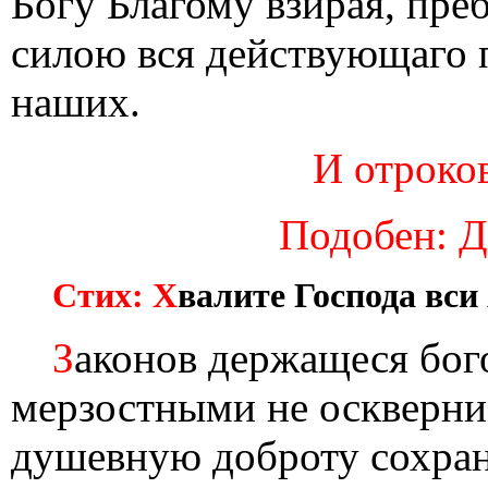
Богу Благому взирая, пре
силою вся действующаго 
наших.
И отроков
Подобен: Д
Стих: Х
валите Господа вси
З
аконов держащеся бог
мерзостными не оскверни
душевную доброту сохран