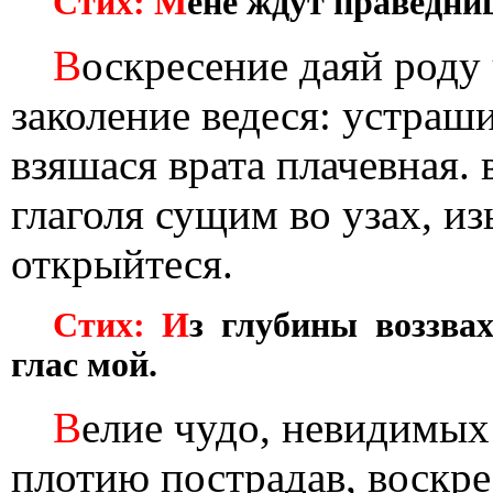
Стих: М
ене ждут праведниц
В
оскресение даяй роду 
заколение ведеся: устраш
взяшася врата плачевная.
глаголя сущим во узах, из
открыйтеся.
Стих: И
з глубины воззва
глас мой.
В
елие чудо, невидимых
плотию пострадав, воскре