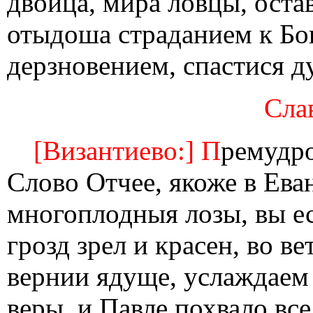
двоица, мира ловцы, оста
отыдоша страданием к Бог
дерзновением, спастися 
Слав
[Византиево:] П
ремудр
Слово Отчее, якоже в Ева
многоплодныя лозы, вы ес
грозд зрел и красен, во в
вернии ядуще, услаждаем 
веры, и Павле похвало все