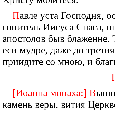
П
авле уста Господня, о
гонитель Иисуса Спаса, н
апостолов быв блаженне. 
еси мудре, даже до третия
приидите со мною, и благ
[Иоанна монаха:] В
ышн
камень веры, вития Церкв