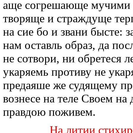
аще согрешающе мучими 
творяще и страждуще терп
на сие бо и звани бысте: 
нам оставль образ, да пос
не сотвори, ни обретеся л
укаряемь противу не укар
предаяше же судящему пр
вознесе на теле Своем на 
правдою поживем.
На литии стихиры