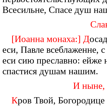
Всесильне, Спасе душ на
Слав
[Иоанна монаха:] Д
осад
еси, Павле всеблаженне, с
еси сию преславно: ейже 
спастися душам нашим.
И ныне,
К
ров Твой, Богородице 