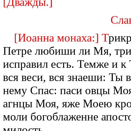
[Дважды.]
Слав
[Иоанна монаха:] Т
рик
Петре любиши ли Мя, три
исправил есть. Темже и к
вся веси, вся знаеши: Ты 
нему Спас: паси овцы Моя
агнцы Моя, яже Моею кро
моли богоблаженне апосто
милость.