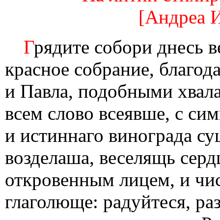
[Андреа 
Г
рядите собори днесь в
красное собрание, благод
и Павла, подобными хвала
всем слово всеявше, с си
и истиннаго винограда сущ
возделаша, веселящь серд
откровенным лицем, и чи
глаголюще: радуйтеся, ра