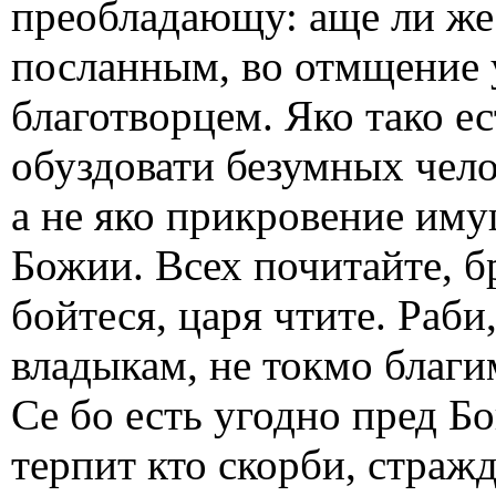
преобладающу: аще ли же 
посланным, во отмщение у
благотворцем. Яко тако е
обуздовати безумных чело
а не яко прикровение иму
Божии. Всех почитайте, б
бойтеся, царя чтите. Раби
владыкам, не токмо благи
Се бо есть угодно пред Б
терпит кто скорби, стражд