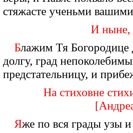
стяжасте ученьми вашими
И ныне,
Б
лажим Тя Богородице 
долгу, град непоколебим
предстательницу, и приб
На стиховне стихи
[Андреа
Я
же по вся грады узы и