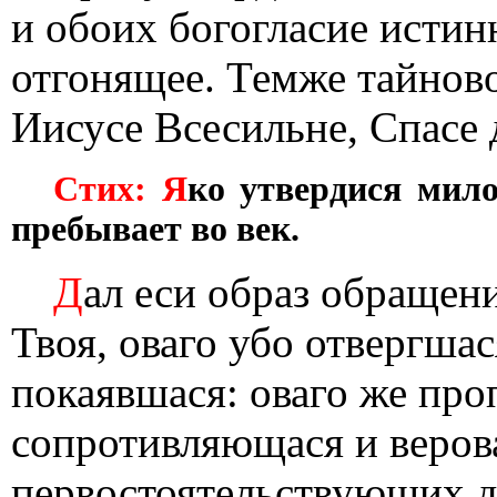
и обоих богогласие истин
отгонящее. Темже тайново
Иисусе Всесильне, Спасе
Стих: Я
ко утвердися мило
пребывает во век.
Д
ал еси образ обращен
Твоя, оваго убо отвергшас
покаявшася: оваго же про
сопротивляющася и веров
первостоятельствующих д