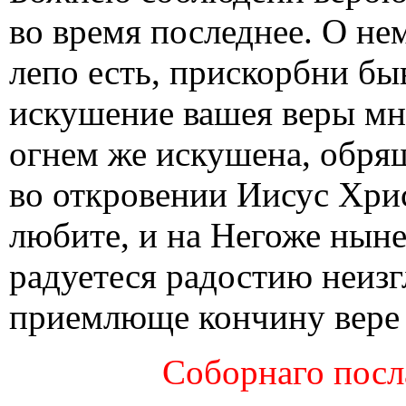
во время последнее. О не
лепо есть, прискорбни бы
искушение вашея веры мн
огнем же искушена, обряще
во откровении Иисус Хри
любите, и на Негоже ныне
радуетеся радостию неиз
приемлюще кончину вере 
Соборнаго посл