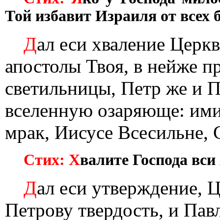
Той избавит Израиля от всех б
Д
ал еси хваление Церк
апостолы Твоя, в нейже 
светильницы, Петр же и П
вселенную озаряюще: ими
мрак, Иисусе Всесильне,
Стих: Х
валите Господа вси
Д
ал еси утверждение, 
Петрову твердость, и Пав