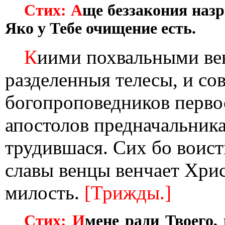
Стих: А
ще беззакония назр
Яко у Тебе очищение есть.
К
иими похвальными вен
разделенныя телесы, и с
богопроповедников первос
апостолов предначальника:
трудившася. Сих бо воис
славы венцы венчает Хри
милость.
[Трижды.]
Стих: И
мене ради Твоего,