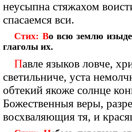
неусыпна стяжахом воисти
спасаемся вси.
Стих: В
о всю землю изыде
глаголы их.
П
авле языков ловче, хр
светильниче, уста немолч
обтекий якоже солнце ко
Божественныя веры, разре
восхваляющия тя, и крас