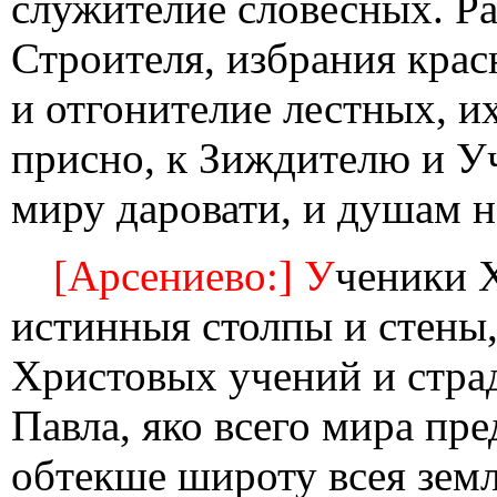
служителие словесных. Ра
Строителя, избрания красн
и отгонителие лестных, и
присно, к Зиждителю и У
миру даровати, и душам 
[Арсениево:] У
ченики 
истинныя столпы и стены
Христовых учений и стра
Павла, яко всего мира пре
обтекше широту всея земл