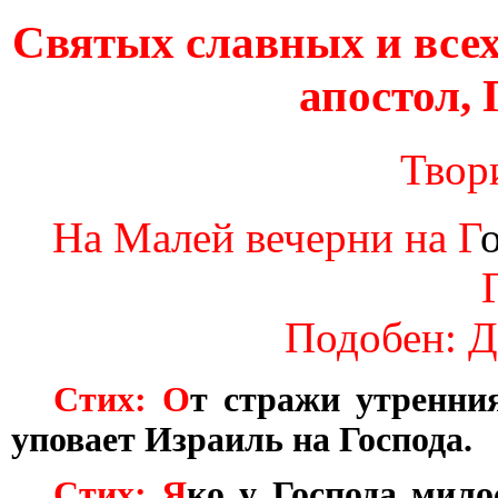
Святых славных и все
апостол,
Твор
На Малей вечерни на Г
Подобен: Д
Стих: О
т стражи утренни
уповает Израиль на Господа.
Стих: Я
ко у Господа мило