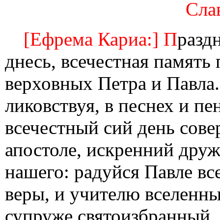
Слав
[Ефрема Кариа:] П
разд
днесь, всечестная память
верховных Петра и Павла.
ликовствуя, в песнех и пе
всечестный сий день сов
апостоле, искренний друж
нашего: радуйся Павле в
веры, и учителю вселенны
супруже святоизбранный,