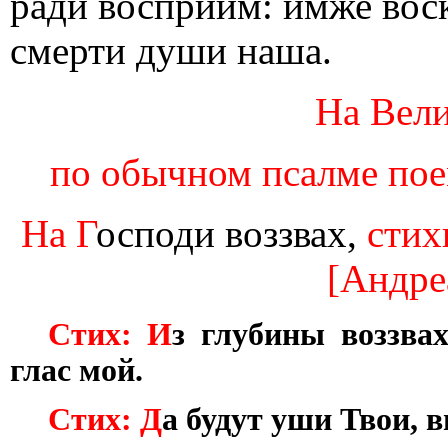
ради восприим: имже воск
смерти души наша.
На Вели
по обычном псалме пое
На Г
осподи воззвах,
стих
[Андре
Стих: И
з глубины воззва
глас мой.
Стих: Д
а будут уши Твои, 