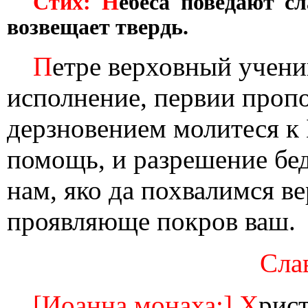
Стих: Н
ебеса поведают с
возвещает твердь.
П
етре верховный учени
исполнение, первии проп
дерзновением молитеся к
помощь, и разрешение бе
нам, яко да похвалимся в
проявляюще покров ваш.
Слав
[Иоанна монаха:] Х
рист