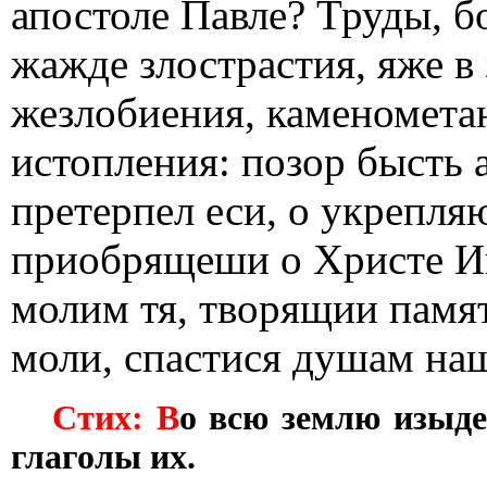
апостоле Павле? Труды, бо
жажде злострастия, яже в 
жезлобиения, каменомета
истопления: позор бысть а
претерпел еси, о укрепля
приобрящеши о Христе Ии
молим тя, творящии памят
моли, спастися душам на
Стих: В
о всю землю изыде
глаголы их.