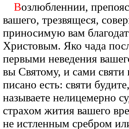
В
озлюбленнии, препоя
вашего, трезвящеся, сове
приносимую вам благодат
Христовым. Яко чада пос
первыми неведения вашег
вы Святому, и сами святи 
писано есть: святи будите
называете нелицемерно су
страхом жития вашего вре
не истленным сребром или