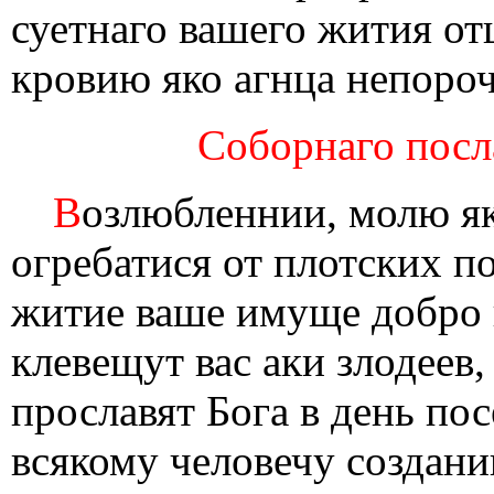
суетнаго вашего жития от
кровию яко агнца непороч
Соборнаго посл
В
озлюбленнии, молю я
огребатися от плотских п
житие ваше имуще добро 
клевещут вас аки злодеев,
прославят Бога в день по
всякому человечу создани