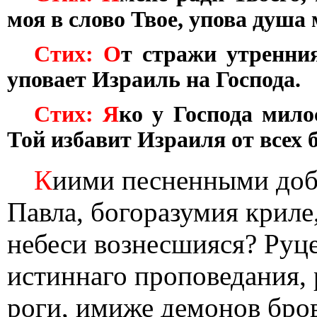
моя в слово Твое, упова душа 
Стих: О
т стражи утренни
уповает Израиль на Господа.
Стих: Я
ко у Господа мило
Той избавит Израиля от всех б
К
иими песненными доб
Павла, богоразумия криле
небеси вознесшияся? Руце
истиннаго проповедания,
роги, имиже демонов бро