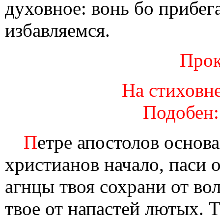
духовное: вонь бо прибе
избавляемся.
Прок
На стиховне
Подобен:
П
етре апостолов основ
христианов начало, паси 
агнцы твоя сохрани от во
твое от напастей лютых. 