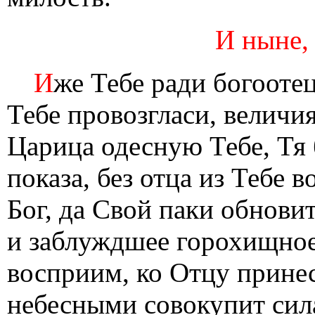
И ныне,
И
же Тебе ради богооте
Тебе провозгласи, величи
Царица одесную Тебе, Тя
показа, без отца из Тебе 
Бог, да Свой паки обнови
и заблуждшее горохищное 
восприим, ко Отцу принес
небесными совокупит сила