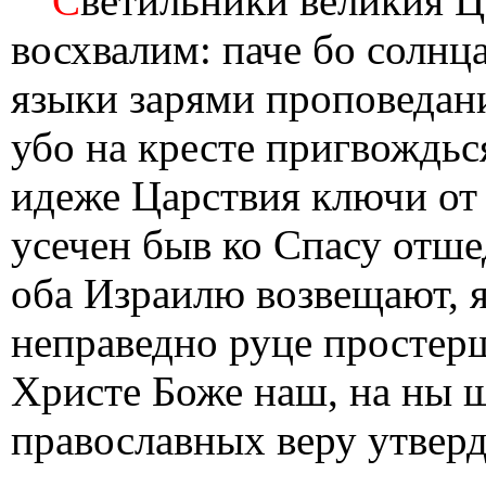
С
ветильники великия Ц
восхвалим: паче бо солнца
языки зарями проповедани
убо на кресте пригвождься
идеже Царствия ключи от 
усечен быв ко Спасу отше
оба Израилю возвещают, я
неправедно руце простер
Христе Боже наш, на ны 
православных веру утверд