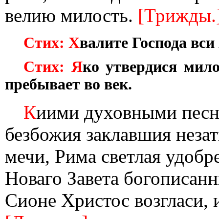
велию милость.
[Трижды.
Стих: Х
валите Господа вси
Стих: Я
ко утвердися мило
пребывает во век.
К
иими духовными песн
безбожия заклавшия неза
мечи, Рима светлая удобр
Новаго Завета богописан
Сионе Христос возгласи,