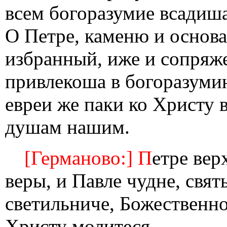
всем богоразумие всадиш
О Петре, каменю и основа
избранный, иже и сопряж
привлекоша в богоразумию
евреи же паки ко Христу 
душам нашим.
[Германово:] П
етре вер
веры, и Павле чудне, свя
светильниче, Божественно
Христу молитеся.